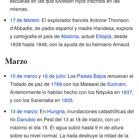
escuelas en las que tuviesen hijos inscritos en las
mismas.
17 de febrero
: El explorador francés Antoine Thomson
d'Abbadie, de padre español y madre irlandesa, explora
y cartografía el país de
Abisinia
, actual
Etiopía
, desde
1838 hasta 1848, con la ayuda de su hermano Arnaud.
Marzo
10 de marzo
y
16 de julio
: Los
Países Bajos
renuevan el
Tratado de paz de
1769
con los Matawai de
Surinam
.
Anteriormente lo habían hecho con los Ndyuka en
1837
,
y con los Saramaka en
1835
.
13 de marzo
: En
Hungría
, inundaciones catastróficas del
río
Danubio
en Pest del 13 al 18 de marzo, con un
máximo el día 15. El agua subió hasta 9 m de altura
sobre su nivel normal. La riada destruye la mitad de la