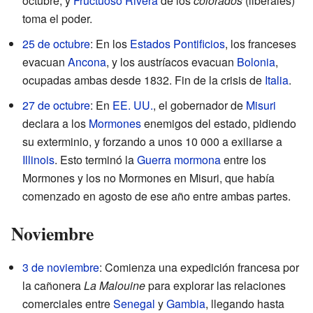
octubre, y
Fructuoso Rivera
de los
colorados
(liberales)
toma el poder.
25 de octubre
: En los
Estados Pontificios
, los franceses
evacuan
Ancona
, y los austríacos evacuan
Bolonia
,
ocupadas ambas desde 1832. Fin de la crisis de
Italia
.
27 de octubre
: En
EE. UU.
, el gobernador de
Misuri
declara a los
Mormones
enemigos del estado, pidiendo
su exterminio, y forzando a unos 10 000 a exiliarse a
Illinois
. Esto terminó la
Guerra mormona
entre los
Mormones y los no Mormones en Misuri, que había
comenzado en agosto de ese año entre ambas partes.
Noviembre
3 de noviembre
: Comienza una expedición francesa por
la cañonera
La Malouine
para explorar las relaciones
comerciales entre
Senegal
y
Gambia
, llegando hasta