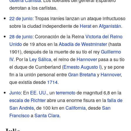
Guerra Carlista
. Los liberales del general Espartero
derrotan a los carlistas.
22 de junio
: Tropas iraníes lanzan un ataque infructuoso
sobre la ciudad independiente de
Herat
en
Afganistán
.
28 de junio
: Coronación de la Reina
Victoria del Reino
Unido
de 19 años en la
Abadía de Westminster
(hasta
1901), después de la muerte de su tío el rey
Guillermo
IV
. Por la
Ley Sálica
, el reino de
Hannover
pasa a su tío
el duque de Cumberland (
Ernesto Augusto I
), y se pone
fin a la unión personal entre
Gran Bretaña
y
Hannover
,
que existía desde
1714
.
Junio
: En
EE. UU.
, un
terremoto
de magnitud 6,8 en la
escala de Richter
abre una enorme fisura en la
falla de
San Andrés
, de 100 km en
California
, desde
San
Francisco
a
Santa Clara
.
Julio