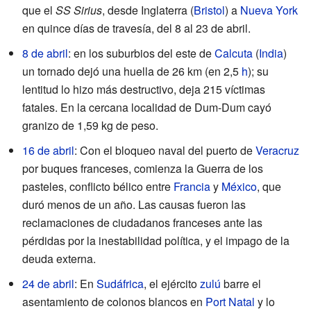
que el
SS Sirius
, desde Inglaterra (
Bristol
) a
Nueva York
en quince días de travesía, del 8 al 23 de abril.
8 de abril
: en los suburbios del este de
Calcuta
(
India
)
un tornado dejó una huella de 26 km (en 2,5
h
); su
lentitud lo hizo más destructivo, deja 215 víctimas
fatales. En la cercana localidad de Dum-Dum cayó
granizo de 1,59 kg de peso.
16 de abril
: Con el bloqueo naval del puerto de
Veracruz
por buques franceses, comienza la Guerra de los
pasteles, conflicto bélico entre
Francia
y
México
, que
duró menos de un año. Las causas fueron las
reclamaciones de ciudadanos franceses ante las
pérdidas por la inestabilidad política, y el impago de la
deuda externa.
24 de abril
: En
Sudáfrica
, el ejército
zulú
barre el
asentamiento de colonos blancos en
Port Natal
y lo