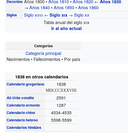
Años 1800 •
Años 1810
•
Años 1820
←
Años 1830
Decenios
→
Años 1840
•
Años 1850
•
Años 1860
Siglo
xviii
←
→
Siglo
xx
Siglo
xix
Siglos
Tabla anual del siglo
xix
Ir al año actual
Categorías
Categoría principal
Nacimientos • Fallecimientos • Por país
1838 en otros calendarios
1838
Calendario gregoriano
MDCCCXXXVIII
2591
Ab Urbe condita
1287
Calendario armenio
4534-4535
Calendario chino
5598-5599
Calendario hebreo
Calendarios hindúes