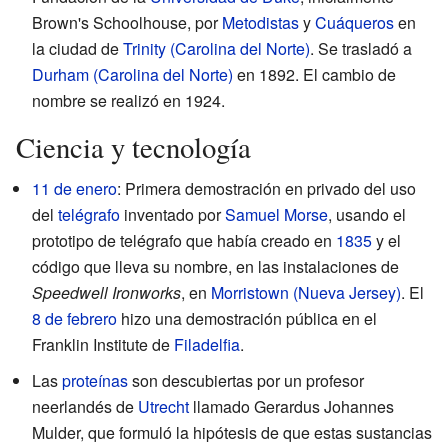
Brown's Schoolhouse, por
Metodistas
y
Cuáqueros
en
la ciudad de
Trinity (Carolina del Norte)
. Se trasladó a
Durham (Carolina del Norte)
en 1892. El cambio de
nombre se realizó en 1924.
Ciencia y tecnología
11 de enero
: Primera demostración en privado del uso
del
telégrafo
inventado por
Samuel Morse
, usando el
prototipo de telégrafo que había creado en
1835
y el
código que lleva su nombre, en las instalaciones de
Speedwell Ironworks
, en
Morristown (Nueva Jersey)
. El
8 de febrero
hizo una demostración pública en el
Franklin Institute de
Filadelfia
.
Las
proteínas
son descubiertas por un profesor
neerlandés de
Utrecht
llamado Gerardus Johannes
Mulder, que formuló la hipótesis de que estas sustancias