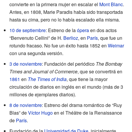
convierte en la primera mujer en escalar el
Mont Blanc
.
Antes, en 1808, Marie Paradis había sido transportada
hasta su cima, pero no lo había escalado ella misma.
10 de septiembre
: Estreno de la
ópera
en dos actos
“Benvenuto Cellini” de H.
Berlioz
, en
París
, que fue un
rotundo fracaso. No fue un éxito hasta 1852 en
Weimar
con una segunda versión.
3 de noviembre
: Fundación del periódico
The Bombay
Times and Journal of Commerce
, que se convertirá en
1861
en
The Times of India
, que tiene la mayor
circulación de diarios en inglés en el mundo (más de 3
millones de ejemplares diarios).
8 de noviembre
: Estreno del drama romántico de “Ruy
Blas” de
Víctor Hugo
en el Théâtre de la Renaissance
de
París
.
Fundación de la
Universidad de Duke
, inicialmente