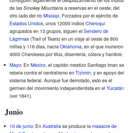
consiguen legalmente el desplazamiento de los indios
de las
Smokey Mountains
a reservas en el oeste, del
otro lado del río
Misisipi
. Forzados por el ejército de
Estados Unidos
, unos 12000 indios
Cheroqui
agrupados en 13 grupos, siguen el
Sendero de
Lágrimas
(Trail of Tears) en un viaje al oeste de 800
millas y 116 días, hacia
Oklahoma
, en el que murieron
4000 Cherokees por tifus, disentería, cólera y hambre.
Mayo
: En
México
, el capitán mestizo Santiago Iman se
rebela contra el centralismo en
Tizimín
, y en apoyo del
sistema federal. Aunque fue derrotado, esto es el
germen del movimiento independentista en el
Yucatán
(ver 1841).
Junio
10 de junio
: En
Australia
se produce la
masacre de