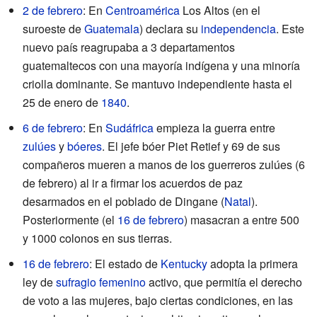
2 de febrero
: En
Centroamérica
Los Altos (en el
suroeste de
Guatemala
) declara su
independencia
. Este
nuevo país reagrupaba a 3 departamentos
guatemaltecos con una mayoría indígena y una minoría
criolla dominante. Se mantuvo independiente hasta el
25 de enero de
1840
.
6 de febrero
: En
Sudáfrica
empieza la guerra entre
zulúes
y
bóeres
. El jefe bóer Piet Retief y 69 de sus
compañeros mueren a manos de los guerreros zulúes (6
de febrero) al ir a firmar los acuerdos de paz
desarmados en el poblado de Dingane (
Natal
).
Posteriormente (el
16 de febrero
) masacran a entre 500
y 1000 colonos en sus tierras.
16 de febrero
: El estado de
Kentucky
adopta la primera
ley de
sufragio femenino
activo, que permitía el derecho
de voto a las mujeres, bajo ciertas condiciones, en las