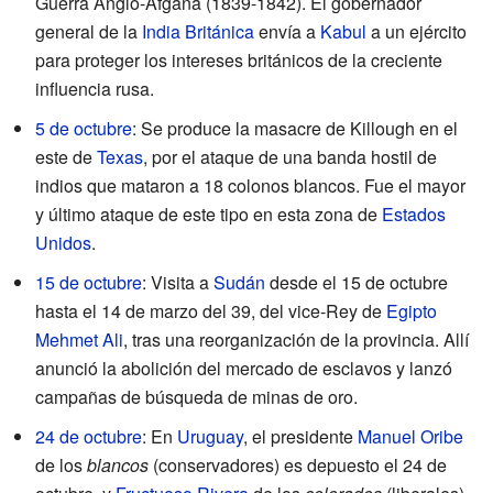
Guerra Anglo-Afgana (1839-1842). El gobernador
general de la
India Británica
envía a
Kabul
a un ejército
para proteger los intereses británicos de la creciente
influencia rusa.
5 de octubre
: Se produce la masacre de Killough en el
este de
Texas
, por el ataque de una banda hostil de
indios que mataron a 18 colonos blancos. Fue el mayor
y último ataque de este tipo en esta zona de
Estados
Unidos
.
15 de octubre
: Visita a
Sudán
desde el 15 de octubre
hasta el 14 de marzo del 39, del vice-Rey de
Egipto
Mehmet Ali
, tras una reorganización de la provincia. Allí
anunció la abolición del mercado de esclavos y lanzó
campañas de búsqueda de minas de oro.
24 de octubre
: En
Uruguay
, el presidente
Manuel Oribe
de los
blancos
(conservadores) es depuesto el 24 de