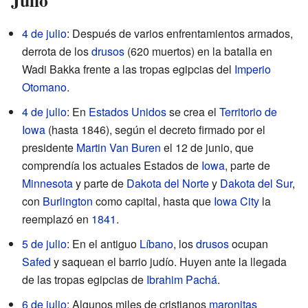
4 de julio
: Después de varios enfrentamientos armados,
derrota de los
drusos
(620 muertos) en la batalla en
Wadi Bakka frente a las tropas egipcias del
Imperio
Otomano
.
4 de julio
: En
Estados Unidos
se crea el
Territorio de
Iowa
(hasta 1846), según el decreto firmado por el
presidente
Martin Van Buren
el 12 de junio, que
comprendía los actuales Estados de
Iowa
, parte de
Minnesota
y parte de
Dakota del Norte
y
Dakota del Sur
,
con
Burlington
como capital, hasta que
Iowa City
la
reemplazó en
1841
.
5 de julio
: En el antiguo
Líbano
, los
drusos
ocupan
Safed
y saquean el barrio judío. Huyen ante la llegada
de las tropas egipcias de
Ibrahim Pachá
.
6 de julio
: Algunos miles de cristianos
maronitas