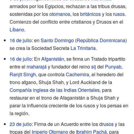
armados por los Egipcios, rechazan a las tribus drusas,
sostenidas por los
otomanos
, los
británicos
y los
rusos
.
Comienzo del conflicto entre cristianos y Drusos en el
Líbano
.
16 de julio
: en
Santo Domingo
(
República Dominicana
)
se crea la Sociedad Secreta
La Trinitaria
.
16 de julio
: En
Afganistán
, se firma un Tratado tripartito
entre el
maharajá
y fundador del reino
sij
del
Punyab
,
Ranjit Singh
, que controla
Cachemira
, el heredero del
trono afgano, Shuja Shah, y Lord Auckland de la
Compañía inglesa de las Indias Orientales
, para
restaurar en el trono de Afaganistán a Shuja Shah y
parar la influencia creciente de los rusos y los persas en
la región.
23 de julio
: Firma de un Acuerdo entre los
drusos
y las
tropas del
Imperio Otomano
de
Ibrahim Pachá
, para