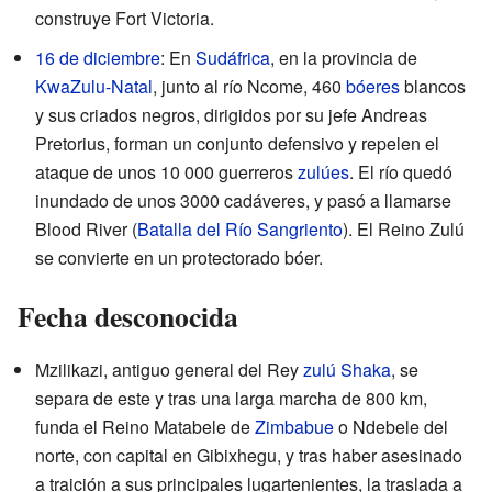
construye Fort Victoria.
16 de diciembre
: En
Sudáfrica
, en la provincia de
KwaZulu-Natal
, junto al río Ncome, 460
bóeres
blancos
y sus criados negros, dirigidos por su jefe Andreas
Pretorius, forman un conjunto defensivo y repelen el
ataque de unos 10 000 guerreros
zulúes
. El río quedó
inundado de unos 3000 cadáveres, y pasó a llamarse
Blood River (
Batalla del Río Sangriento
). El Reino Zulú
se convierte en un protectorado bóer.
Fecha desconocida
Mzilikazi, antiguo general del Rey
zulú
Shaka
, se
separa de este y tras una larga marcha de 800 km,
funda el Reino Matabele de
Zimbabue
o Ndebele del
norte, con capital en Gibixhegu, y tras haber asesinado
a traición a sus principales lugartenientes, la traslada a