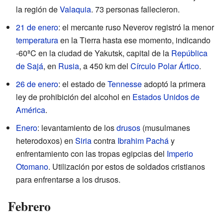
la región de
Valaquia
. 73 personas fallecieron.
21 de enero
: el mercante ruso Neverov registró la menor
temperatura
en la Tierra hasta ese momento, indicando
-60ªC en la ciudad de Yakutsk, capital de la
República
de Sajá
, en
Rusia
, a 450 km del
Círculo Polar Ártico
.
26 de enero
: el estado de
Tennesse
adoptó la primera
ley de prohibición del alcohol en
Estados Unidos de
América
.
Enero
: levantamiento de los
drusos
(musulmanes
heterodoxos) en
Siria
contra
Ibrahim Pachá
y
enfrentamiento con las tropas egipcias del
Imperio
Otomano
. Utilización por estos de soldados cristianos
para enfrentarse a los drusos.
Febrero