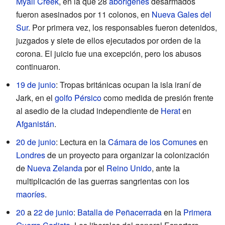
Myall Creek
, en la que 28
aborígenes
desarmados
fueron asesinados por 11 colonos, en
Nueva Gales del
Sur
. Por primera vez, los responsables fueron detenidos,
juzgados y siete de ellos ejecutados por orden de la
corona. El juicio fue una excepción, pero los abusos
continuaron.
19 de junio
: Tropas británicas ocupan la isla iraní de
Jark, en el
golfo Pérsico
como medida de presión frente
al asedio de la ciudad independiente de
Herat
en
Afganistán
.
20 de junio
: Lectura en la
Cámara de los Comunes
en
Londres
de un proyecto para organizar la colonización
de
Nueva Zelanda
por el
Reino Unido
, ante la
multiplicación de las guerras sangrientas con los
maoríes
.
20
a
22 de junio
:
Batalla de Peñacerrada
en la
Primera