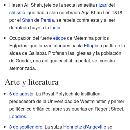
Hasan Ali Shah, jefe de la secta ismaelita
nizarí
del
chiismo
, que había sido nombrado Aga Khan I en 1818
por el
Shah
de
Persia
, se rebela contra este y al ser
derrotado huye a la
India
.
Ocupación del fuerte
etíope
de Métemma por los
Egipcios, que lanzan ataques hacia
Etiopía
a partir de la
aldea de Gallabat. Profanan las iglesias y la población
de Gondar, una antigua capital imperial, se muestra
atemorizada.
Arte y literatura
6 de agosto
: La Royal Polytechnic Institution,
predecesora de la Universidad de Westminster, y primer
politécnico británico, abre sus puertas en Regent Street,
Londres
.
3 de septiembre
: La suiza
Henriette d'Angeville
se