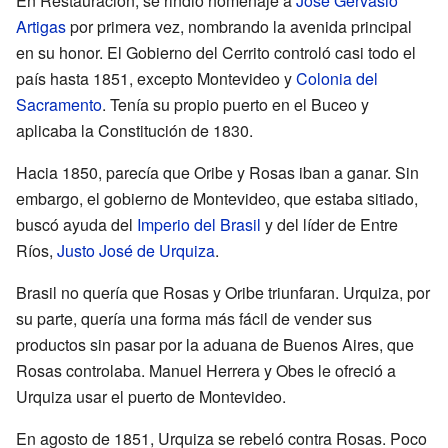
En Restauración, se rindió homenaje a
José Gervasio
Artigas
por primera vez, nombrando la avenida principal
en su honor. El Gobierno del Cerrito controló casi todo el
país hasta 1851, excepto Montevideo y
Colonia del
Sacramento
. Tenía su propio puerto en el Buceo y
aplicaba la Constitución de 1830.
Hacia 1850, parecía que Oribe y Rosas iban a ganar. Sin
embargo, el gobierno de Montevideo, que estaba sitiado,
buscó ayuda del
Imperio del Brasil
y del líder de Entre
Ríos,
Justo José de Urquiza
.
Brasil no quería que Rosas y Oribe triunfaran. Urquiza, por
su parte, quería una forma más fácil de vender sus
productos sin pasar por la aduana de Buenos Aires, que
Rosas controlaba. Manuel Herrera y Obes le ofreció a
Urquiza usar el puerto de Montevideo.
En agosto de 1851, Urquiza se rebeló contra Rosas. Poco