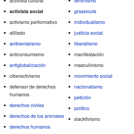
activista cultural
feminismo
activista social
grassroots
activismo performativo
individualismo
afiliado
justicia social
ambientalismo
liberalismo
anticonsumismo
manifestación
antiglobalización
masculinismo
ciberactivismo
movimiento social
defensor de derechos
nacionalismo
humanos
petición
derechos civiles
político
derechos de los animales
slacktivismo
derechos humanos