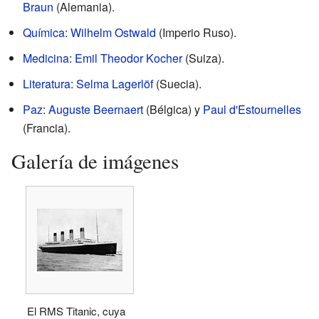
Braun
(Alemania).
Química
:
Wilhelm Ostwald
(Imperio Ruso).
Medicina
:
Emil Theodor Kocher
(Suiza).
Literatura
:
Selma Lagerlöf
(Suecia).
Paz
:
Auguste Beernaert
(Bélgica) y
Paul d'Estournelles
(Francia).
Galería de imágenes
El RMS Titanic, cuya