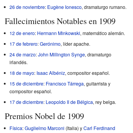
26 de noviembre
:
Eugène Ionesco
, dramaturgo rumano.
Fallecimientos Notables en 1909
12 de enero
:
Hermann Minkowski
, matemático alemán.
17 de febrero
:
Gerónimo
, líder apache.
24 de marzo
:
John Millington Synge
, dramaturgo
irlandés.
18 de mayo
:
Isaac Albéniz
, compositor español.
15 de diciembre
:
Francisco Tárrega
, guitarrista y
compositor español.
17 de diciembre
:
Leopoldo II de Bélgica
, rey belga.
Premios Nobel de 1909
Física
:
Guglielmo Marconi
(Italia) y
Carl Ferdinand