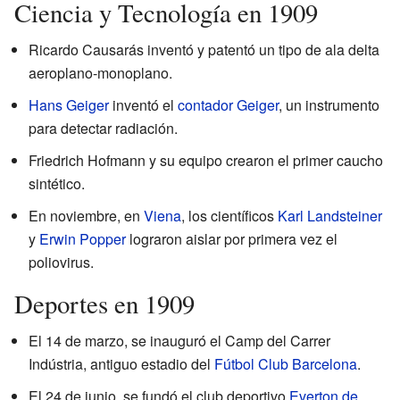
Ciencia y Tecnología en 1909
Ricardo Causarás inventó y patentó un tipo de ala delta
aeroplano-monoplano.
Hans Geiger
inventó el
contador Geiger
, un instrumento
para detectar radiación.
Friedrich Hofmann y su equipo crearon el primer caucho
sintético.
En noviembre, en
Viena
, los científicos
Karl Landsteiner
y
Erwin Popper
lograron aislar por primera vez el
poliovirus.
Deportes en 1909
El 14 de marzo, se inauguró el Camp del Carrer
Indústria, antiguo estadio del
Fútbol Club Barcelona
.
El 24 de junio, se fundó el club deportivo
Everton de