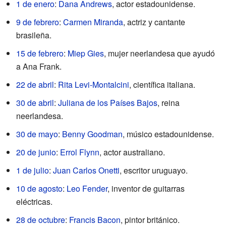
1 de enero
:
Dana Andrews
, actor estadounidense.
9 de febrero
:
Carmen Miranda
, actriz y cantante
brasileña.
15 de febrero
:
Miep Gies
, mujer neerlandesa que ayudó
a Ana Frank.
22 de abril
:
Rita Levi-Montalcini
, científica italiana.
30 de abril
:
Juliana de los Países Bajos
, reina
neerlandesa.
30 de mayo
:
Benny Goodman
, músico estadounidense.
20 de junio
:
Errol Flynn
, actor australiano.
1 de julio
:
Juan Carlos Onetti
, escritor uruguayo.
10 de agosto
:
Leo Fender
, inventor de guitarras
eléctricas.
28 de octubre
:
Francis Bacon
, pintor británico.