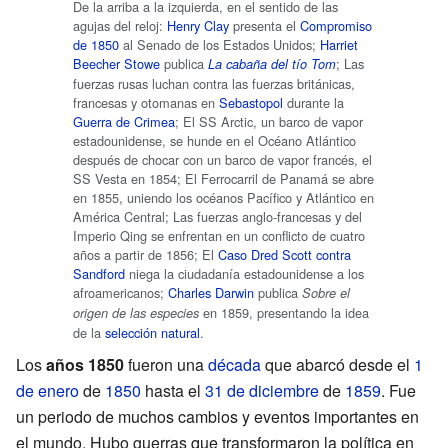
De la arriba a la izquierda, en el sentido de las
agujas del reloj:
Henry Clay
presenta el
Compromiso
de 1850
al Senado de los Estados Unidos;
Harriet
Beecher Stowe
publica
; Las
La cabaña del tío Tom
fuerzas rusas luchan contra las fuerzas británicas,
francesas y otomanas en
Sebastopol
durante la
Guerra de Crimea
; El SS Arctic, un barco de vapor
estadounidense, se hunde en el Océano Atlántico
después de chocar con un barco de vapor francés, el
SS Vesta en 1854; El Ferrocarril de Panamá se abre
en 1855, uniendo los océanos Pacífico y Atlántico en
América Central; Las fuerzas anglo-francesas y del
Imperio Qing se enfrentan en un conflicto de cuatro
años a partir de 1856; El
Caso Dred Scott contra
Sandford
niega la ciudadanía estadounidense a los
afroamericanos;
Charles Darwin
publica
Sobre el
en 1859, presentando la idea
origen de las especies
de la
selección natural
.
Los
años 1850
fueron una
década
que abarcó desde el
1
de enero
de
1850
hasta el
31 de diciembre
de
1859
. Fue
un periodo de muchos cambios y eventos importantes en
el mundo. Hubo guerras que transformaron la política en