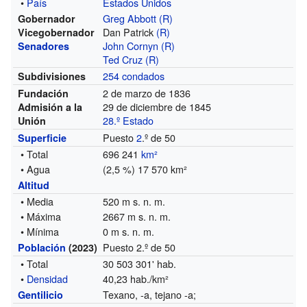
•
País
Estados Unidos
Greg Abbott
(R)
Gobernador
Dan Patrick
(R)
Vicegobernador
John Cornyn
(R)
Senadores
Ted Cruz
(R)
254 condados
Subdivisiones
2 de marzo de 1836
Fundación
29 de diciembre de 1845
Admisión a la
28.º Estado
Unión
Puesto
2
.º de 50
Superficie
• Total
696 241
km²
• Agua
(2,5 %) 17 570 km²
Altitud
• Media
520 m s. n. m.
• Máxima
2667 m s. n. m.
• Mínima
0 m s. n. m.
Puesto 2.º de 50
Población
(2023)
• Total
30 503 301' hab.
•
Densidad
40,23 hab./km²
Texano, -a, tejano -a;
Gentilicio