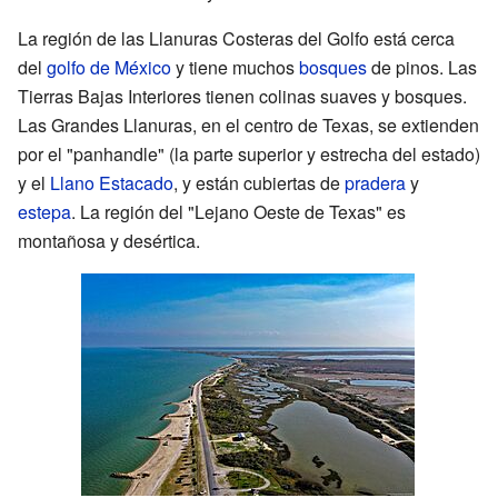
La región de las Llanuras Costeras del Golfo está cerca
del
golfo de México
y tiene muchos
bosques
de pinos. Las
Tierras Bajas Interiores tienen colinas suaves y bosques.
Las Grandes Llanuras, en el centro de Texas, se extienden
por el "panhandle" (la parte superior y estrecha del estado)
y el
Llano Estacado
, y están cubiertas de
pradera
y
estepa
. La región del "Lejano Oeste de Texas" es
montañosa y desértica.