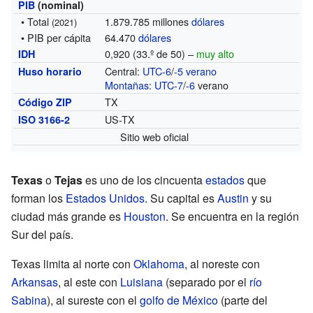
PIB
(nominal)
• Total
1.879.785 millones
dólares
(2021)
• PIB per cápita
64.470
dólares
0,920 (33.º de 50) –
muy alto
IDH
Central:
UTC-6
/
-5
verano
Huso horario
Montañas
:
UTC-7
/
-6
verano
TX
Código ZIP
US-TX
ISO 3166-2
Sitio web oficial
Texas
o
Tejas
es uno de los cincuenta
estados
que
forman los
Estados Unidos
. Su capital es
Austin
y su
ciudad más grande es
Houston
. Se encuentra en la región
Sur del país.
Texas limita al norte con
Oklahoma
, al noreste con
Arkansas
, al este con
Luisiana
(separado por el
río
Sabina
), al sureste con el
golfo de México
(parte del