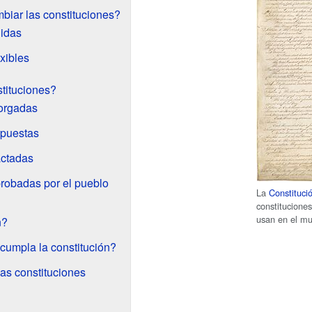
iar las constituciones?
gidas
xibles
tituciones?
torgadas
mpuestas
actadas
robadas por el pueblo
La
Constituci
constitucione
usan en el m
n?
umpla la constitución?
las constituciones