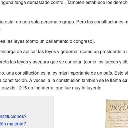
ninguna tenga demasiado control. También establece los derechos
lía estar en una sola persona o grupo. Pero las constituciones
:
rea las leyes (como un parlamento o congreso).
encarga de aplicar las leyes y gobernar (como un presidente o u
preta las leyes y asegura que se cumplan (como los jueces y tri
, una constitución es la ley más importante de un país. Esto si
a constitución. A veces, a la constitución también se le llama
ca
paz de 1215 en Inglaterra, que fue muy influyente.
nstituciones?
ión material?