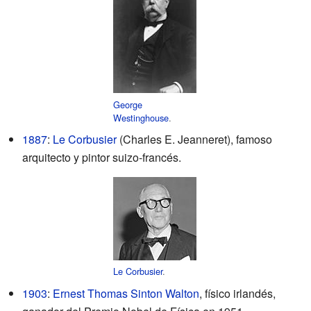
George
Westinghouse
.
1887
:
Le Corbusier
(Charles E. Jeanneret), famoso
arquitecto y pintor suizo-francés.
Le Corbusier
.
1903
:
Ernest Thomas Sinton Walton
, físico irlandés,