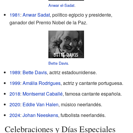
Anwar el-Sadat
.
1981
:
Anwar Sadat
, político egipcio y presidente,
ganador del Premio Nobel de la Paz.
Bette Davis
.
1989
:
Bette Davis
, actriz estadounidense.
1999
:
Amália Rodrigues
, actriz y cantante portuguesa.
2018
:
Montserrat Caballé
, famosa cantante española.
2020
:
Eddie Van Halen
, músico neerlandés.
2024
:
Johan Neeskens
, futbolista neerlandés.
Celebraciones y Días Especiales