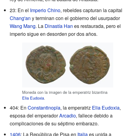
23: En el
Imperio Chino
, rebeldes capturan la capital
Chang'an
y terminan con el gobierno del usurpador
Wang Mang
. La
Dinastía Han
es restaurada, pero el
imperio sigue en desorden por dos años.
Moneda con la imagen de la emperatriz bizantina
Elia Eudoxia
.
404: En
Constantinopla
, la emperatriz
Elia Eudoxia
,
esposa del emperador
Arcadio
, fallece debido a
complicaciones de su séptimo embarazo.
1406
: La República de Pisa en
Italia
es unida a