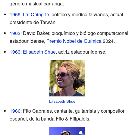
género musical carranga.
1959
:
Lai Ching‑te
, político y médico taiwanés, actual
presidente de Taiwán.
1962
: David Baker, bioquímico y biólogo computacional
estadounidense,
Premio Nobel de Química
2024.
1963
:
Elisabeth Shue
, actriz estadounidense.
Elisabeth Shue
.
1966
: Fito Cabrales, cantante, guitarrista y compositor
español, de la banda Fito & Fitipaldis.