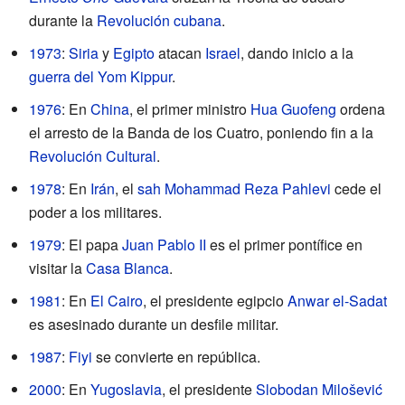
durante la
Revolución cubana
.
1973
:
Siria
y
Egipto
atacan
Israel
, dando inicio a la
guerra del Yom Kippur
.
1976
: En
China
, el primer ministro
Hua Guofeng
ordena
el arresto de la Banda de los Cuatro, poniendo fin a la
Revolución Cultural
.
1978
: En
Irán
, el
sah
Mohammad Reza Pahlevi
cede el
poder a los militares.
1979
: El papa
Juan Pablo II
es el primer pontífice en
visitar la
Casa Blanca
.
1981
: En
El Cairo
, el presidente egipcio
Anwar el-Sadat
es asesinado durante un desfile militar.
1987
:
Fiyi
se convierte en república.
2000
: En
Yugoslavia
, el presidente
Slobodan Milošević