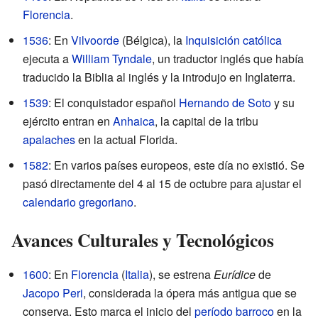
Florencia
.
1536
: En
Vilvoorde
(Bélgica), la
Inquisición católica
ejecuta a
William Tyndale
, un traductor inglés que había
traducido la Biblia al inglés y la introdujo en Inglaterra.
1539
: El conquistador español
Hernando de Soto
y su
ejército entran en
Anhaica
, la capital de la tribu
apalaches
en la actual Florida.
1582
: En varios países europeos, este día no existió. Se
pasó directamente del 4 al 15 de octubre para ajustar el
calendario gregoriano
.
Avances Culturales y Tecnológicos
1600
: En
Florencia
(
Italia
), se estrena
Eurídice
de
Jacopo Peri
, considerada la ópera más antigua que se
conserva. Esto marca el inicio del
período barroco
en la