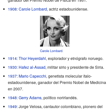
ganador del Premio Nobel de Física en 1951.
1908
:
Carole Lombard
, actriz estadounidense.
Carole Lombard
.
1914
:
Thor Heyerdahl
, explorador y etnógrafo noruego.
1930
:
Hafez al-Assad
, militar sirio y presidente de Siria.
1937
:
Mario Capecchi
, genetista molecular ítalo-
estadounidense, ganador del Premio Nobel de Medicina
en 2007.
1948
:
Gerry Adams
, político norirlandés.
1949
: Jorge Velosa, cantautor colombiano, pionero del