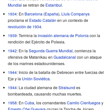
Mundial
se retiran de
Estambul
.
1934
: En
Barcelona
(
España
),
Lluís Companys
proclama el
Estado Catalán
en un contexto de
revolución de 1934
.
1939
: Termina la
invasión alemana de Polonia
con la
rendición del Ejército de Polesia.
1942
: En la
Segunda Guerra Mundial
, comienza la
ofensiva de Matanikau en
Guadalcanal
con un ataque
de los marines estadounidenses.
1944
: Inicio de la batalla de Debrecen entre fuerzas del
Eje y la
Unión Soviética
.
1944
: La ciudad alemana de
Stralsund
es
bombardeada, causando muchas muertes.
1958
: En
Cuba
, los comandantes
Camilo Cienfuegos
y
Ernesto
Che
Guevara
cruzan la Trocha de Júcaro