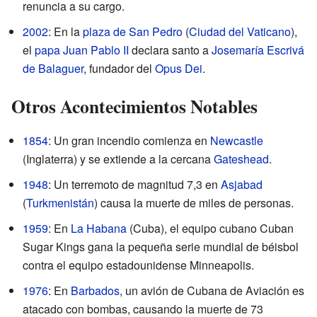
renuncia a su cargo.
2002
: En la
plaza de San Pedro
(
Ciudad del Vaticano
),
el
papa
Juan Pablo II
declara santo a
Josemaría Escrivá
de Balaguer
, fundador del
Opus Dei
.
Otros Acontecimientos Notables
1854
: Un gran incendio comienza en
Newcastle
(Inglaterra) y se extiende a la cercana
Gateshead
.
1948
: Un terremoto de magnitud 7,3 en
Asjabad
(
Turkmenistán
) causa la muerte de miles de personas.
1959
: En
La Habana
(Cuba), el equipo cubano Cuban
Sugar Kings gana la pequeña serie mundial de béisbol
contra el equipo estadounidense Minneapolis.
1976
: En
Barbados
, un avión de Cubana de Aviación es
atacado con bombas, causando la muerte de 73