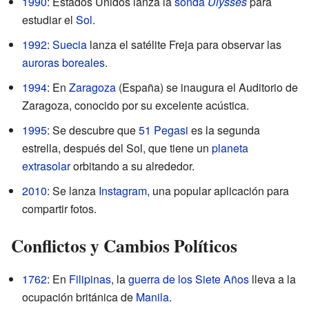
1990
: Estados Unidos lanza la
sonda
Ulysses
para
estudiar el
Sol
.
1992
:
Suecia
lanza el satélite Freja para observar las
auroras boreales
.
1994
: En
Zaragoza
(España) se inaugura el Auditorio de
Zaragoza, conocido por su excelente acústica.
1995
: Se descubre que
51 Pegasi
es la segunda
estrella, después del Sol, que tiene un
planeta
extrasolar
orbitando a su alrededor.
2010
: Se lanza
Instagram
, una popular aplicación para
compartir fotos.
Conflictos y Cambios Políticos
1762
: En
Filipinas
, la
guerra de los Siete Años
lleva a la
ocupación británica de
Manila
.