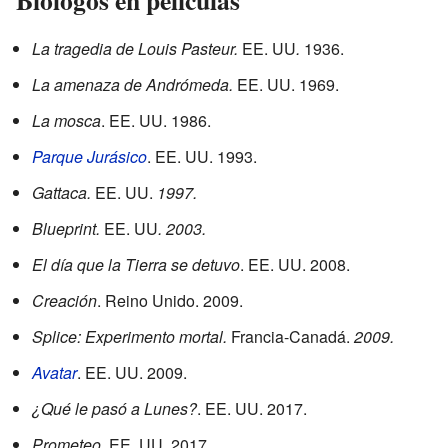
La tragedia de Louis Pasteur.
EE. UU
.
1936.
La amenaza de Andrómeda.
EE. UU. 1969.
La mosca
. EE. UU. 1986.
Parque Jurásico
. EE. UU. 1993.
Gattaca.
EE. UU.
1997.
Blueprint.
EE. UU
. 2003.
El día que la Tierra se detuvo
. EE. UU. 2008.
Creación
. Reino Unido. 2009.
Splice: Experimento mortal.
Francia-Canadá.
2009.
Avatar
. EE. UU. 2009.
¿Qué le pasó a Lunes?
. EE. UU. 2017.
Prometeo
. EE. UU. 2017.