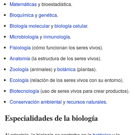
Matemáticas
y bioestadística.
Bioquímica
y
genética
.
Biología molecular
y
biología celular
.
Microbiología
y
inmunología
.
Fisiología
(cómo funcionan los seres vivos).
Anatomía
(la estructura de los seres vivos).
Zoología
(animales) y
botánica
(plantas).
Ecología
(relación de los seres vivos con su entorno).
Biotecnología
(uso de seres vivos para crear productos).
Conservación ambiental
y
recursos naturales
.
Especialidades de la biología
Al principio, la biología se centraba en la
botánica
y la