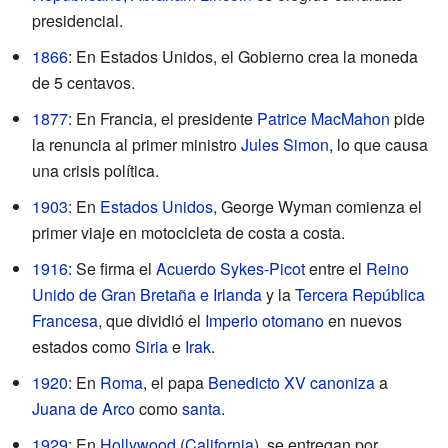
presidencial.
1866
: En Estados Unidos, el Gobierno crea la moneda
de 5 centavos.
1877
: En Francia, el presidente
Patrice MacMahon
pide
la renuncia al primer ministro
Jules Simon
, lo que causa
una crisis política.
1903
: En
Estados Unidos
, George Wyman comienza el
primer viaje en motocicleta de costa a costa.
1916
: Se firma el
Acuerdo Sykes-Picot
entre el
Reino
Unido de Gran Bretaña e Irlanda
y la
Tercera República
Francesa
, que dividió el
Imperio otomano
en nuevos
estados como
Siria
e
Irak
.
1920
: En
Roma
, el papa
Benedicto XV
canoniza
a
Juana de Arco
como
santa
.
1929
: En
Hollywood
(
California
), se entregan por