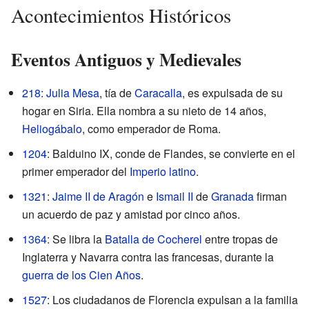
Acontecimientos Históricos
Eventos Antiguos y Medievales
218
:
Julia Mesa
, tía de
Caracalla
, es expulsada de su
hogar en Siria. Ella nombra a su nieto de 14 años,
Heliogábalo
, como emperador de Roma.
1204
: Balduino IX, conde de Flandes, se convierte en el
primer emperador del
Imperio latino
.
1321
:
Jaime II de Aragón
e
Ismail II
de
Granada
firman
un acuerdo de paz y amistad por cinco años.
1364
: Se libra la
Batalla de Cocherel
entre tropas de
Inglaterra y Navarra contra las francesas, durante la
guerra de los Cien Años
.
1527
: Los ciudadanos de Florencia expulsan a la familia