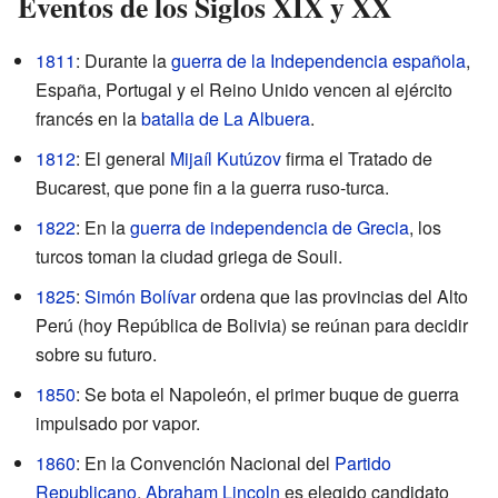
Eventos de los Siglos XIX y XX
1811
: Durante la
guerra de la Independencia española
,
España, Portugal y el Reino Unido vencen al ejército
francés en la
batalla de La Albuera
.
1812
: El general
Mijaíl Kutúzov
firma el Tratado de
Bucarest, que pone fin a la guerra ruso-turca.
1822
: En la
guerra de independencia de Grecia
, los
turcos toman la ciudad griega de Souli.
1825
:
Simón Bolívar
ordena que las provincias del Alto
Perú (hoy República de Bolivia) se reúnan para decidir
sobre su futuro.
1850
: Se bota el Napoleón, el primer buque de guerra
impulsado por vapor.
1860
: En la Convención Nacional del
Partido
Republicano
,
Abraham Lincoln
es elegido candidato