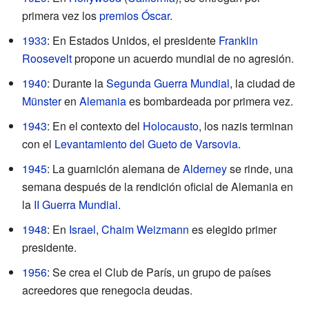
primera vez los
premios Óscar
.
1933
: En Estados Unidos, el presidente
Franklin
Roosevelt
propone un acuerdo mundial de no agresión.
1940
: Durante la
Segunda Guerra Mundial
, la ciudad de
Münster
en
Alemania
es bombardeada por primera vez.
1943
: En el contexto del
Holocausto
, los nazis terminan
con el
Levantamiento del Gueto de Varsovia
.
1945
: La guarnición alemana de
Alderney
se rinde, una
semana después de la rendición oficial de Alemania en
la
II Guerra Mundial
.
1948
: En
Israel
,
Chaim Weizmann
es elegido primer
presidente.
1956
: Se crea el Club de París, un grupo de países
acreedores que renegocia deudas.