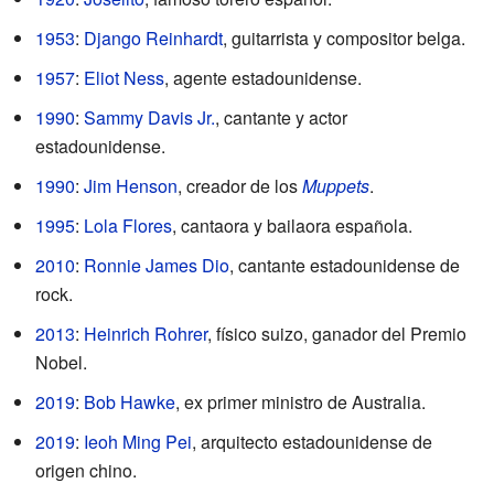
1953
:
Django Reinhardt
, guitarrista y compositor belga.
1957
:
Eliot Ness
, agente estadounidense.
1990
:
Sammy Davis Jr.
, cantante y actor
estadounidense.
1990
:
Jim Henson
, creador de los
Muppets
.
1995
:
Lola Flores
, cantaora y bailaora española.
2010
:
Ronnie James Dio
, cantante estadounidense de
rock.
2013
:
Heinrich Rohrer
, físico suizo, ganador del Premio
Nobel.
2019
:
Bob Hawke
, ex primer ministro de Australia.
2019
:
Ieoh Ming Pei
, arquitecto estadounidense de
origen chino.