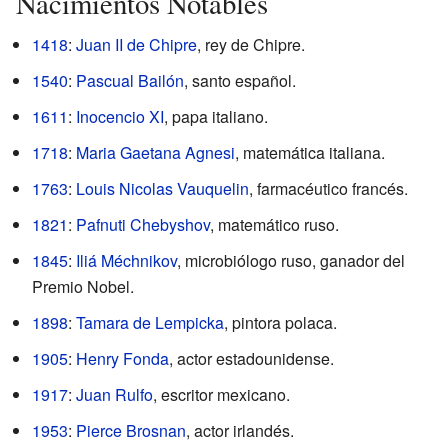
Nacimientos Notables
1418
:
Juan II de Chipre
, rey de Chipre.
1540
:
Pascual Bailón
, santo español.
1611
:
Inocencio XI
, papa italiano.
1718
:
Maria Gaetana Agnesi
, matemática italiana.
1763
:
Louis Nicolas Vauquelin
, farmacéutico francés.
1821
:
Pafnuti Chebyshov
, matemático ruso.
1845
:
Iliá Méchnikov
, microbiólogo ruso, ganador del
Premio Nobel.
1898
:
Tamara de Lempicka
, pintora polaca.
1905
:
Henry Fonda
, actor estadounidense.
1917
:
Juan Rulfo
, escritor mexicano.
1953
:
Pierce Brosnan
, actor irlandés.