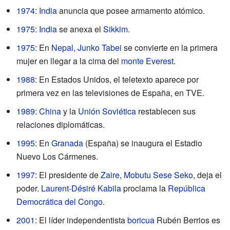
1974
:
India
anuncia que posee armamento atómico.
1975
:
India
se anexa el
Sikkim
.
1975
: En
Nepal
,
Junko Tabei
se convierte en la primera
mujer en llegar a la cima del
monte Everest
.
1988
: En Estados Unidos, el teletexto aparece por
primera vez en las televisiones de España, en TVE.
1989
:
China
y la
Unión Soviética
restablecen sus
relaciones diplomáticas.
1995
: En
Granada
(España) se inaugura el Estadio
Nuevo Los Cármenes.
1997
: El presidente de
Zaire
,
Mobutu Sese Seko
, deja el
poder.
Laurent-Désiré Kabila
proclama la
República
Democrática del Congo
.
2001
: El líder independentista
boricua
Rubén Berrios es