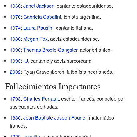
1966
:
Janet Jackson
, cantante estadounidense.
1970
:
Gabriela Sabatini
, tenista argentina.
1974
:
Laura Pausini
, cantante italiana.
1986
:
Megan Fox
, actriz estadounidense.
1990
:
Thomas Brodie-Sangster
, actor británico.
1993
:
IU
, cantante y actriz surcoreana.
2002
: Ryan Gravenberch, futbolista neerlandés.
Fallecimientos Importantes
1703
:
Charles Perrault
, escritor francés, conocido por
sus cuentos de hadas.
1830
:
Jean Baptiste Joseph Fourier
, matemático
francés.
1920
:
Joselito
, famoso torero español.