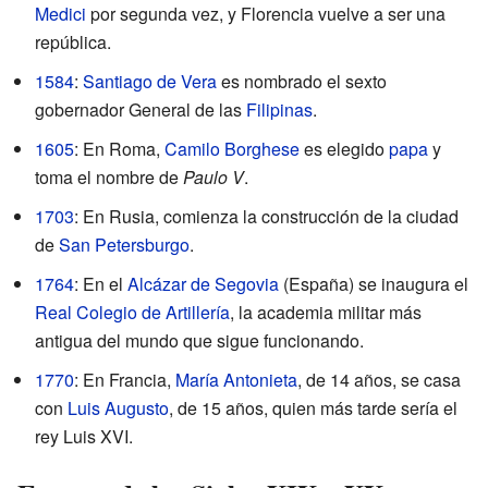
Medici
por segunda vez, y Florencia vuelve a ser una
república.
1584
:
Santiago de Vera
es nombrado el sexto
gobernador General de las
Filipinas
.
1605
: En Roma,
Camilo Borghese
es elegido
papa
y
toma el nombre de
Paulo V
.
1703
: En Rusia, comienza la construcción de la ciudad
de
San Petersburgo
.
1764
: En el
Alcázar de Segovia
(España) se inaugura el
Real Colegio de Artillería
, la academia militar más
antigua del mundo que sigue funcionando.
1770
: En Francia,
María Antonieta
, de 14 años, se casa
con
Luis Augusto
, de 15 años, quien más tarde sería el
rey Luis XVI.