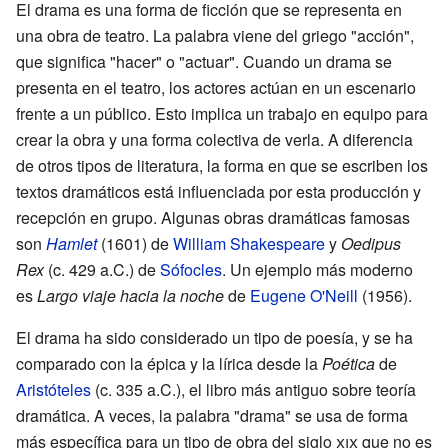
El drama es una forma de ficción que se representa en
una obra de teatro. La palabra viene del griego "acción",
que significa "hacer" o "actuar". Cuando un drama se
presenta en el teatro, los actores actúan en un escenario
frente a un público. Esto implica un trabajo en equipo para
crear la obra y una forma colectiva de verla. A diferencia
de otros tipos de literatura, la forma en que se escriben los
textos dramáticos está influenciada por esta producción y
recepción en grupo. Algunas obras dramáticas famosas
son
Hamlet
(1601) de
William Shakespeare
y
Oedipus
Rex
(c. 429 a.C.) de
Sófocles
. Un ejemplo más moderno
es
Largo viaje hacia la noche
de
Eugene O'Neill
(1956).
El drama ha sido considerado un tipo de poesía, y se ha
comparado con la épica y la lírica desde la
Poética
de
Aristóteles
(c. 335 a.C.), el libro más antiguo sobre teoría
dramática. A veces, la palabra "drama" se usa de forma
más específica para un tipo de obra del siglo
xix
que no es