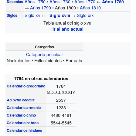
Años 1750
•
Años 1760
•
Años 1770
←
Años 1780
Decenios
→
Años 1790
• Años 1800 •
Años 1810
Siglo
xvii
←
→
Siglo
xix
Siglo
xviii
Siglos
Tabla anual del siglo
xviii
Ir al año actual
Categorías
Categoría principal
Nacimientos • Fallecimientos • Por país
1784 en otros calendarios
1784
Calendario gregoriano
MDCCLXXXIV
2537
Ab Urbe condita
1233
Calendario armenio
4480-4481
Calendario chino
5544-5545
Calendario hebreo
Calendarios hindúes