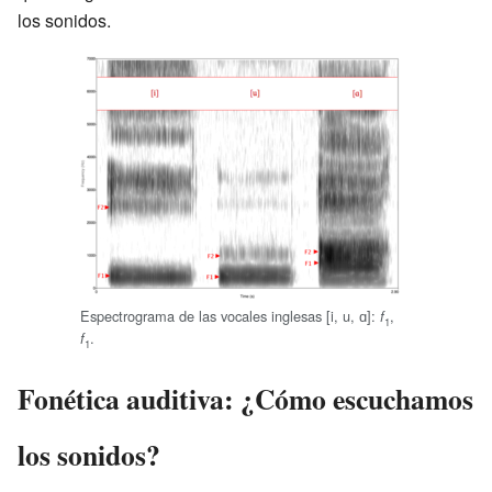
los sonidos.
Espectrograma de las vocales inglesas [i, u, ɑ]:
,
f
1
.
f
1
Fonética auditiva: ¿Cómo escuchamos
los sonidos?