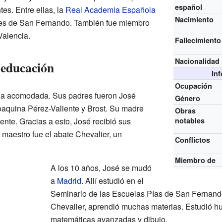
español
tes. Entre ellas, la
Real Academia Española
Nacimiento
tes de San Fernando. También fue miembro
alencia.
Fallecimiento
Nacionalidad
 educación
In
Ocupación
ia acomodada. Sus padres fueron José
Género
aquina Pérez-Valiente y Brost. Su madre
Obras
ente. Gracias a esto, José recibió sus
notables
 maestro fue el abate Chevalier, un
Conflictos
Miembro de
A los 10 años, José se mudó
a
Madrid
. Allí estudió en el
Seminario de las Escuelas Pías de San Fernando.
Chevalier, aprendió muchas materias. Estudió hu
matemáticas avanzadas y dibujo.