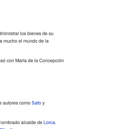
ministrar los bienes de su
ba mucho el mundo de la
asó con María de la Concepción
 de autores como
Safo
y
e nombrado alcalde de
Lorca
.