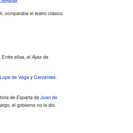
Gibraltar
.
él, comparaba el teatro clásico
 Entre ellas, el
Áyax
de
Lope de Vega
y
Cervantes
.
toria de España
de
Juan de
argo, el gobierno no le dio