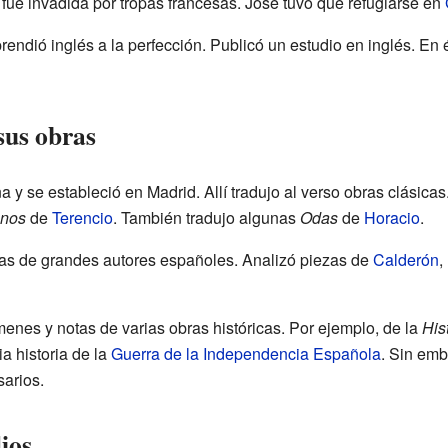
ue invadida por tropas francesas. José tuvo que refugiarse en
rendió inglés a la perfección. Publicó un estudio en inglés. En 
sus obras
y se estableció en Madrid. Allí tradujo al verso obras clásicas.
enos
de
Terencio
. También tradujo algunas
Odas
de
Horacio
.
ras de grandes autores españoles. Analizó piezas de
Calderón
,
nes y notas de varias obras históricas. Por ejemplo, de la
His
ia historia de la
Guerra de la Independencia Española
. Sin emb
arios.
ios