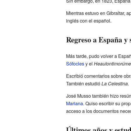
Sin embargo, en 1823, España f
Mientras estuvo en Gibraltar, ap
inglés con el español.
Regreso a España y 
Más tarde, pudo volver a España 
Sófocles
y el
Heautontimorúm
Escribió comentarios sobre ob
También estudió
La Celestina
.
José Musso también hizo resúme
Mariana
. Quiso escribir su prop
acceso a los documentos neces
Últimos años y estud