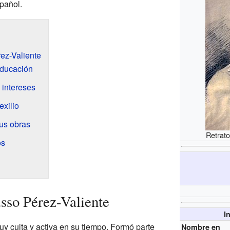
spañol.
ez-Valiente
educación
 intereses
exilio
us obras
Retrato
os
sso Pérez-Valiente
I
 culta y activa en su tiempo. Formó parte
Nombre en