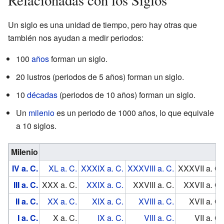
Un siglo es una unidad de tiempo, pero hay otras que
también nos ayudan a medir periodos:
100
años
forman un siglo.
20 lustros (periodos de 5 años) forman un siglo.
10
décadas
(periodos de 10 años) forman un siglo.
Un
milenio
es un periodo de 1000 años, lo que equivale
a 10 siglos.
Milenio
IV a. C.
XL a. C.
XXXIX a. C.
XXXVIII a. C.
XXXVII a. C.
III a. C.
XXX a. C.
XXIX a. C.
XXVIII a. C.
XXVII a. C.
II a. C.
XX a. C.
XIX a. C.
XVIII a. C.
XVII a. C.
I a. C.
X a. C.
IX a. C.
VIII a. C.
VII a. C.