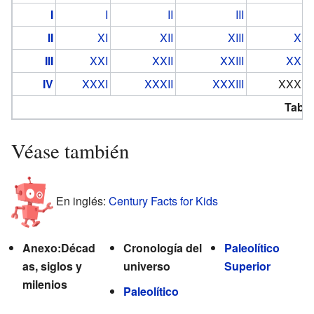
I
I
II
III
IV
II
XI
XII
XIII
XIV
III
XXI
XXII
XXIII
XXIV
IV
XXXI
XXXII
XXXIII
XXXIV
Tabla
Véase también
En inglés:
Century Facts for Kids
Anexo:Décad
Cronología del
Paleolítico
as, siglos y
universo
Superior
milenios
Paleolítico