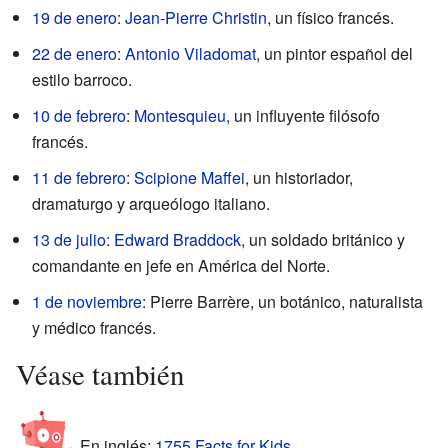
19 de enero
:
Jean-Pierre Christin
, un físico francés.
22 de enero
:
Antonio Viladomat
, un pintor español del
estilo barroco.
10 de febrero
:
Montesquieu
, un influyente filósofo
francés.
11 de febrero
:
Scipione Maffei
, un historiador,
dramaturgo y arqueólogo italiano.
13 de julio
:
Edward Braddock
, un soldado británico y
comandante en jefe en América del Norte.
1 de noviembre
: Pierre Barrère, un botánico, naturalista
y médico francés.
Véase también
En inglés:
1755 Facts for Kids