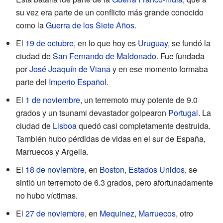
su vez era parte de un conflicto más grande conocido
como la
Guerra de los Siete Años
.
El
19 de octubre
, en lo que hoy es
Uruguay
, se fundó la
ciudad de
San Fernando de Maldonado
. Fue fundada
por
José Joaquín de Viana
y en ese momento formaba
parte del
Imperio Español
.
El
1 de noviembre
, un terremoto muy potente de 9.0
grados y un tsunami devastador golpearon
Portugal
. La
ciudad de
Lisboa
quedó casi completamente destruida.
También hubo pérdidas de vidas en el sur de España,
Marruecos y Argelia.
El
18 de noviembre
, en
Boston
,
Estados Unidos
, se
sintió un terremoto de 6.3 grados, pero afortunadamente
no hubo víctimas.
El
27 de noviembre
, en
Mequinez
,
Marruecos
, otro