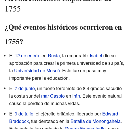
1755
¿Qué eventos históricos ocurrieron en
1755?
El
12 de enero
, en
Rusia
, la emperatriz
Isabel
dio su
aprobación para crear la primera universidad de su país,
la
Universidad de Moscú
. Este fue un paso muy
importante para la educación.
El
7 de junio
, un fuerte terremoto de 8.4 grados sacudió
la costa sur del
mar Caspio
en
Irán
. Este evento natural
causó la pérdida de muchas vidas.
El
9 de julio
, el ejército británico, liderado por
Edward
Braddock
, fue derrotado en la
Batalla de Monongahela
.
Esta batalla fue parte de la
Guerra Franco-india
, que a