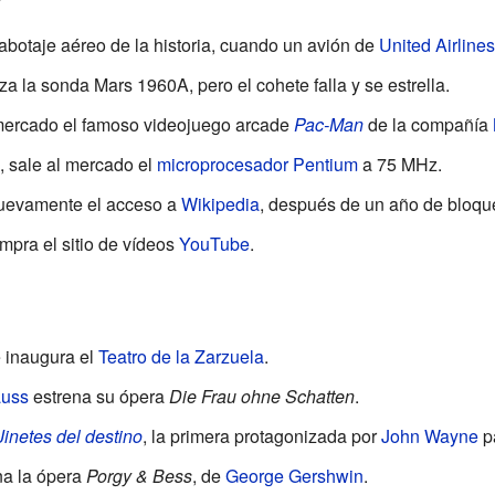
sabotaje aéreo de la historia, cuando un avión de
United Airlines
za la sonda Mars 1960A, pero el cohete falla y se estrella.
mercado el famoso videojuego arcade
Pac-Man
de la compañía
, sale al mercado el
microprocesador
Pentium
a 75 MHz.
uevamente el acceso a
Wikipedia
, después de un año de bloqu
pra el sitio de vídeos
YouTube
.
e inaugura el
Teatro de la Zarzuela
.
auss
estrena su ópera
Die Frau ohne Schatten
.
Jinetes del destino
, la primera protagonizada por
John Wayne
pa
na la ópera
Porgy & Bess
, de
George Gershwin
.