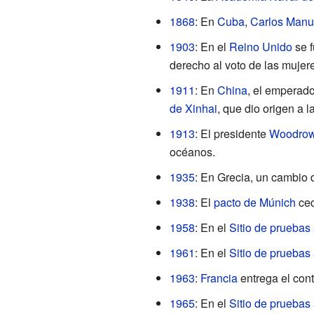
1868
: En
Cuba
,
Carlos Manu
1903
: En el
Reino Unido
se f
derecho al voto de las mujer
1911
: En
China
, el emperad
de Xinhai
, que dio origen a l
1913
: El presidente
Woodrow
océanos.
1935
: En Grecia, un cambio 
1938
: El
pacto de Múnich
ced
1958
: En el
Sitio de prueba
1961
: En el
Sitio de prueba
1963
:
Francia
entrega el cont
1965
: En el
Sitio de prueba