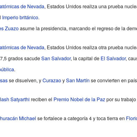
s atómicas de Nevada
, Estados Unidos realiza una prueba nucle
l
Imperio británico
.
es Zuazo
asume la presidencia, marcando el regreso de la dem
s atómicas de Nevada
, Estados Unidos realiza otra prueba nucle
e 7,5 grados sacude
San Salvador
, la capital de
El Salvador
, ca
pública
.
esas
se disuelven, y
Curazao
y
San Martín
se convierten en paí
lash Satyarthi
reciben el
Premio Nobel de la Paz
por su trabajo
huracán Michael
se fortalece a categoría 4 y toca tierra en
Flori
a