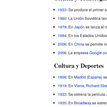
1933
: Se produce el primer 
1960
: La Unión Soviética lan
1979
: En
Japón
se lanza al 
1994
: En los Estados Unidos
2006
: En
China
se permite n
2006
: La empresa
Google
com
Cultura y Deportes
1856
: En
Madrid
(
España
) s
1919
: En
Viena
,
Richard Str
1933
: Se estrena la película
1935
: En
Broadway
se estre