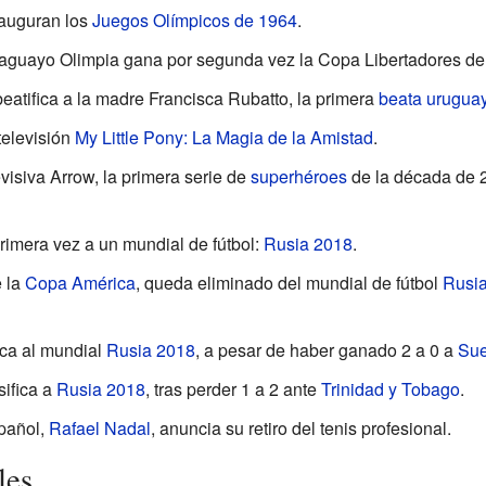
nauguran los
Juegos Olímpicos de 1964
.
araguayo Olimpia gana por segunda vez la Copa Libertadores de
eatifica a la madre Francisca Rubatto, la primera
beata
urugua
 televisión
My Little Pony: La Magia de la Amistad
.
evisiva Arrow, la primera serie de
superhéroes
de la década de 2
primera vez a un mundial de fútbol:
Rusia 2018
.
e la
Copa América
, queda eliminado del mundial de fútbol
Rusi
ica al mundial
Rusia 2018
, a pesar de haber ganado 2 a 0 a
Sue
sifica a
Rusia 2018
, tras perder 1 a 2 ante
Trinidad y Tobago
.
spañol,
Rafael Nadal
, anuncia su retiro del tenis profesional.
les