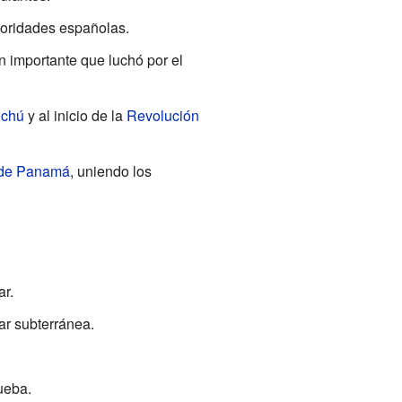
toridades españolas.
n importante que luchó por el
nchú
y al inicio de la
Revolución
 de Panamá
, uniendo los
ar.
ar subterránea.
ueba.