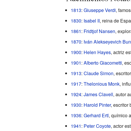
1813
:
Giuseppe Verdi
, famos
1830
:
Isabel II
, reina de Esp
1861
:
Fridtjof Nansen
, explo
1870
:
Iván Alekseyevich Bun
1900
:
Helen Hayes
, actriz 
1901
:
Alberto Giacometti
, es
1913
:
Claude Simon
, escrit
1917
:
Thelonious Monk
, inf
1924
:
James Clavell
, autor a
1930
:
Harold Pinter
, escrito
1936
:
Gerhard Ertl
, químico 
1941
:
Peter Coyote
, actor e