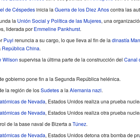
el de Céspedes
inicia la
Guerra de los Diez Años
contra las au
unda la
Unión Social y Política de las Mujeres
, una organizació
es, liderada por
Emmeline Pankhurst
.
or
Puyi
renuncia a su cargo, lo que lleva al fin de la
dinastía Ma
a
República China
.
 Wilson
supervisa la última parte de la construcción del
Canal
de gobierno pone fin a la Segunda República helénica.
e la región de los
Sudetes
a la
Alemania nazi
.
s atómicas de Nevada
, Estados Unidos realiza una prueba nucle
s atómicas de Nevada
, Estados Unidos realiza otra prueba nucle
rol de la base naval de Bizerta a
Túnez
.
s atómicas de Nevada
, Estados Unidos detona otra bomba de pr