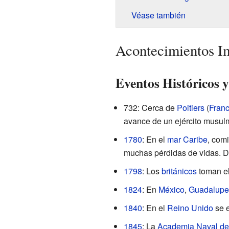
Véase también
Acontecimientos I
Eventos Históricos y
732: Cerca de
Poitiers
(
Franc
avance de un ejército musul
1780
: En el
mar Caribe
, com
muchas pérdidas de vidas. Du
1798
: Los
británicos
toman el 
1824
: En
México
,
Guadalupe 
1840
: En el
Reino Unido
se e
1845
: La
Academia Naval de