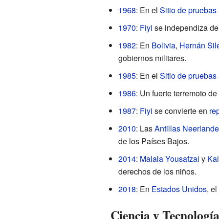
1968
: En el
Sitio de prueba
1970
:
Fiyi
se independiza de
1982
: En
Bolivia
,
Hernán Sil
gobiernos militares.
1985
: En el
Sitio de prueba
1986
: Un fuerte terremoto d
1987
:
Fiyi
se convierte en
re
2010
: Las
Antillas Neerland
de los Países Bajos.
2014
:
Malala Yousafzai
y
Kai
derechos de los niños.
2018
: En
Estados Unidos
, el
Ciencia y Tecnologí