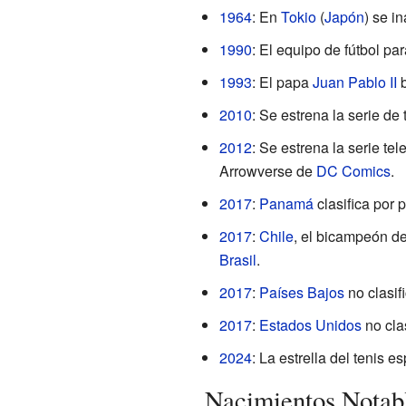
1964
: En
Tokio
(
Japón
) se i
1990
: El equipo de fútbol p
1993
: El papa
Juan Pablo II
b
2010
: Se estrena la serie de
2012
: Se estrena la serie tel
Arrowverse de
DC Comics
.
2017
:
Panamá
clasifica por 
2017
:
Chile
, el bicampeón d
Brasil
.
2017
:
Países Bajos
no clasif
2017
:
Estados Unidos
no cla
2024
: La estrella del tenis e
Nacimientos Notab