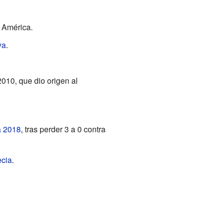
 América.
ya
.
010, que dio origen al
a 2018
, tras perder 3 a 0 contra
cia
.