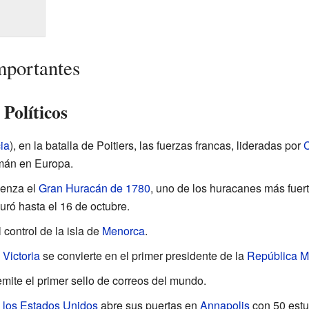
mportantes
 Políticos
ia
), en la batalla de Poitiers, las fuerzas francas, lideradas por
C
mán en Europa.
ienza el
Gran Huracán de 1780
, uno de los huracanes más fuer
ró hasta el 16 de octubre.
control de la isla de
Menorca
.
Victoria
se convierte en el primer presidente de la
República M
mite el primer sello de correos del mundo.
 los Estados Unidos
abre sus puertas en
Annapolis
con 50 estu