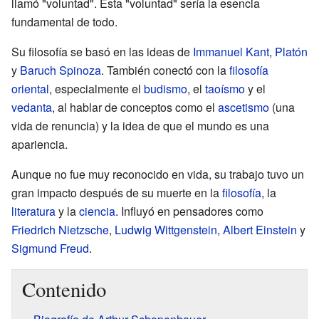
llamó "voluntad". Esta "voluntad" sería la esencia
fundamental de todo.
Su filosofía se basó en las ideas de
Immanuel Kant
,
Platón
y
Baruch Spinoza
. También conectó con la
filosofía
oriental
, especialmente el
budismo
, el
taoísmo
y el
vedanta
, al hablar de conceptos como el
ascetismo
(una
vida de renuncia) y la idea de que el mundo es una
apariencia.
Aunque no fue muy reconocido en vida, su trabajo tuvo un
gran impacto después de su muerte en la
filosofía
, la
literatura
y la
ciencia
. Influyó en pensadores como
Friedrich Nietzsche
,
Ludwig Wittgenstein
,
Albert Einstein
y
Sigmund Freud
.
Contenido