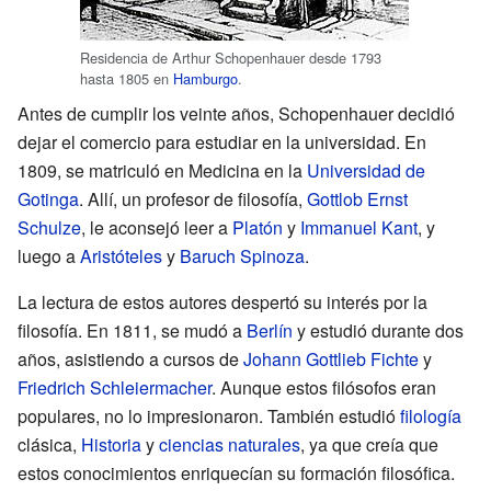
Residencia de Arthur Schopenhauer desde 1793
hasta 1805 en
Hamburgo
.
Antes de cumplir los veinte años, Schopenhauer decidió
dejar el comercio para estudiar en la universidad. En
1809, se matriculó en Medicina en la
Universidad de
Gotinga
. Allí, un profesor de filosofía,
Gottlob Ernst
Schulze
, le aconsejó leer a
Platón
y
Immanuel Kant
, y
luego a
Aristóteles
y
Baruch Spinoza
.
La lectura de estos autores despertó su interés por la
filosofía. En 1811, se mudó a
Berlín
y estudió durante dos
años, asistiendo a cursos de
Johann Gottlieb Fichte
y
Friedrich Schleiermacher
. Aunque estos filósofos eran
populares, no lo impresionaron. También estudió
filología
clásica,
Historia
y
ciencias naturales
, ya que creía que
estos conocimientos enriquecían su formación filosófica.