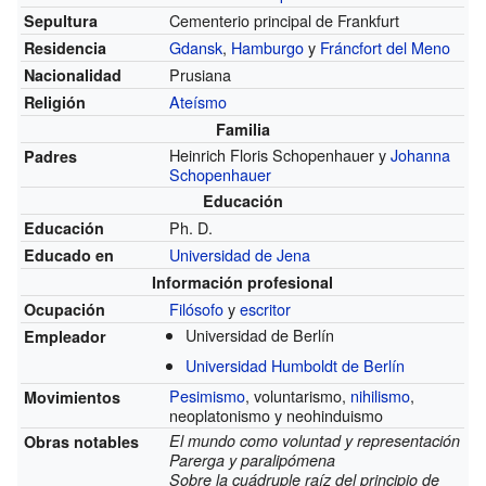
Cementerio principal de Frankfurt
Sepultura
Gdansk
,
Hamburgo
y
Fráncfort del Meno
Residencia
Prusiana
Nacionalidad
Ateísmo
Religión
Familia
Heinrich Floris Schopenhauer y
Johanna
Padres
Schopenhauer
Educación
Ph. D.
Educación
Universidad de Jena
Educado en
Información profesional
Filósofo
y
escritor
Ocupación
Universidad de Berlín
Empleador
Universidad Humboldt de Berlín
Pesimismo
, voluntarismo,
nihilismo
,
Movimientos
neoplatonismo y neohinduismo
El mundo como voluntad y representación
Obras notables
Parerga y paralipómena
Sobre la cuádruple raíz del principio de