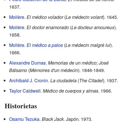
1637.
Molière
.
El médico volador
(
Le médecin volant
). 1645.
Molière
.
El doctor enamorado
(
Le docteur amoureux
).
1658.
Molière
.
El médico a palos
(
Le médecin malgré lui
).
1666.
Alexandre Dumas
.
Memorias de un médico; José
Bálsamo
(
Mémoires d'un médecin
). 1846-1849.
Archibald J. Cronin
.
La ciudadela
(
The Citadel
). 1937.
Taylor Caldwell
.
Médico de cuerpos y almas
. 1966.
Historietas
Osamu Tezuka
.
Black Jack
. Japón. 1973.