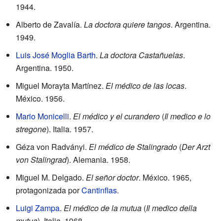
1944.
Alberto de Zavalía.
La doctora quiere tangos
. Argentina.
1949.
Luis José Moglia Barth
.
La doctora Castañuelas
.
Argentina. 1950.
Miguel Morayta Martínez.
El médico de las locas
.
México. 1956.
Mario Monicelli
.
El médico y el curandero
(
Il medico e lo
stregone
). Italia. 1957.
Géza von Radványi.
El médico de Stalingrado
(
Der Arzt
von Stalingrad
). Alemania. 1958.
Miguel M. Delgado.
El señor doctor
. México. 1965,
protagonizada por
Cantinflas
.
Luigi Zampa
.
El médico de la mutua
(
Il medico della
mutua
). Italia. 1968.