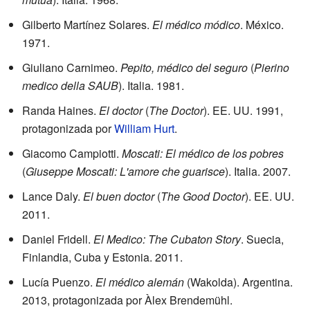
Gilberto Martínez Solares.
El médico módico
. México.
1971.
Giuliano Carnimeo.
Pepito, médico del seguro
(
Pierino
medico della SAUB
). Italia. 1981.
Randa Haines.
El doctor
(
The Doctor
). EE. UU. 1991,
protagonizada por
William Hurt
.
Giacomo Campiotti.
Moscati: El médico de los pobres
(
Giuseppe Moscati: L'amore che guarisce
). Italia. 2007.
Lance Daly.
El buen doctor
(
The Good Doctor
). EE. UU.
2011.
Daniel Fridell.
El Medico: The Cubaton Story
. Suecia,
Finlandia, Cuba y Estonia. 2011.
Lucía Puenzo.
El médico alemán
(Wakolda). Argentina.
2013, protagonizada por Àlex Brendemühl.