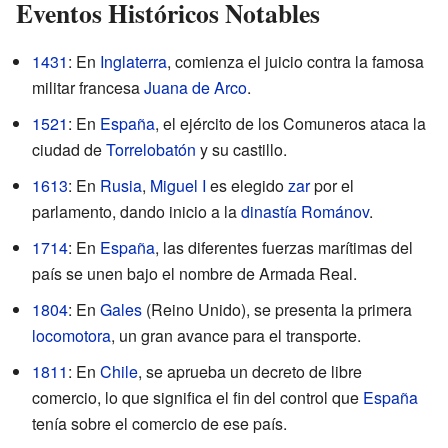
Eventos Históricos Notables
1431
: En
Inglaterra
, comienza el juicio contra la famosa
militar francesa
Juana de Arco
.
1521
: En
España
, el ejército de los Comuneros ataca la
ciudad de
Torrelobatón
y su castillo.
1613
: En
Rusia
,
Miguel I
es elegido
zar
por el
parlamento, dando inicio a la
dinastía Románov
.
1714
: En
España
, las diferentes fuerzas marítimas del
país se unen bajo el nombre de Armada Real.
1804
: En
Gales
(Reino Unido), se presenta la primera
locomotora
, un gran avance para el transporte.
1811
: En
Chile
, se aprueba un decreto de libre
comercio, lo que significa el fin del control que
España
tenía sobre el comercio de ese país.