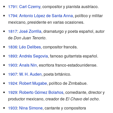
1791
:
Carl Czerny
, compositor y pianista austríaco.
1794
:
Antonio López de Santa Anna
, político y militar
mexicano, presidente en varias ocasiones.
1817
:
José Zorrilla
, dramaturgo y poeta español, autor
de
Don Juan Tenorio
.
1836
:
Léo Delibes
, compositor francés.
1893
:
Andrés Segovia
, famoso guitarrista español.
1903
:
Anaïs Nin
, escritora franco-estadounidense.
1907
:
W. H. Auden
, poeta británico.
1924
:
Robert Mugabe
, político de Zimbabue.
1929
:
Roberto Gómez Bolaños
, comediante, director y
productor mexicano, creador de
El Chavo del ocho
.
1933
:
Nina Simone
, cantante y compositora