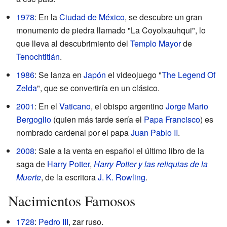
1978
: En la
Ciudad de México
, se descubre un gran
monumento de piedra llamado "La Coyolxauhqui", lo
que lleva al descubrimiento del
Templo Mayor
de
Tenochtitlán
.
1986
: Se lanza en
Japón
el videojuego "
The Legend Of
Zelda
", que se convertiría en un clásico.
2001
: En el
Vaticano
, el obispo argentino
Jorge Mario
Bergoglio
(quien más tarde sería el
Papa Francisco
) es
nombrado cardenal por el papa
Juan Pablo II
.
2008
: Sale a la venta en español el último libro de la
saga de
Harry Potter
,
Harry Potter y las reliquias de la
Muerte
, de la escritora
J. K. Rowling
.
Nacimientos Famosos
1728
:
Pedro III
, zar ruso.