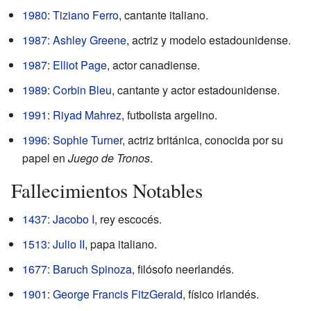
1980
:
Tiziano Ferro
, cantante italiano.
1987
:
Ashley Greene
, actriz y modelo estadounidense.
1987
:
Elliot Page
, actor canadiense.
1989
:
Corbin Bleu
, cantante y actor estadounidense.
1991
:
Riyad Mahrez
, futbolista argelino.
1996
:
Sophie Turner
, actriz británica, conocida por su
papel en
Juego de Tronos
.
Fallecimientos Notables
1437
:
Jacobo I
, rey escocés.
1513
:
Julio II
, papa italiano.
1677
:
Baruch Spinoza
, filósofo neerlandés.
1901
:
George Francis FitzGerald
, físico irlandés.