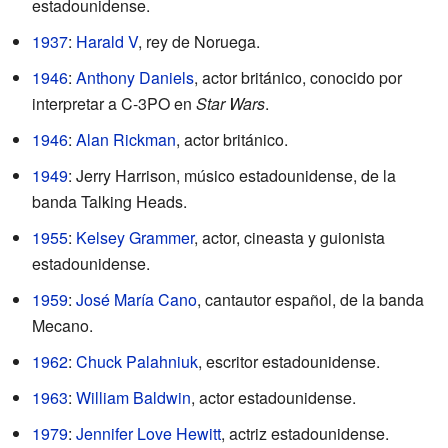
estadounidense.
1937
:
Harald V
, rey de Noruega.
1946
:
Anthony Daniels
, actor británico, conocido por
interpretar a C-3PO en
Star Wars
.
1946
:
Alan Rickman
, actor británico.
1949
: Jerry Harrison, músico estadounidense, de la
banda Talking Heads.
1955
:
Kelsey Grammer
, actor, cineasta y guionista
estadounidense.
1959
:
José María Cano
, cantautor español, de la banda
Mecano.
1962
:
Chuck Palahniuk
, escritor estadounidense.
1963
:
William Baldwin
, actor estadounidense.
1979
:
Jennifer Love Hewitt
, actriz estadounidense.