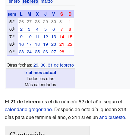
enero
marzo
febrero
sem
L
M
X
J
V
S
D
26
27
28
29
30
31
1
5.ª
2
3
4
5
6
7
8
6.ª
9
10
11
12
13
14
15
7.ª
16
17
18
19
20
22
8.ª
21
23
24
25
26
27
28
1
9.ª
Otras fechas:
29
,
30
,
31 de febrero
Ir al mes actual
Todos los días
Más calendarios
El
21 de febrero
es el día número 52 del año, según el
calendario gregoriano
. Después de este día, quedan 313
días para que termine el año, o 314 si es un
año bisiesto
.
Contenido