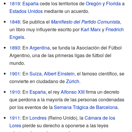
1819
:
España
cede los territorios de
Oregón
y
Florida
a
Estados Unidos
mediante un acuerdo.
1848
: Se publica el
Manifiesto del Partido Comunista
,
un libro muy influyente escrito por
Karl Marx
y
Friedrich
Engels
.
1893
: En
Argentina
, se funda la Asociación del Fútbol
Argentino, una de las primeras ligas de fútbol del
mundo.
1901
: En
Suiza
,
Albert Einstein
, el famoso científico, se
convierte en ciudadano de
Zúrich
.
1910
: En
España
, el rey
Alfonso XIII
firma un decreto
que perdona a la mayoría de las personas condenadas
por los eventos de la
Semana Trágica de Barcelona
.
1911
: En
Londres
(Reino Unido), la
Cámara de los
Lores
pierde su derecho a oponerse a las leyes