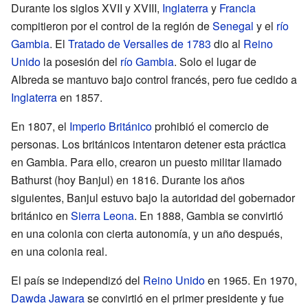
Durante los siglos XVII y XVIII,
Inglaterra
y
Francia
compitieron por el control de la región de
Senegal
y el
río
Gambia
. El
Tratado de Versalles de 1783
dio al
Reino
Unido
la posesión del
río Gambia
. Solo el lugar de
Albreda se mantuvo bajo control francés, pero fue cedido a
Inglaterra
en 1857.
En 1807, el
Imperio Británico
prohibió el comercio de
personas. Los británicos intentaron detener esta práctica
en Gambia. Para ello, crearon un puesto militar llamado
Bathurst (hoy Banjul) en 1816. Durante los años
siguientes, Banjul estuvo bajo la autoridad del gobernador
británico en
Sierra Leona
. En 1888, Gambia se convirtió
en una colonia con cierta autonomía, y un año después,
en una colonia real.
El país se independizó del
Reino Unido
en 1965. En 1970,
Dawda Jawara
se convirtió en el primer presidente y fue