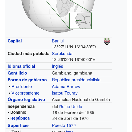
Banjul
Capital
13°27′11″N
16°34′39″O
Serekunda
Ciudad más poblada
13°26′00″N
16°40′00″E
Inglés
Idioma oficial
Gambiano, gambiana
Gentilicio
República presidencialista
Forma de gobierno
•
Presidente
Adama Barrow
•
Vicepresidente
Isatou Touray
Asamblea Nacional de Gambia
Órgano legislativo
independencia
del
Reino Unido
• Dominio
18 de febrero de 1965
•
República
24 de abril de 1970
Puesto 157.º
Superficie
• Total
10 689
km²