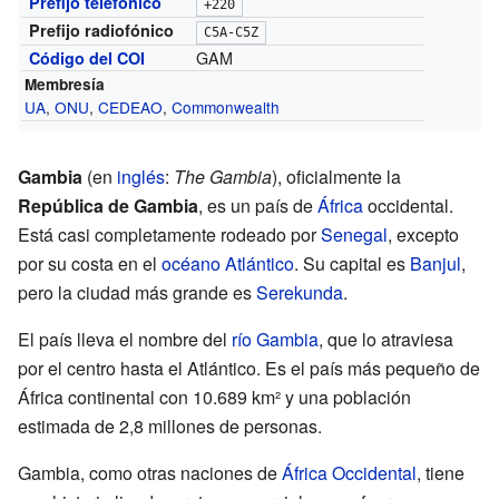
Prefijo telefónico
+220
Prefijo radiofónico
C5A-C5Z
GAM
Código del COI
Membresía
UA
,
ONU
,
CEDEAO
,
Commonwealth
Gambia
(en
inglés
:
The Gambia
), oficialmente la
República de Gambia
, es un país de
África
occidental.
Está casi completamente rodeado por
Senegal
, excepto
por su costa en el
océano Atlántico
. Su capital es
Banjul
,
pero la ciudad más grande es
Serekunda
.
El país lleva el nombre del
río Gambia
, que lo atraviesa
por el centro hasta el Atlántico. Es el país más pequeño de
África continental con 10.689 km² y una población
estimada de 2,8 millones de personas.
Gambia, como otras naciones de
África Occidental
, tiene