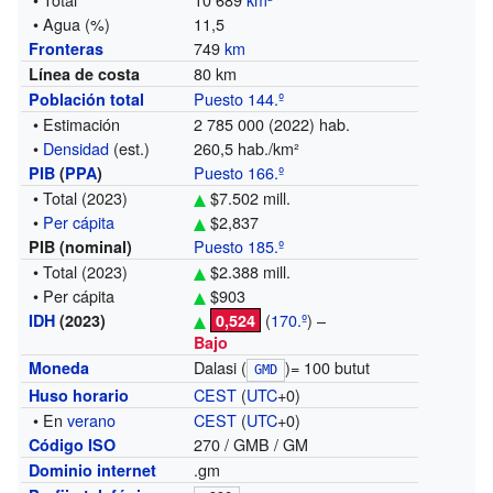
• Agua (%)
11,5
749
km
Fronteras
80 km
Línea de costa
Puesto 144.º
Población total
• Estimación
2 785 000 (2022) hab.
•
Densidad
(est.)
260,5 hab./km²
Puesto 166.º
PIB
(
PPA
)
• Total
(2023)
$7.502 mill.
•
Per cápita
$2,837
Puesto 185.º
PIB (nominal)
• Total
(2023)
$2.388 mill.
• Per cápita
$903
(
170.º
) –
IDH
(2023)
0,524
Bajo
Dalasi (
)= 100 butut
Moneda
GMD
CEST
(
UTC
+0)
Huso horario
• En
verano
CEST
(
UTC
+0)
270 / GMB / GM
Código ISO
.gm
Dominio internet