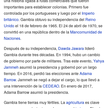
una historia ligada a rutas comerciales que fueron
importantes para establecer colonias. Primero fue
controlada por los portugueses y luego por el
Imperio
británico
. Gambia obtuvo su independencia del
Reino
Unido
el 18 de febrero de 1965. El 24 de abril de 1970, se
convirtió en una república dentro de la
Mancomunidad de
Naciones
.
Después de su independencia,
Dawda Jawara
lideró
Gambia durante tres décadas. En 1994, hubo un cambio
de gobierno por parte de militares. Tras este evento,
Yahya
Jammeh
asumió la presidencia y gobernó por un largo
tiempo. En 2016, perdió las elecciones ante
Adama
Barrow
. Jammeh se negó a dejar el cargo, lo que llevó a
una intervención de la
CEDEAO
. En enero de 2017,
Adama Barrow asumió la presidencia.
Gambia tiene tierras muy fértiles. La
agricultura
es clave