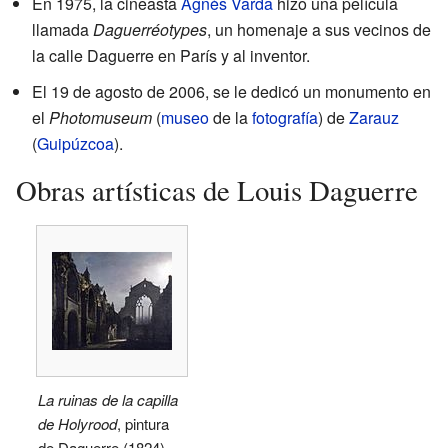
En 1975, la cineasta
Agnès Varda
hizo una película
llamada
Daguerréotypes
, un homenaje a sus vecinos de
la calle Daguerre en París y al inventor.
El 19 de agosto de 2006, se le dedicó un monumento en
el
Photomuseum
(
museo
de la
fotografía
) de
Zarauz
(
Guipúzcoa
).
Obras artísticas de Louis Daguerre
La ruinas de la capilla
de Holyrood
, pintura
de Daguerre (1824).