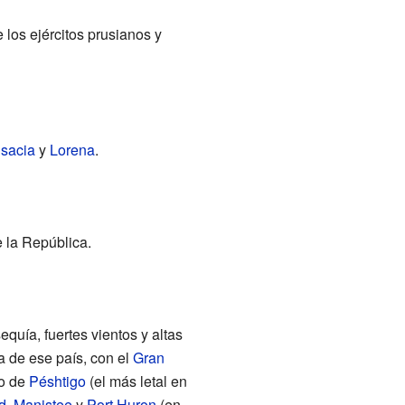
os ejércitos prusianos y
lsacia
y
Lorena
.
 la República.
quía, fuertes vientos y altas
a de ese país, con el
Gran
io de
Péshtigo
(el más letal en
d
,
Manistee
y
Port Huron
(en