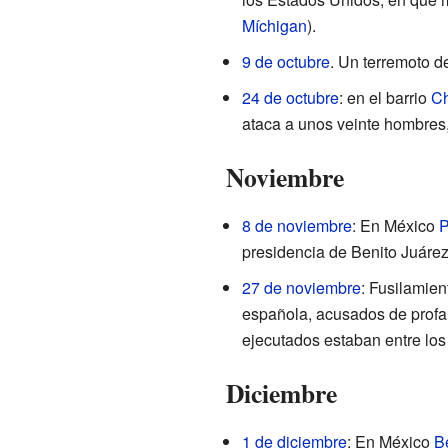
Míchigan
).
9 de octubre
. Un terremoto d
24 de octubre
: en el barrio
Ch
ataca a unos veinte hombres,
Noviembre
8 de noviembre
: En México
P
presidencia de Benito Juárez
27 de noviembre
: Fusilamie
española, acusados de profa
ejecutados estaban entre los
Diciembre
1 de diciembre
: En México
B