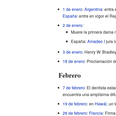
1 de enero
:
Argentina
: entra
España
: entra en vigor el Re
2 de enero
:
Muere la primera dama
España:
Amadeo I
jura 
3 de enero
: Henry W. Bradley
18 de enero
: Proclamación d
Febrero
7 de febrero
: El dentista es
encuentra una amplísima difu
19 de febrero
: en
Hawái
, un 
26 de febrero
:
Francia
: Firma