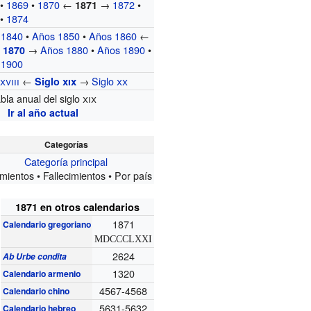
•
1869
•
1870
←
→
1872
•
1871
•
1874
 1840
•
Años 1850
•
Años 1860
←
→
Años 1880
•
Años 1890
•
 1870
 1900
o
xviii
←
→
Siglo
xx
Siglo
xix
bla anual del siglo
xix
Ir al año actual
Categorías
Categoría principal
mientos • Fallecimientos • Por país
1871 en otros calendarios
1871
Calendario gregoriano
MDCCCLXXI
2624
Ab Urbe condita
1320
Calendario armenio
4567-4568
Calendario chino
5631-5632
Calendario hebreo