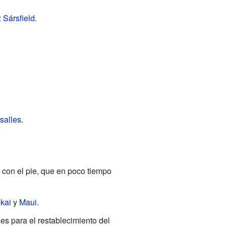
 Sársfield
.
salles
.
 con el pie, que en poco tiempo
kai
y
Maui
.
es para el restablecimiento del