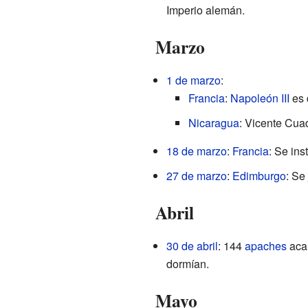
Imperio alemán.
Marzo
1 de marzo
:
Francia
:
Napoleón III
es 
Nicaragua
: Vicente Cua
18 de marzo
:
Francia
: Se ins
27 de marzo
:
Edimburgo
: Se
Abril
30 de abril
: 144
apaches
aca
dormían.
Mayo