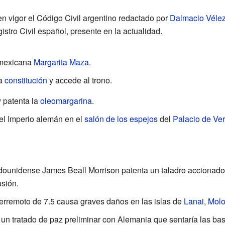
 en vigor el Código Civil argentino redactado por
Dalmacio Vélez
gistro Civil español, presente en la actualidad.
 mexicana
Margarita Maza
.
la
constitución
y accede al trono.
 patenta la
oleomargarina
.
el Imperio alemán en el
salón de los espejos
del
Palacio de Ver
tadounidense James Beall Morrison patenta un taladro accionado
sión.
terremoto de 7.5 causa graves daños en las islas de
Lanai
,
Molo
 un tratado de paz preliminar con Alemania que sentaría las bas