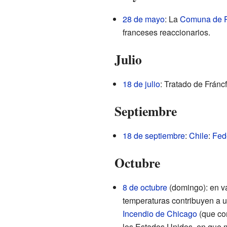
28 de mayo
: La
Comuna de P
franceses reaccionarios.
Julio
18 de julio
: Tratado de Fráncf
Septiembre
18 de septiembre
:
Chile
:
Fede
Octubre
8 de octubre
(domingo): en va
temperaturas contribuyen a un
Incendio de Chicago
(que com
los Estados Unidos, en que 