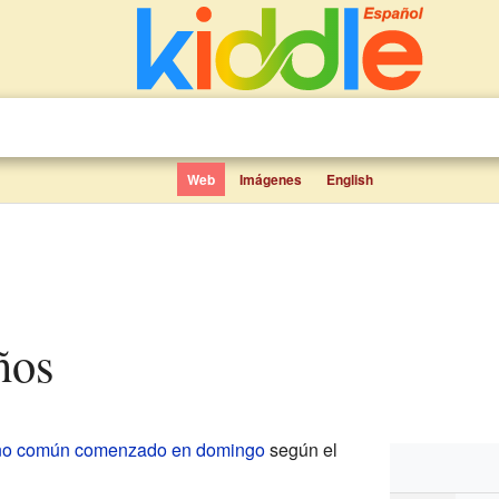
Web
Imágenes
English
ños
ño común comenzado en domingo
según el