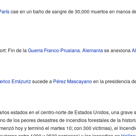
arís
cae en un baño de sangre de 30,000 muertos en manos de l
ort: Fin de la
Guerra Franco-Prusiana
.
Alemania
se anexiona
A
rico Errázuriz
sucede a
Pérez Mascayano
en la presidencia de
rios estados en el centro-norte de Estados Unidos, una grave se
o de los peores desastres de incendios forestales de la histori
enzó hoy y terminó el martes 10; con 300 víctimas), el Incend
murieron entre 1200 y 2500 personas) y los incendios en
Hollan