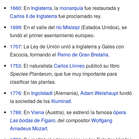
1660
: En
Inglaterra
, la
monarquía
fue restaurada y
Carlos II de Inglaterra
fue proclamado rey.
1699
: En el valle del
río Misisipi
(Estados Unidos), se
fundó el primer asentamiento europeo.
1707
: La Ley de Unión unió a Inglaterra y Gales con
Escocia, formando el
Reino de Gran Bretaña
.
1753
: El naturalista
Carlos Linneo
publicó su libro
Species Plantarum
, que fue muy importante para
clasificar las plantas.
1776
: En
Ingolstadt
(Alemania),
Adam Weishaupt
fundó
la sociedad de los
Illuminati
.
1786
: En
Viena
(Austria), se estrenó la famosa
ópera
Las bodas de Fígaro
, del compositor
Wolfgang
Amadeus Mozart
.