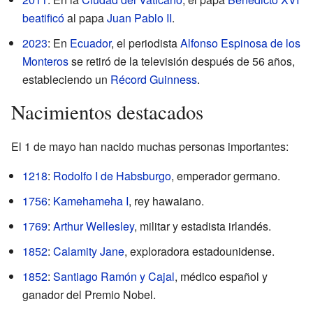
beatificó
al papa
Juan Pablo II
.
2023
: En
Ecuador
, el periodista
Alfonso Espinosa de los
Monteros
se retiró de la televisión después de 56 años,
estableciendo un
Récord Guinness
.
Nacimientos destacados
El 1 de mayo han nacido muchas personas importantes:
1218
:
Rodolfo I de Habsburgo
, emperador germano.
1756
:
Kamehameha I
, rey hawaiano.
1769
:
Arthur Wellesley
, militar y estadista irlandés.
1852
:
Calamity Jane
, exploradora estadounidense.
1852
:
Santiago Ramón y Cajal
, médico español y
ganador del Premio Nobel.