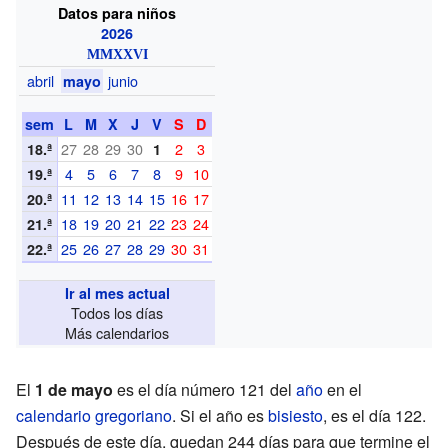
Datos para niños
2026
MMXXVI
abril
junio
mayo
sem
L
M
X
J
V
S
D
27
28
29
30
2
3
18.ª
1
4
5
6
7
8
9
10
19.ª
11
12
13
14
15
16
17
20.ª
18
19
20
21
22
23
24
21.ª
25
26
27
28
29
30
31
22.ª
Ir al mes actual
Todos los días
Más calendarios
El
1 de mayo
es el día número 121 del
año
en el
calendario gregoriano
. Si el año es
bisiesto
, es el día 122.
Después de este día, quedan 244 días para que termine el