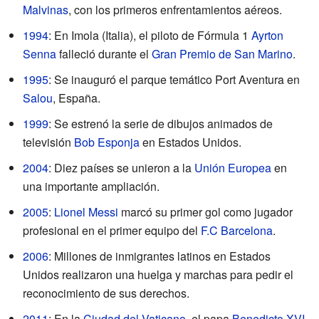
Malvinas
, con los primeros enfrentamientos aéreos.
1994
: En Imola (Italia), el piloto de Fórmula 1
Ayrton
Senna
falleció durante el
Gran Premio de San Marino
.
1995
: Se inauguró el parque temático Port Aventura en
Salou
, España.
1999
: Se estrenó la serie de dibujos animados de
televisión
Bob Esponja
en Estados Unidos.
2004
: Diez países se unieron a la
Unión Europea
en
una importante ampliación.
2005
:
Lionel Messi
marcó su primer gol como jugador
profesional en el primer equipo del
F.C Barcelona
.
2006
: Millones de inmigrantes latinos en Estados
Unidos realizaron una huelga y marchas para pedir el
reconocimiento de sus derechos.
2011
: En la
Ciudad del Vaticano
, el papa
Benedicto XVI