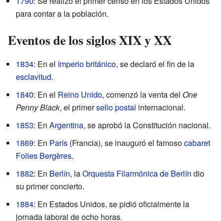
1790
: Se realizó el primer censo en los Estados Unidos
para contar a la población.
Eventos de los siglos XIX y XX
1834
: En el
Imperio británico
, se declaró el fin de la
esclavitud
.
1840
: En el
Reino Unido
, comenzó la venta del
One
Penny Black
, el primer
sello postal
internacional.
1853
: En
Argentina
, se aprobó la Constitución nacional.
1869
: En
París
(Francia), se inauguró el famoso
cabaret
Folies Bergères
.
1882
: En
Berlín
, la
Orquesta Filarmónica de Berlín
dio
su primer concierto.
1884
: En Estados Unidos, se pidió oficialmente la
jornada laboral de ocho horas.