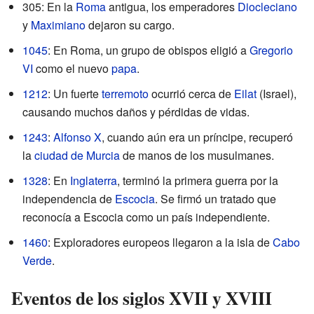
305: En la
Roma
antigua, los emperadores
Diocleciano
y
Maximiano
dejaron su cargo.
1045
: En Roma, un grupo de obispos eligió a
Gregorio
VI
como el nuevo
papa
.
1212
: Un fuerte
terremoto
ocurrió cerca de
Eilat
(Israel),
causando muchos daños y pérdidas de vidas.
1243
:
Alfonso X
, cuando aún era un príncipe, recuperó
la
ciudad de Murcia
de manos de los musulmanes.
1328
: En
Inglaterra
, terminó la primera guerra por la
independencia de
Escocia
. Se firmó un tratado que
reconocía a Escocia como un país independiente.
1460
: Exploradores europeos llegaron a la isla de
Cabo
Verde
.
Eventos de los siglos XVII y XVIII