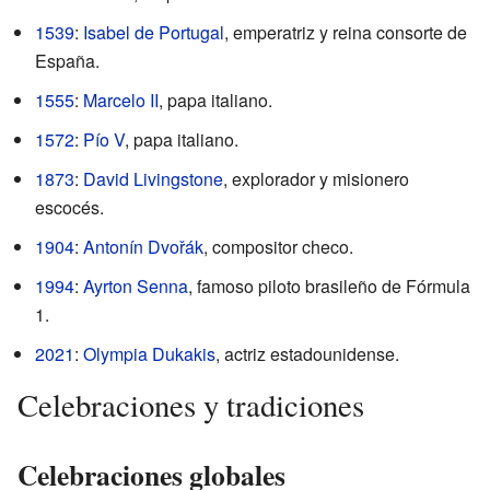
1539
:
Isabel de Portugal
, emperatriz y reina consorte de
España.
1555
:
Marcelo II
, papa italiano.
1572
:
Pío V
, papa italiano.
1873
:
David Livingstone
, explorador y misionero
escocés.
1904
:
Antonín Dvořák
, compositor checo.
1994
:
Ayrton Senna
, famoso piloto brasileño de Fórmula
1.
2021
:
Olympia Dukakis
, actriz estadounidense.
Celebraciones y tradiciones
Celebraciones globales