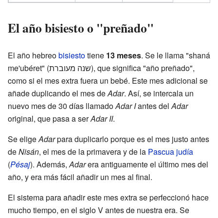
El año bisiesto o "preñado"
El año hebreo
bisiesto
tiene
13 meses
. Se le llama "shaná
me'ubéret" (שנה מעוברת), que significa "año preñado",
como si el mes extra fuera un bebé. Este mes adicional se
añade duplicando el mes de
Adar
. Así, se intercala un
nuevo mes de 30 días llamado
Adar I
antes del
Adar
original, que pasa a ser
Adar II
.
Se elige
Adar
para duplicarlo porque es el mes justo antes
de
Nisán
, el mes de la primavera y de la
Pascua judía
(
Pésaj
). Además,
Adar
era antiguamente el último mes del
año, y era más fácil añadir un mes al final.
El sistema para añadir este mes extra se perfeccionó hace
mucho tiempo, en el siglo V antes de nuestra era. Se