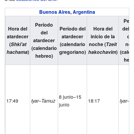
Buenos Aires
,
Argentina
Perí
Período
Hora del
Período del
Hora del
del i
del
atardecer
atardecer
inicio de la
de 
atardecer
(
Shki'at
(calendario
noche (
Tzeit
noc
(calendario
hachama
)
gregoriano)
hakochavim
)
(calen
hebreo)
hebr
8 junio–15
17:49
Iyar
–
Tamuz
18:17
Iyar
–
T
junio