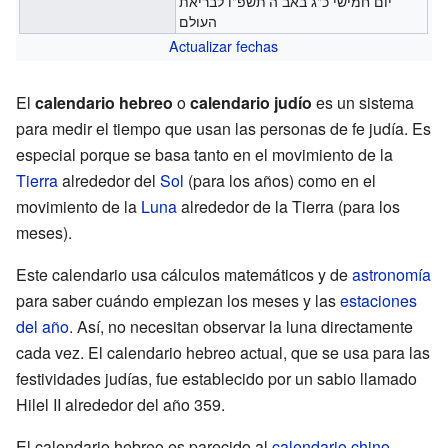
יום חמישי כ"ג באב ה'תשפ"ו לבריאת
העולם
Actualizar fechas
El
calendario hebreo
o
calendario judío
es un sistema
para medir el tiempo que usan las personas de fe judía. Es
especial porque se basa tanto en el movimiento de la
Tierra
alrededor del
Sol
(para los años) como en el
movimiento de la
Luna
alrededor de la Tierra (para los
meses).
Este calendario usa cálculos matemáticos y de
astronomía
para saber cuándo empiezan los meses y las
estaciones
del año
. Así, no necesitan observar la luna directamente
cada vez. El calendario hebreo actual, que se usa para las
festividades judías, fue establecido por un sabio llamado
Hilel II alrededor del año 359.
El calendario hebreo es parecido al
calendario chino