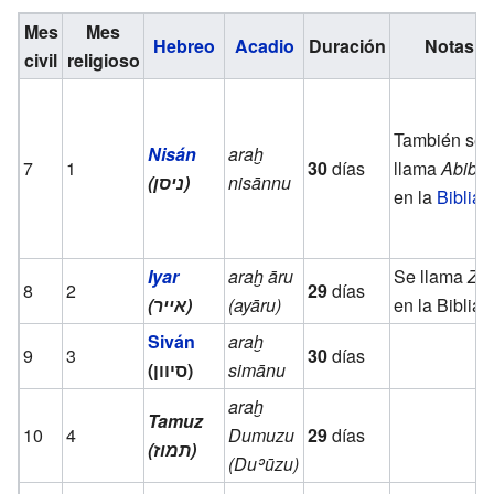
Mes
Mes
Hebreo
Acadio
Duración
Notas
civil
religioso
También se
Nisán
araḫ
7
1
30
días
llama
Abibe
(ניסן)
nisānnu
en la
Biblia
.
Iyar
araḫ āru
Se llama
Ziv
8
2
29
días
(אייר)
(ayāru)
en la Biblia.
Siván
araḫ
9
3
30
días
(סיוון)
simānu
araḫ
Tamuz
10
4
Dumuzu
29
días
(תמוז)
(Duʾūzu)