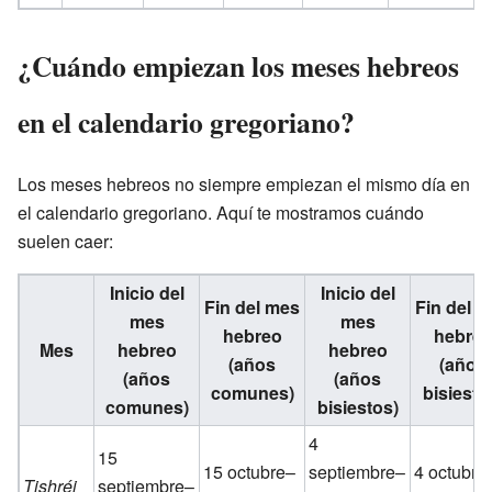
¿Cuándo empiezan los meses hebreos
en el calendario gregoriano?
Los meses hebreos no siempre empiezan el mismo día en
el calendario gregoriano. Aquí te mostramos cuándo
suelen caer:
Inicio del
Inicio del
Fin del mes
Fin del 
mes
mes
hebreo
hebre
Mes
hebreo
hebreo
(años
(años
(años
(años
comunes)
bisiesto
comunes)
bisiestos)
4
15
15 octubre–
septiembre–
4 octubre
Tishréi
septiembre–