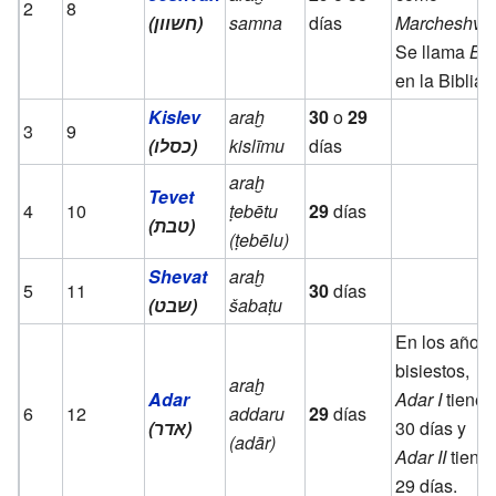
2
8
(חשוון)
samna
días
Marcheshva
Se llama
Bu
en la Biblia.
Kislev
araḫ
30
o
29
3
9
(כסלו)
kislīmu
días
araḫ
Tevet
4
10
ṭebētu
29
días
(טבת)
(ṭebēlu)
Shevat
araḫ
5
11
30
días
(שבט)
šabaṭu
En los años
bisiestos,
araḫ
Adar
Adar I
tiene
6
12
addaru
29
días
(אדר)
30 días y
(adār)
Adar II
tiene
29 días.