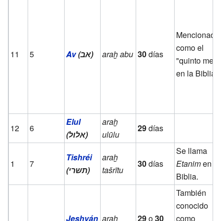
Mencionado
como el
11
5
Av
(אב)
araḫ abu
30
días
"quinto mes"
en la Biblia.
Elul
araḫ
12
6
29
días
(אלול)
ulūlu
Se llama
Tishréi
araḫ
1
7
30
días
Etanim
en la
(תשרי)
tašrītu
Biblia.
También
conocido
Jeshván
araḫ
29
o
30
como