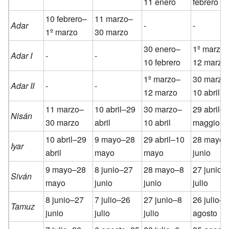
11 enero
febrero
10 febrero–
11 marzo–
Adar
-
-
1º marzo
30 marzo
30 enero–
1º marzo
Adar I
-
-
10 febrero
12 marzo
1º marzo–
30 marzo
Adar II
-
-
12 marzo
10 abril
11 marzo–
10 abril–29
30 marzo–
29 abril–
Nisán
30 marzo
abril
10 abril
maggio
10 abril–29
9 mayo–28
29 abril–10
28 mayo–
Iyar
abril
mayo
mayo
junio
9 mayo–28
8 junio–27
28 mayo–8
27 junio–
Siván
mayo
junio
junio
julio
8 junio–27
7 julio–26
27 junio–8
26 julio–6
Tamuz
junio
julio
julio
agosto