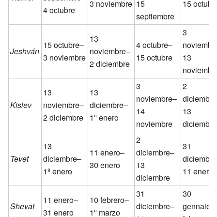
3 noviembre
15
15 octubr
4 octubre
septiembre
3
13
15 octubre–
4 octubre–
noviembr
Jeshván
noviembre–
3 noviembre
15 octubre
13
2 diciembre
noviembr
3
2
13
13
noviembre–
diciembr
Kislev
noviembre–
diciembre–
14
13
2 diciembre
1º enero
noviembre
diciembre
2
13
31
11 enero–
diciembre–
Tevet
diciembre–
diciembr
30 enero
13
1º enero
11 enero
diciembre
31
30
11 enero–
10 febrero–
Shevat
diciembre–
gennaio–
31 enero
1º marzo