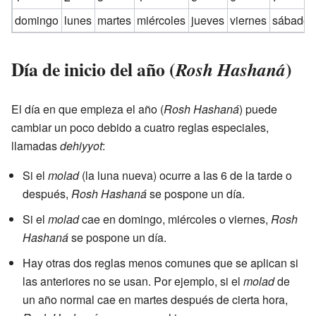
domingo
lunes
martes
miércoles
jueves
viernes
sábado
Día de inicio del año (
)
Rosh Hashaná
El día en que empieza el año (
Rosh Hashaná
) puede
cambiar un poco debido a cuatro reglas especiales,
llamadas
dehiyyot
:
Si el
molad
(la luna nueva) ocurre a las 6 de la tarde o
después,
Rosh Hashaná
se pospone un día.
Si el
molad
cae en domingo, miércoles o viernes,
Rosh
Hashaná
se pospone un día.
Hay otras dos reglas menos comunes que se aplican si
las anteriores no se usan. Por ejemplo, si el
molad
de
un año normal cae en martes después de cierta hora,