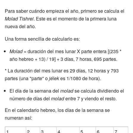
Para saber cuándo empieza el año, primero se calcula el
Molad Tishrei
. Este es el momento de la primera luna
nueva del año.
Una forma sencilla de calcularlo es:
Molad
= duración del mes lunar X parte entera [(235 *
año hebreo + 13) / 19] + 3 días, 7 horas, 695 partes.
* La duración del mes lunar es 29 días, 12 horas y 793
partes (una "parte" o
jélek
es 1/1080 de hora).
El día de la semana del
molad
se calcula dividiendo el
número de días del
molad
entre 7 y viendo el resto.
En el calendario hebreo, los días de la semana se
numeran así:
1
2
3
4
5
6
7