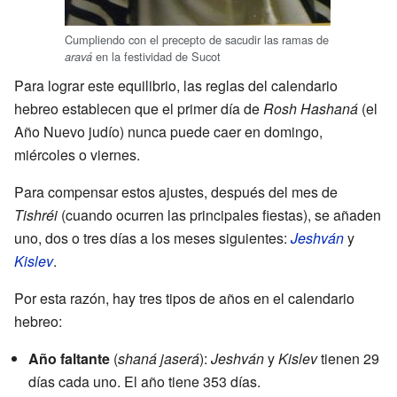
Cumpliendo con el precepto de sacudir las ramas de
en la festividad de Sucot
aravá
Para lograr este equilibrio, las reglas del calendario
hebreo establecen que el primer día de
Rosh Hashaná
(el
Año Nuevo judío) nunca puede caer en domingo,
miércoles o viernes.
Para compensar estos ajustes, después del mes de
Tishréi
(cuando ocurren las principales fiestas), se añaden
uno, dos o tres días a los meses siguientes:
Jeshván
y
Kislev
.
Por esta razón, hay tres tipos de años en el calendario
hebreo:
Año faltante
(
shaná jaserá
):
Jeshván
y
Kislev
tienen 29
días cada uno. El año tiene 353 días.