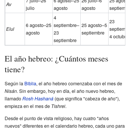
7 julio–26
6 agosto–25
26 julio–6
25 agost
Av
julio
agosto
agosto
septiemb
4
23
6 agosto–25
septiembre–
25 agosto–5
Elul
septiemb
agosto
23
septiembre
4 octubre
septiembre
El año hebreo: ¿Cuántos meses
tiene?
Según la
Biblia
, el año hebreo comenzaba con el mes de
Nisán
. Sin embargo, hoy en día, el año nuevo hebreo,
llamado
Rosh Hashaná
(que significa "cabeza de año"),
empieza en el mes de
Tishrei
.
Desde el punto de vista religioso, hay cuatro "años
nuevos" diferentes en el calendario hebreo, cada uno para