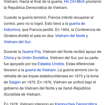
Vietnam. Hacia el final de la guerra,
Hồ Chí Minh
proclamó
la República Democrática de Vietnam.
Cuando la guerra terminó, Francia intentó recuperar el
control, pero no lo logró. Esto llevó a la
guerra de
Indochina
, que Francia perdió. En 1954, la Conferencia de
Ginebra dividió el país en dos:
Vietnam del Norte
y
Vietnam del Sur
.
Durante la
Guerra Fría
, Vietnam del Norte recibió apoyo de
China
y la
Unión Soviética
. Vietnam del Sur, por su parte,
fue apoyado por los
Estados Unidos
. Estas diferencias
llevaron a la
guerra de Vietnam
. La guerra terminó con la
retirada de las tropas estadounidenses en 1973 y la toma
de
Saigón
en 1975. En 1976, Vietnam se unificó bajo el
gobierno de Vietnam del Norte y se llamó
República
Socialista de Vietnam
.
En 1978, Vietnam intervino en
Kampuchea Democrática