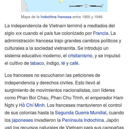
Mapa de la
Indochina francesa
entre 1900 y 1946.
La independencia de Vietnam terminó a mediados del
siglo
xix
cuando el país fue colonizado por
Francia
. La
administración francesa trajo grandes cambios políticos y
culturales a la sociedad vietnamita. Se introdujo un
sistema educativo moderno, el
cristianismo
, y se impulsó
el cultivo de
tabaco
, índigo,
té
y
café
.
Los franceses no escucharon las peticiones de
independencia y derechos civiles. Esto llevó al
surgimiento de movimientos nacionalistas, con líderes
como Phan Boi Chau, Phan Chu Trinh, el emperador Ham
Nghi y
Hồ Chí Minh
. Los franceses mantuvieron el control
de sus colonias hasta la
Segunda Guerra Mundial
, cuando
los
japoneses
invadieron la
Península Indochina
. Japón
usó los recursos naturales de Vietnam para sus campañas