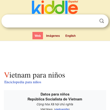
Web
Imágenes
English
Vietnam para niños
Enciclopedia para niños
Datos para niños
República Socialista de Vietnam
Cộng hòa Xã hội chủ nghĩa
Việt Nam
(
vietnamita
)