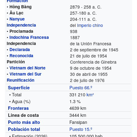
Formación
• Hồng Bàng
2879 - 258 a. C.
• Âu Lạc
257-180 a. C.
•
Nanyue
204-111 a. C.
Independencia
del
Imperio chino
• Proclamada
938
•
Indochina Francesa
1887
Independencia
de la Unión Francesa
•
Declarada
2 de septiembre de 1945
•
Reconocida
21 de julio de 1954
Partición
Conferencia de Ginebra
•
Vietnam del Norte
9 de octubre de 1954
•
Vietnam del Sur
30 de abril de 1955
Reunificación
2 de julio de 1976
Puesto 66.º
Superficie
• Total
331 210
km²
• Agua (%)
1.3 %
4639 km
Fronteras
3444 km
Línea de costa
Fansipan
Punto más alto
Puesto 15.º
Población total
• Estimación (2026)
105 500 000 hab.