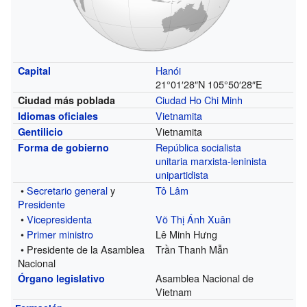
Hanói
Capital
21°01′28″N
105°50′28″E
Ciudad Ho Chi Minh
Ciudad más poblada
Vietnamita
Idiomas oficiales
Vietnamita
Gentilicio
República
socialista
Forma de gobierno
unitaria
marxista-leninista
unipartidista
•
Secretario general
y
Tô Lâm
Presidente
•
Vicepresidenta
Võ Thị Ánh Xuân
•
Primer ministro
Lê Minh Hưng
• Presidente de la Asamblea
Trần Thanh Mẫn
Nacional
Asamblea Nacional de
Órgano legislativo
Vietnam