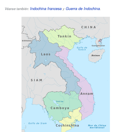
Indochina francesa
Guerra de Indochina
.
Véanse también:
y