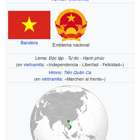
Bandera
Emblema nacional
Lema:
Ðộc lập - Tự do - Hạnh phúc
(en
vietnamita
: «Independencia - Libertad - Felicidad»)
Himno
:
Tiến Quân Ca
(en
vietnamita
: «Marchen al frente»)