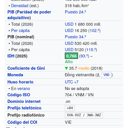
•
Densidad
(est.)
318 hab./km²
Puesto 24.º
PIB
(
Paridad de poder
adquisitivo
)
• Total
(2026)
USD
1 680 000 mill.
•
Per cápita
USD
16 250 (
102.º
)
Puesto 34.º
PIB (nominal)
• Total
(2026)
USD
530 420 mill.
• Per cápita
USD
5120 (
115.º
)
(
93.º
) –
IDH
(2025)
0,766
Alto
35.7
medio
(2018)
Coeficiente de Gini
Đồng vietnamita (₫,
)
Moneda
VND
UTC +7
Huso horario
• En
verano
No se adopta
704 / VNM / VN
Código ISO
.vn
Dominio internet
Prefijo telefónico
+84
Prefijo radiofónico
XVA-XVZ / 3WA-3WZ
VIE
Código del COI