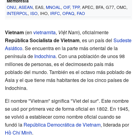
Membresía
ONU
,
ASEAN
, EAS,
MNOAL
,
OIF
,
TPP
, APEC, BFA, G77, OMC,
INTERPOL
,
ISO
, IHO,
IRFC
,
OPAQ
,
FAO
Vietnam
(en
vietnamita
,
Việt Nam
), oficialmente
República Socialista de Vietnam
, es un país del
Sudeste
Asiático
. Se encuentra en la parte más oriental de la
península de
Indochina
. Con una población de unos 98
millones de personas, es el decimosexto país más
poblado del mundo. También es el octavo más poblado de
Asia y el que tiene más habitantes de los cinco países de
Indochina.
El nombre "Vietnam" significa "Viet del sur". Este nombre
se usó por primera vez de forma oficial en 1802. En 1945,
se volvió a establecer como nombre oficial cuando se
fundó la
República Democrática de Vietnam
, liderada por
Hồ Chí Minh
.