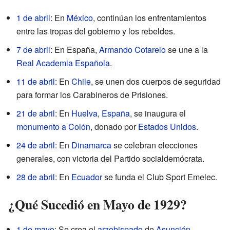
1 de abril
: En
México
, continúan los enfrentamientos
entre las tropas del gobierno y los rebeldes.
7 de abril
: En España,
Armando Cotarelo
se une a la
Real Academia Española
.
11 de abril
: En
Chile
, se unen dos cuerpos de seguridad
para formar los Carabineros de Prisiones.
21 de abril
: En
Huelva
,
España
, se inaugura el
monumento a Colón
, donado por
Estados Unidos
.
24 de abril
: En
Dinamarca
se celebran elecciones
generales, con victoria del Partido socialdemócrata.
28 de abril
: En
Ecuador
se funda el Club Sport Emelec.
¿Qué Sucedió en Mayo de 1929?
1 de mayo
: Se crea el
arzobispado
de
Asunción
.