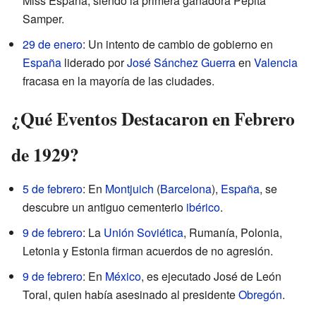
Miss España, siendo la primera ganadora Pepita
Samper.
29 de enero
: Un intento de cambio de gobierno en
España
liderado por
José Sánchez Guerra
en
Valencia
fracasa en la mayoría de las ciudades.
¿Qué Eventos Destacaron en Febrero
de 1929?
5 de febrero
: En
Montjuich
(
Barcelona
),
España
, se
descubre un antiguo cementerio
ibérico
.
9 de febrero
: La
Unión Soviética
, Rumanía, Polonia,
Letonia y Estonia firman acuerdos de no agresión.
9 de febrero
: En
México
, es ejecutado José de León
Toral, quien había asesinado al presidente
Obregón
.