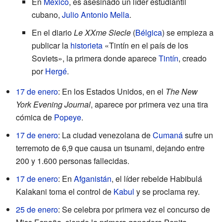
En
México
, es asesinado un líder estudiantil
cubano,
Julio Antonio Mella
.
En el diario
Le XXme Siecle
(
Bélgica
) se empieza a
publicar la
historieta
«Tintín en el país de los
Soviets», la primera donde aparece
Tintín
, creado
por
Hergé
.
17 de enero
: En los Estados Unidos, en el
The New
York Evening Journal
, aparece por primera vez una tira
cómica de
Popeye
.
17 de enero
: La ciudad venezolana de
Cumaná
sufre un
terremoto de 6,9 que causa un tsunami, dejando entre
200 y 1.600 personas fallecidas.
17 de enero
: En
Afganistán
, el líder rebelde Habibulá
Kalakani toma el control de
Kabul
y se proclama rey.
25 de enero
: Se celebra por primera vez el concurso de