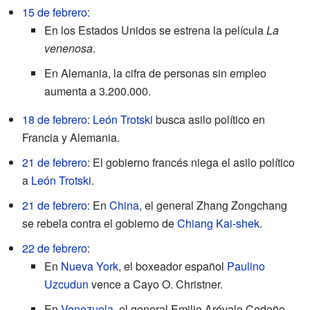
15 de febrero
:
En los Estados Unidos se estrena la película
La
venenosa
.
En Alemania, la cifra de personas sin empleo
aumenta a 3.200.000.
18 de febrero
:
León Trotski
busca asilo político en
Francia y Alemania.
21 de febrero
: El gobierno francés niega el asilo político
a
León Trotski
.
21 de febrero
: En
China
, el general Zhang Zongchang
se rebela contra el gobierno de
Chiang Kai-shek
.
22 de febrero
:
En
Nueva York
, el boxeador español
Paulino
Uzcudun
vence a Cayo O. Christner.
En
Venezuela
, el general Emilio Arévalo Cedeño