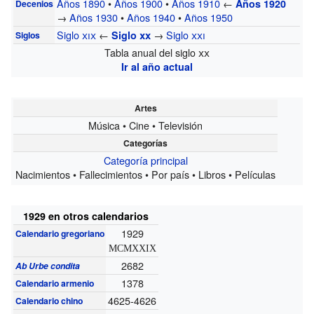
Años 1890
•
Años 1900
•
Años 1910
←
Años 1920
Decenios
→
Años 1930
•
Años 1940
•
Años 1950
Siglo
xix
←
→
Siglo
xxi
Siglo
xx
Siglos
Tabla anual del siglo
xx
Ir al año actual
Artes
Música • Cine • Televisión
Categorías
Categoría principal
Nacimientos • Fallecimientos • Por país • Libros • Películas
1929 en otros calendarios
1929
Calendario gregoriano
MCMXXIX
2682
Ab Urbe condita
1378
Calendario armenio
4625-4626
Calendario chino