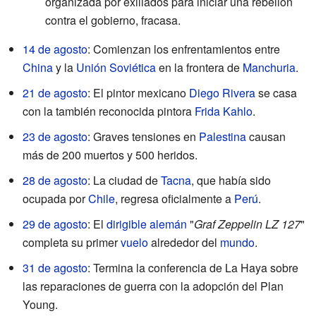
organizada por exiliados para iniciar una rebelión
contra el gobierno, fracasa.
14 de agosto
: Comienzan los enfrentamientos entre
China
y la
Unión Soviética
en la frontera de
Manchuria
.
21 de agosto
: El pintor mexicano
Diego Rivera
se casa
con la también reconocida pintora
Frida Kahlo
.
23 de agosto
: Graves tensiones en
Palestina
causan
más de 200 muertos y 500 heridos.
28 de agosto
: La ciudad de
Tacna
, que había sido
ocupada por
Chile
, regresa oficialmente a
Perú
.
29 de agosto
: El
dirigible
alemán
"
Graf Zeppelin LZ 127
"
completa su primer
vuelo
alrededor del
mundo
.
31 de agosto
: Termina la conferencia de La Haya sobre
las reparaciones de guerra con la adopción del Plan
Young.