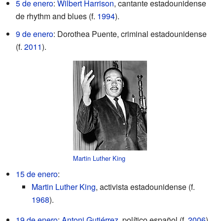
5 de enero
:
Wilbert Harrison
, cantante estadounidense
de rhythm and blues (f.
1994
).
9 de enero
: Dorothea Puente, criminal estadounidense
(f.
2011
).
Martin Luther King
15 de enero
:
Martin Luther King
, activista estadounidense (f.
1968
).
19 de enero
:
Antoni Gutiérrez
, político español (f.
2006
).