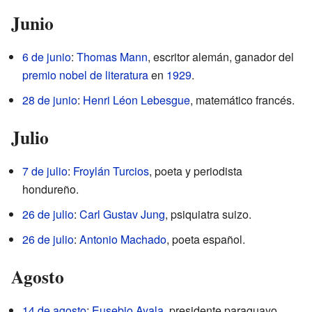
Junio
6 de junio
:
Thomas Mann
, escritor alemán, ganador del
premio nobel de literatura
en
1929
.
28 de junio
:
Henri Léon Lebesgue
, matemático francés.
Julio
7 de julio
:
Froylán Turcios
, poeta y periodista
hondureño.
26 de julio
:
Carl Gustav Jung
, psiquiatra suizo.
26 de julio
:
Antonio Machado
, poeta español.
Agosto
14 de agosto
:
Eusebio Ayala
, presidente paraguayo.