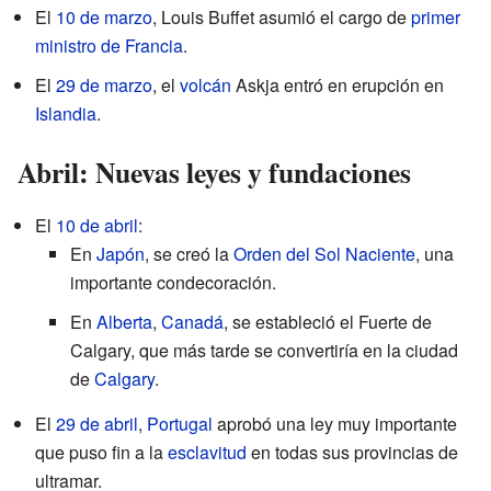
El
10 de marzo
, Louis Buffet asumió el cargo de
primer
ministro de Francia
.
El
29 de marzo
, el
volcán
Askja entró en erupción en
Islandia
.
Abril: Nuevas leyes y fundaciones
El
10 de abril
:
En
Japón
, se creó la
Orden del Sol Naciente
, una
importante condecoración.
En
Alberta
,
Canadá
, se estableció el Fuerte de
Calgary, que más tarde se convertiría en la ciudad
de
Calgary
.
El
29 de abril
,
Portugal
aprobó una ley muy importante
que puso fin a la
esclavitud
en todas sus provincias de
ultramar.