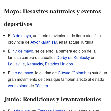
Mayo: Desastres naturales y eventos
deportivos
El
3 de mayo
, un fuerte movimiento de tierra afectó la
provincia de
Afyonkarahisar
, en la actual Turquía.
El
17 de mayo
, se celebró la primera edición de la
famosa carrera de caballos
Derby de Kentucky
en
Louisville
,
Kentucky
,
Estados Unidos
.
El
18 de mayo
, la ciudad de
Cúcuta
(
Colombia
) sufrió un
gran movimiento de tierra que también afectó al estado
venezolano
de
Táchira
.
Junio: Rendiciones y levantamientos
El
2 de junio
, en
Estados Unidos
, los kwahadis, que