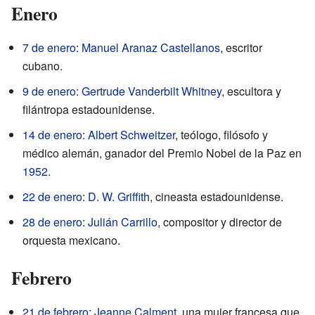
Enero
7 de enero
:
Manuel Aranaz Castellanos
, escritor
cubano.
9 de enero
:
Gertrude Vanderbilt Whitney
, escultora y
filántropa estadounidense.
14 de enero
:
Albert Schweitzer
, teólogo, filósofo y
médico alemán, ganador del Premio Nobel de la Paz en
1952
.
22 de enero
:
D. W. Griffith
, cineasta estadounidense.
28 de enero
:
Julián Carrillo
, compositor y director de
orquesta mexicano.
Febrero
21 de febrero
:
Jeanne Calment
, una mujer francesa que