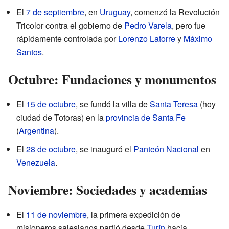
El
7 de septiembre
, en
Uruguay
, comenzó la Revolución
Tricolor contra el gobierno de
Pedro Varela
, pero fue
rápidamente controlada por
Lorenzo Latorre
y
Máximo
Santos
.
Octubre: Fundaciones y monumentos
El
15 de octubre
, se fundó la villa de
Santa Teresa
(hoy
ciudad de Totoras) en la
provincia de Santa Fe
(
Argentina
).
El
28 de octubre
, se inauguró el
Panteón Nacional
en
Venezuela
.
Noviembre: Sociedades y academias
El
11 de noviembre
, la primera expedición de
misioneros salesianos partió desde
Turín
hacia