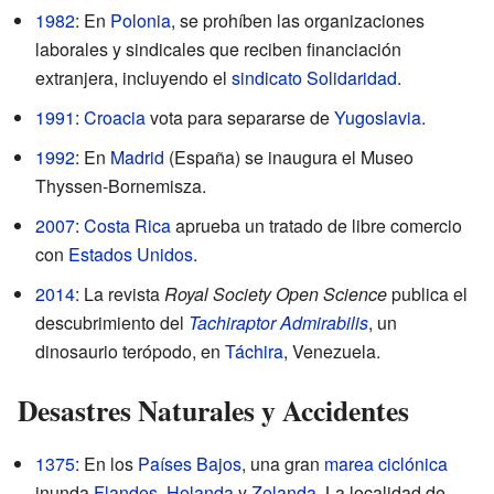
1982
: En
Polonia
, se prohíben las organizaciones
laborales y sindicales que reciben financiación
extranjera, incluyendo el
sindicato Solidaridad
.
1991
:
Croacia
vota para separarse de
Yugoslavia
.
1992
: En
Madrid
(España) se inaugura el Museo
Thyssen-Bornemisza.
2007
:
Costa Rica
aprueba un tratado de libre comercio
con
Estados Unidos
.
2014
: La revista
Royal Society Open Science
publica el
descubrimiento del
Tachiraptor Admirabilis
, un
dinosaurio terópodo, en
Táchira
, Venezuela.
Desastres Naturales y Accidentes
1375
: En los
Países Bajos
, una gran
marea ciclónica
inunda
Flandes
,
Holanda
y
Zelanda
. La localidad de