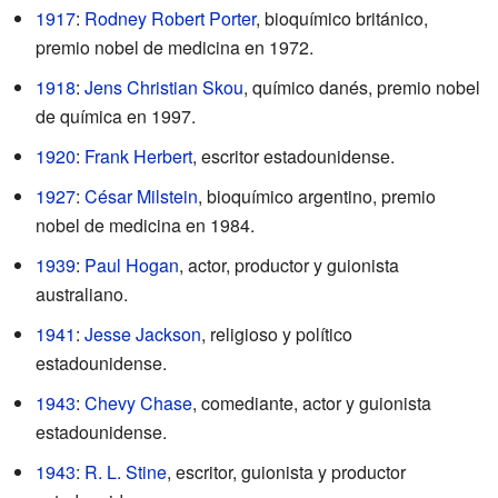
1917
:
Rodney Robert Porter
, bioquímico británico,
premio nobel de medicina en 1972.
1918
:
Jens Christian Skou
, químico danés, premio nobel
de química en 1997.
1920
:
Frank Herbert
, escritor estadounidense.
1927
:
César Milstein
, bioquímico argentino, premio
nobel de medicina en 1984.
1939
:
Paul Hogan
, actor, productor y guionista
australiano.
1941
:
Jesse Jackson
, religioso y político
estadounidense.
1943
:
Chevy Chase
, comediante, actor y guionista
estadounidense.
1943
:
R. L. Stine
, escritor, guionista y productor