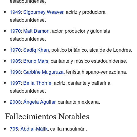
estadounidense.
1949
:
Sigourney Weaver
, actriz y productora
estadounidense.
1970
:
Matt Damon
, actor, productor y guionista
estadounidense.
1970
:
Sadiq Khan
, político británico, alcalde de Londres.
1985
:
Bruno Mars
, cantante y músico estadounidense.
1993
:
Garbiñe Muguruza
, tenista hispano-venezolana.
1997
:
Bella Thorne
, actriz, cantante y bailarina
estadounidense.
2003
:
Ángela Aguilar
, cantante mexicana.
Fallecimientos Notables
705
:
Abd al-Málik
, califa musulmán.