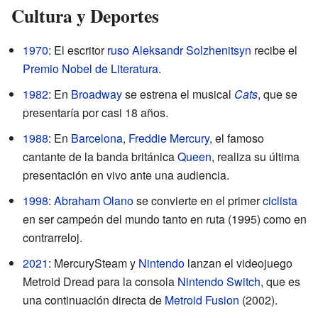
Cultura y Deportes
1970
: El escritor
ruso
Aleksandr Solzhenitsyn
recibe el
Premio Nobel de Literatura
.
1982
: En
Broadway
se estrena el musical
Cats
, que se
presentaría por casi 18 años.
1988
: En
Barcelona
,
Freddie Mercury
, el famoso
cantante de la banda británica
Queen
, realiza su última
presentación en vivo ante una audiencia.
1998
:
Abraham Olano
se convierte en el primer
ciclista
en ser campeón del mundo tanto en ruta (1995) como en
contrarreloj.
2021
: MercurySteam y
Nintendo
lanzan el videojuego
Metroid Dread para la consola
Nintendo Switch
, que es
una continuación directa de
Metroid Fusion
(2002).