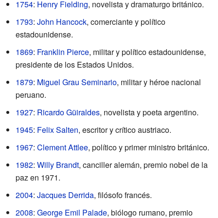
1754
:
Henry Fielding
, novelista y dramaturgo británico.
1793
:
John Hancock
, comerciante y político
estadounidense.
1869
:
Franklin Pierce
, militar y político estadounidense,
presidente de los Estados Unidos.
1879
:
Miguel Grau Seminario
, militar y héroe nacional
peruano.
1927
:
Ricardo Güiraldes
, novelista y poeta argentino.
1945
:
Felix Salten
, escritor y crítico austriaco.
1967
:
Clement Attlee
, político y primer ministro británico.
1982
:
Willy Brandt
, canciller alemán, premio nobel de la
paz en 1971.
2004
:
Jacques Derrida
, filósofo francés.
2008
:
George Emil Palade
, biólogo rumano, premio