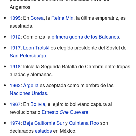
Angamos.
1895
: En
Corea
, la
Reina Min
, la última emperatriz, es
asesinada.
1912
: Comienza la
primera guerra de los Balcanes
.
1917
:
León Trotski
es elegido presidente del Sóviet de
San Petersburgo
.
1918
: Inicia la Segunda Batalla de Cambrai entre tropas
aliadas y alemanas.
1962
:
Argelia
es aceptada como miembro de las
Naciones Unidas
.
1967
: En
Bolivia
, el ejército boliviano captura al
revolucionario
Ernesto
Che
Guevara
.
1974
:
Baja California Sur
y
Quintana Roo
son
declarados
estados
en México.