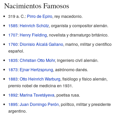
Nacimientos Famosos
319 a. C.:
Pirro de Epiro
, rey macedonio.
1585
:
Heinrich Schütz
, organista y compositor alemán.
1707
:
Henry Fielding
, novelista y dramaturgo británico.
1760
:
Dionisio Alcalá Galiano
, marino, militar y científico
español.
1835
:
Christian Otto Mohr
, ingeniero civil alemán.
1873
:
Ejnar Hertzsprung
, astrónomo danés.
1883
:
Otto Heinrich Warburg
, fisiólogo y físico alemán,
premio nobel de medicina en 1931.
1892
:
Marina Tsvetáyeva
, poetisa rusa.
1895
:
Juan Domingo Perón
, político, militar y presidente
argentino.