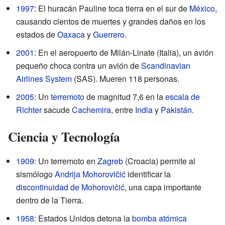
1997
: El huracán Pauline toca tierra en el sur de
México
,
causando cientos de muertes y grandes daños en los
estados de
Oaxaca
y
Guerrero
.
2001
: En el aeropuerto de Milán-Linate (Italia), un avión
pequeño choca contra un avión de
Scandinavian
Airlines System
(SAS). Mueren 118 personas.
2005
: Un
terremoto
de magnitud 7,6 en la
escala de
Richter
sacude
Cachemira
, entre
India
y
Pakistán
.
Ciencia y Tecnología
1909
: Un terremoto en
Zagreb
(Croacia) permite al
sismólogo
Andrija Mohorovičić
identificar la
discontinuidad de Mohorovičić
, una capa importante
dentro de la Tierra.
1958
: Estados Unidos detona la
bomba atómica