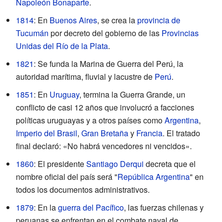
Napoleón Bonaparte
.
1814
: En
Buenos Aires
, se crea la
provincia de
Tucumán
por decreto del gobierno de las
Provincias
Unidas del Río de la Plata
.
1821
: Se funda la Marina de Guerra del Perú, la
autoridad marítima, fluvial y lacustre de
Perú
.
1851
: En
Uruguay
, termina la Guerra Grande, un
conflicto de casi 12 años que involucró a facciones
políticas uruguayas y a otros países como
Argentina
,
Imperio del Brasil
,
Gran Bretaña
y
Francia
. El tratado
final declaró: «No habrá vencedores ni vencidos».
1860
: El presidente
Santiago Derqui
decreta que el
nombre oficial del país será "
República Argentina
" en
todos los documentos administrativos.
1879
: En la
guerra del Pacífico
, las fuerzas chilenas y
peruanas se enfrentan en el combate naval de