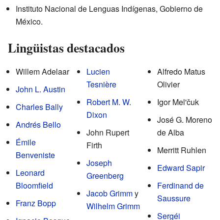
Instituto Nacional de Lenguas Indígenas, Gobierno de
México.
Lingüistas destacados
Willem Adelaar
Lucien
Alfredo Matus
Tesnière
Olivier
John L. Austin
Robert M. W.
Igor Mel'čuk
Charles Bally
Dixon
José G. Moreno
Andrés Bello
John Rupert
de Alba
Émile
Firth
Merritt Ruhlen
Benveniste
Joseph
Edward Sapir
Leonard
Greenberg
Bloomfield
Ferdinand de
Jacob Grimm
y
Saussure
Franz Bopp
Wilhelm Grimm
Sergéi