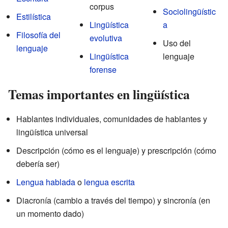
corpus
Sociolingüístic
Estilística
Lingüística
a
Filosofía del
evolutiva
Uso del
lenguaje
Lingüística
lenguaje
forense
Temas importantes en lingüística
Hablantes individuales, comunidades de hablantes y
lingüística universal
Descripción (cómo es el lenguaje) y prescripción (cómo
debería ser)
Lengua hablada
o
lengua escrita
Diacronía (cambio a través del tiempo) y sincronía (en
un momento dado)