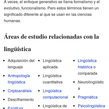
A veces, el enfoque generativo se llama formalismo y el
evolutivo, funcionalismo. Pero estos términos tienen un
significado diferente al que se usan en las ciencias
humanas.
Áreas de estudio relacionadas con la
lingüística
Adquisición del
Lingüística
Lingüística
lenguaje
aplicada
histórica
o
comparada
Antropología
Lingüística
lingüística
cuantitativa
Neurolingüístic
a
Criptoanálisis
Lingüística
computacional
Pragmática
Desciframiento
Lingüística de
Psicolingüística
Escritura