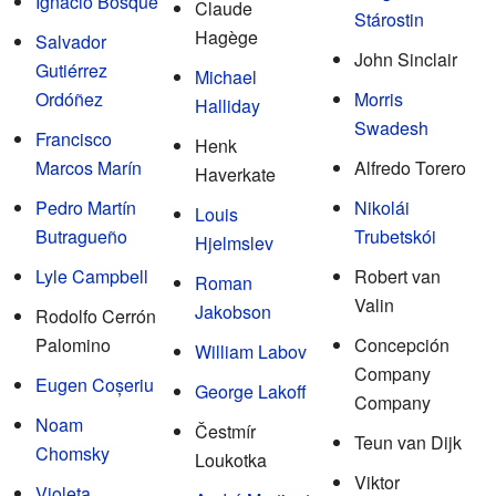
Ignacio Bosque
Claude
Stárostin
Hagège
Salvador
John Sinclair
Gutiérrez
Michael
Ordóñez
Morris
Halliday
Swadesh
Francisco
Henk
Marcos Marín
Alfredo Torero
Haverkate
Pedro Martín
Nikolái
Louis
Butragueño
Trubetskói
Hjelmslev
Lyle Campbell
Robert van
Roman
Valin
Jakobson
Rodolfo Cerrón
Palomino
Concepción
William Labov
Company
Eugen Coșeriu
George Lakoff
Company
Noam
Čestmír
Teun van Dijk
Chomsky
Loukotka
Viktor
Violeta