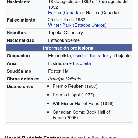
16 de agosto de 1892 o 18 de agosto de
Nacimiento
1892
Halifax
(
Canadá
) o Halifax (Canadá)
25 de julio de 1982
Fallecimiento
Winter Park
(
Estados Unidos
)
Topeka Cemetery
Sepultura
Estadounidense
Nacionalidad
Información profesional
Historietista,
escritor
,
ilustrador
y dibujante
Ocupación
Ilustración e
historieta
Área
Foster, Hal
Seudónimo
Obras notables
Príncipe Valiente
Premio Reuben
(1957)
Distinciones
Premio Inkpot
(1977)
Will Eisner Hall of Fame
(1996)
Canadian Comic Book Hall of
Fame
(2005)
Harold Rudolph Foster
(nacido en
Halifax
,
Nueva