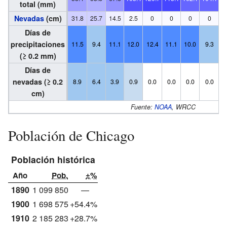
total (mm)
Nevadas
(cm)
31.8
25.7
14.5
2.5
0
0
0
0
Días de
precipitaciones
11.5
9.4
11.1
12.0
12.4
11.1
10.0
9.3
(≥ 0.2 mm)
Días de
nevadas (≥ 0.2
8.9
6.4
3.9
0.9
0.0
0.0
0.0
0.0
cm)
Fuente:
NOAA
, WRCC
Población de Chicago
Población histórica
Año
Pob.
±%
1890
1 099 850
—
1900
1 698 575
+54.4%
1910
2 185 283
+28.7%