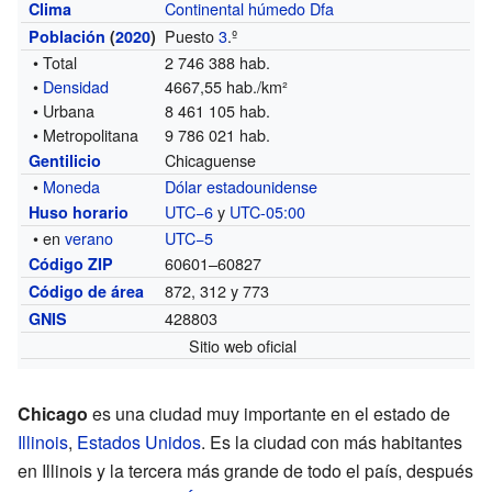
Continental húmedo Dfa
Clima
Puesto
3
.º
Población
(
2020
)
• Total
2 746 388 hab.
•
Densidad
4667,55 hab./km²
• Urbana
8 461 105 hab.
• Metropolitana
9 786 021 hab.
Chicaguense
Gentilicio
•
Moneda
Dólar estadounidense
UTC−6
y
UTC-05:00
Huso horario
• en
verano
UTC−5
60601–60827
Código ZIP
872, 312 y 773
Código de área
428803
GNIS
Sitio web oficial
Chicago
es una ciudad muy importante en el estado de
Illinois
,
Estados Unidos
. Es la ciudad con más habitantes
en Illinois y la tercera más grande de todo el país, después