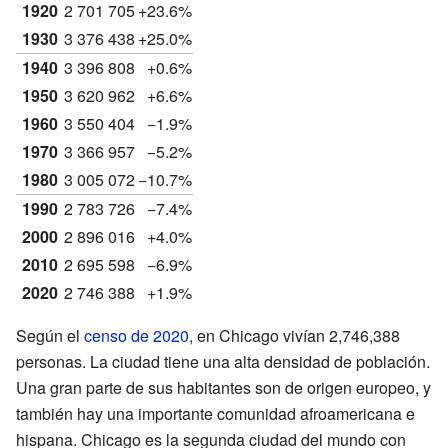
1920
2 701 705
+23.6%
1930
3 376 438
+25.0%
1940
3 396 808
+0.6%
1950
3 620 962
+6.6%
1960
3 550 404
−1.9%
1970
3 366 957
−5.2%
1980
3 005 072
−10.7%
1990
2 783 726
−7.4%
2000
2 896 016
+4.0%
2010
2 695 598
−6.9%
2020
2 746 388
+1.9%
Según el
censo de 2020
, en Chicago vivían 2,746,388
personas. La ciudad tiene una alta densidad de población.
Una gran parte de sus habitantes son de origen europeo, y
también hay una importante comunidad afroamericana e
hispana. Chicago es la segunda ciudad del mundo con