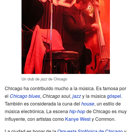
Un club de
de Chicago
jazz
Chicago ha contribuido mucho a la música. Es famosa por
el
Chicago blues
,
Chicago soul
,
jazz
y la música
góspel
.
También es considerada la cuna del
house
, un estilo de
música electrónica. La escena
hip-hop
de Chicago es muy
influyente, con artistas como
Kanye West
y Common.
La ciudad es hogar de la
Orquesta Sinfónica de Chicago
y