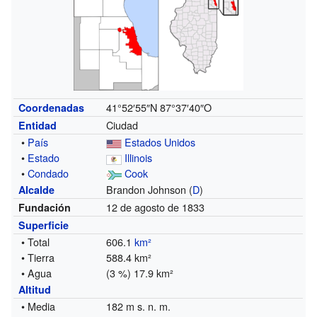
41°52′55″N
87°37′40″O
Coordenadas
Ciudad
Entidad
•
País
Estados Unidos
•
Estado
Illinois
•
Condado
Cook
Brandon Johnson (
D
)
Alcalde
12 de agosto de 1833
Fundación
Superficie
• Total
606.1
km²
• Tierra
588.4 km²
• Agua
(3 %) 17.9 km²
Altitud
• Media
182 m s. n. m.