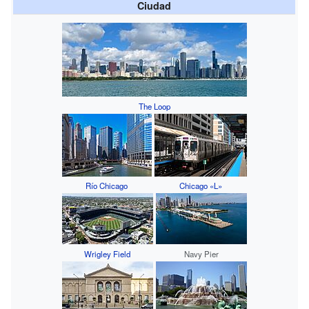
Ciudad
The Loop
Río Chicago
Chicago «L»
Wrigley Field
Navy Pier