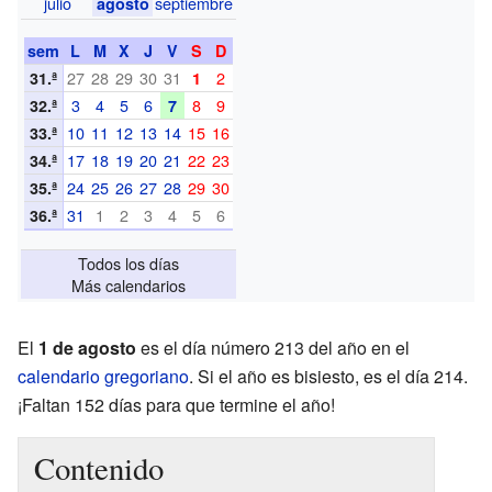
julio
septiembre
agosto
sem
L
M
X
J
V
S
D
27
28
29
30
31
2
31.ª
1
3
4
5
6
8
9
32.ª
7
10
11
12
13
14
15
16
33.ª
17
18
19
20
21
22
23
34.ª
24
25
26
27
28
29
30
35.ª
31
1
2
3
4
5
6
36.ª
Todos los días
Más calendarios
El
1 de agosto
es el día número 213 del año en el
calendario gregoriano
. Si el año es bisiesto, es el día 214.
¡Faltan 152 días para que termine el año!
Contenido