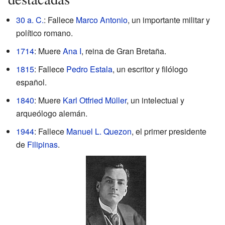
30 a. C.
: Fallece
Marco Antonio
, un importante militar y
político romano.
1714
: Muere
Ana I
, reina de Gran Bretaña.
1815
: Fallece
Pedro Estala
, un escritor y filólogo
español.
1840
: Muere
Karl Otfried Müller
, un intelectual y
arqueólogo alemán.
1944
: Fallece
Manuel L. Quezon
, el primer presidente
de
Filipinas
.