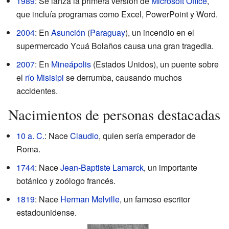
1989
: Se lanza la primera versión de
Microsoft Office
,
que incluía programas como Excel, PowerPoint y Word.
2004
: En
Asunción
(
Paraguay
), un incendio en el
supermercado Ycuá Bolaños causa una gran tragedia.
2007
: En
Mineápolis
(Estados Unidos), un puente sobre
el
río Misisipi
se derrumba, causando muchos
accidentes.
Nacimientos de personas destacadas
10 a. C.
: Nace
Claudio
, quien sería emperador de
Roma.
1744
: Nace
Jean-Baptiste Lamarck
, un importante
botánico y zoólogo francés.
1819
: Nace
Herman Melville
, un famoso escritor
estadounidense.