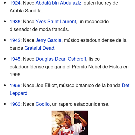
1924
: Nace
Abdalá bin Abdulaziz
, quien fue rey de
Arabia Saudita.
1936
: Nace
Yves Saint Laurent
, un reconocido
diseñador de moda francés.
1942
: Nace
Jerry Garcia
, músico estadounidense de la
banda
Grateful Dead
.
1945
: Nace
Douglas Dean Osheroff
, físico
estadounidense que ganó el Premio Nobel de Física en
1996.
1959
: Nace Joe Elliott, músico británico de la banda
Def
Leppard
.
1963
: Nace
Coolio
, un rapero estadounidense.