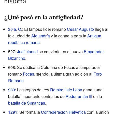
historia
¿Qué pasó en la antigüedad?
30 a. C.
: El famoso líder romano
César Augusto
llega a
la ciudad de
Alejandría
y la controla para la
Antigua
república romana
.
527:
Justiniano I
se convierte en el nuevo
Emperador
Bizantino
.
608: Se dedica la Columna de Focas al emperador
romano
Focas
, siendo la última gran adición al
Foro
Romano
.
939
: Las tropas del rey
Ramiro II de León
ganan una
batalla importante contra las de
Abderramán III
en la
batalla de Simancas
.
1291
: Se forma la
Confederación Helvética
con la unión