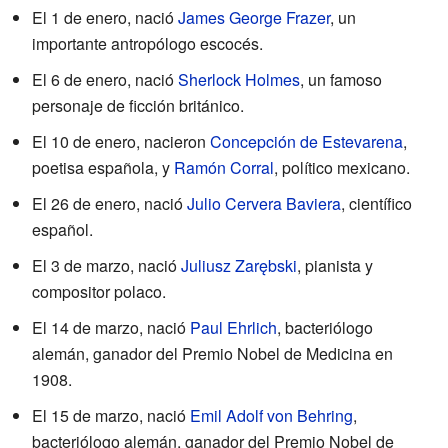
El 1 de enero, nació
James George Frazer
, un
importante antropólogo escocés.
El 6 de enero, nació
Sherlock Holmes
, un famoso
personaje de ficción británico.
El 10 de enero, nacieron
Concepción de Estevarena
,
poetisa española, y
Ramón Corral
, político mexicano.
El 26 de enero, nació
Julio Cervera Baviera
, científico
español.
El 3 de marzo, nació
Juliusz Zarębski
, pianista y
compositor polaco.
El 14 de marzo, nació
Paul Ehrlich
, bacteriólogo
alemán, ganador del Premio Nobel de Medicina en
1908.
El 15 de marzo, nació
Emil Adolf von Behring
,
bacteriólogo alemán, ganador del Premio Nobel de