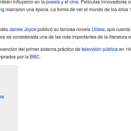
mbién influyeron en la
poesía
y el
cine
. Películas innovadoras
ang
marcaron una época. La forma de ver el mundo de los años 19
andés
James Joyce
publicó su famosa novela
Ulises
, que cuenta 
ra es considerada una de las más importantes de la literatura e
nvención del primer sistema práctico de
televisión pública
en 19
mprados por la
BBC
.
es