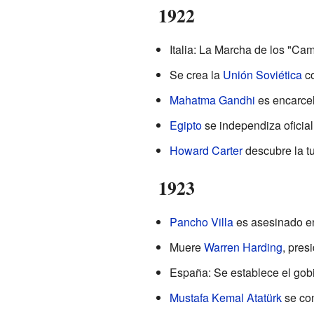
1922
Italia: La Marcha de los "C
Se crea la
Unión Soviética
co
Mahatma Gandhi
es encarce
Egipto
se independiza oficial
Howard Carter
descubre la t
1923
Pancho Villa
es asesinado e
Muere
Warren Harding
, pres
España: Se establece el gobi
Mustafa Kemal Atatürk
se con