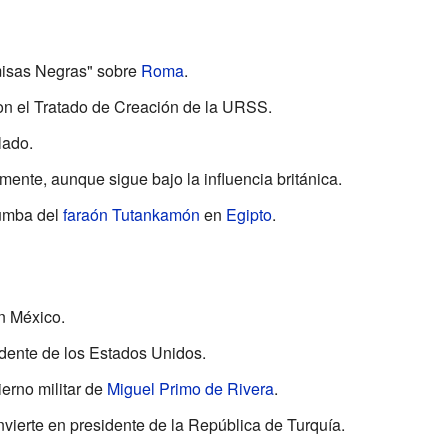
amisas Negras" sobre
Roma
.
n el Tratado de Creación de la URSS.
lado.
mente, aunque sigue bajo la influencia británica.
umba del
faraón
Tutankamón
en
Egipto
.
n México.
idente de los Estados Unidos.
erno militar de
Miguel Primo de Rivera
.
vierte en presidente de la República de Turquía.