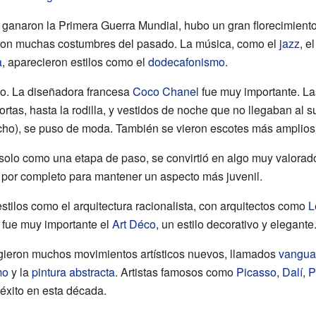
ganaron la Primera Guerra Mundial, hubo un gran florecimiento c
ron muchas costumbres del pasado. La música, como el
jazz
, e
a
, aparecieron estilos como el
dodecafonismo
.
. La diseñadora francesa
Coco Chanel
fue muy importante. La
tas, hasta la rodilla, y vestidos de noche que no llegaban al su
acho), se puso de moda. También se vieron escotes más amplios
 solo como una etapa de paso, se convirtió en algo muy valora
 por completo para mantener un aspecto más juvenil.
estilos como el arquitectura racionalista, con arquitectos como
L
 fue muy importante el
Art Déco
, un estilo decorativo y elegante
surgieron muchos movimientos artísticos nuevos, llamados
vangua
mo
y la
pintura abstracta
. Artistas famosos como
Picasso
,
Dalí
,
P
éxito en esta década.