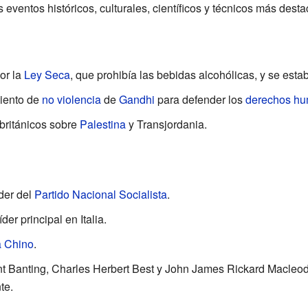
 eventos históricos, culturales, científicos y técnicos más des
gor la
Ley Seca
, que prohibía las bebidas alcohólicas, y se esta
iento de
no violencia
de
Gandhi
para defender los
derechos h
británicos sobre
Palestina
y Transjordania.
íder del
Partido Nacional Socialista
.
der principal en Italia.
a Chino
.
ant Banting, Charles Herbert Best y John James Rickard Macleo
te.