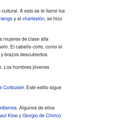
ultural. A esto se le llamó los
l
tango
y el
charlestón
, se hizo
s mujeres de clase alta
elo. El cabello corto, como el
 y brazos descubiertos.
do. Los hombres jóvenes
e Corbusier
. Este estilo sigue
.
rdismos
. Algunos de ellos
aul Klee
y
Giorgio de Chirico