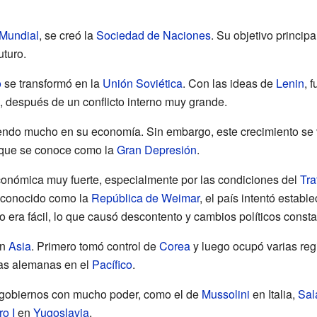
 Mundial
, se creó la
Sociedad de Naciones
. Su objetivo principa
uturo.
o
se transformó en la
Unión Soviética
. Con las ideas de
Lenin
, 
, después de un conflicto interno muy grande.
endo mucho en su economía. Sin embargo, este crecimiento se v
que se conoce como la
Gran Depresión
.
conómica muy fuerte, especialmente por las condiciones del
Tra
, conocido como la
República de Weimar
, el país intentó estab
 era fácil, lo que causó descontento y cambios políticos consta
en
Asia
. Primero tomó control de
Corea
y luego ocupó varias re
ias alemanas en el
Pacífico
.
n gobiernos con mucho poder, como el de
Mussolini
en Italia,
Sal
o I
en
Yugoslavia
.