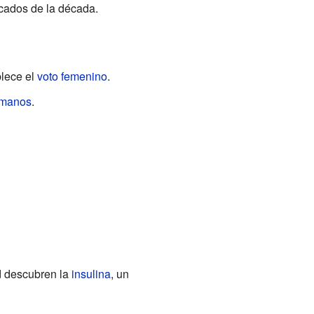
tacados de la década.
blece el
voto femenino
.
umanos
.
d descubren la
insulina
, un