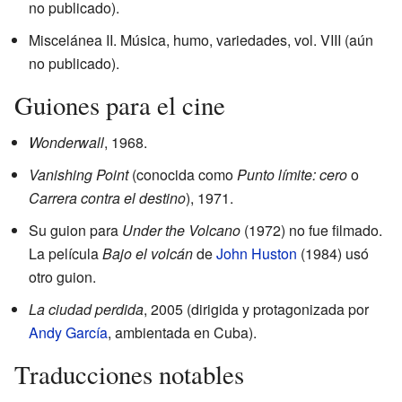
no publicado).
Miscelánea II. Música, humo, variedades, vol. VIII (aún
no publicado).
Guiones para el cine
Wonderwall
, 1968.
Vanishing Point
(conocida como
Punto límite: cero
o
Carrera contra el destino
), 1971.
Su guion para
Under the Volcano
(1972) no fue filmado.
La película
Bajo el volcán
de
John Huston
(1984) usó
otro guion.
La ciudad perdida
, 2005 (dirigida y protagonizada por
Andy García
, ambientada en Cuba).
Traducciones notables