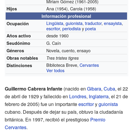
Miriam Gómez (1961-2005)
Ana (1954), Carola (1958)
Hijos
Información profesional
Lingüista
,
guionista
,
traductor
,
ensayista
,
Ocupación
escritor
,
periodista
y
poeta
desde 1960
Años activo
G. Caín
Seudónimo
Novela, cuento, ensayo
Géneros
Obras notables
Tres tristes tigres
Biblioteca Breve,
Cervantes
Distinciones
Ver todos
Guillermo Cabrera Infante
(nacido en
Gibara
,
Cuba
, el 22
de abril de 1929 y fallecido en
Londres
,
Inglaterra
, el 21 de
febrero de 2005) fue un importante
escritor
y
guionista
cubano. Después de dejar su país, obtuvo la ciudadanía
británica. En 1997, recibió el prestigioso
Premio
Cervantes
.