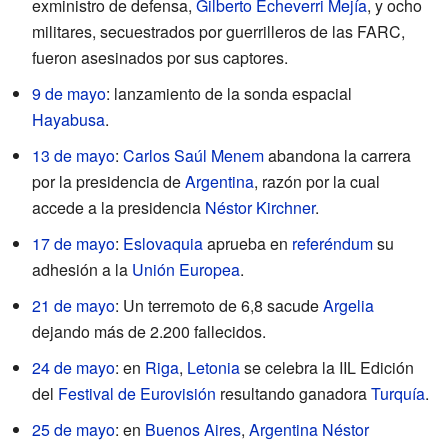
exministro de defensa,
Gilberto Echeverri Mejía
, y ocho
militares, secuestrados por guerrilleros de las FARC,
fueron asesinados por sus captores.
9 de mayo
: lanzamiento de la sonda espacial
Hayabusa
.
13 de mayo
:
Carlos Saúl Menem
abandona la carrera
por la presidencia de
Argentina
, razón por la cual
accede a la presidencia
Néstor Kirchner
.
17 de mayo
:
Eslovaquia
aprueba en
referéndum
su
adhesión a la
Unión Europea
.
21 de mayo
: Un terremoto de 6,8 sacude
Argelia
dejando más de 2.200 fallecidos.
24 de mayo
: en
Riga
,
Letonia
se celebra la IIL Edición
del
Festival de Eurovisión
resultando ganadora
Turquía
.
25 de mayo
: en
Buenos Aires
,
Argentina
Néstor