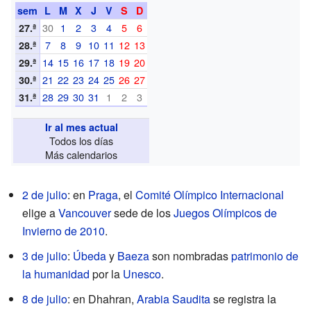
sem
L
M
X
J
V
S
D
30
1
2
3
4
5
6
27.ª
7
8
9
10
11
12
13
28.ª
14
15
16
17
18
19
20
29.ª
21
22
23
24
25
26
27
30.ª
28
29
30
31
1
2
3
31.ª
Ir al mes actual
Todos los días
Más calendarios
2 de julio
: en
Praga
, el
Comité Olímpico Internacional
elige a
Vancouver
sede de los
Juegos Olímpicos de
Invierno de 2010
.
3 de julio
:
Úbeda
y
Baeza
son nombradas
patrimonio de
la humanidad
por la
Unesco
.
8 de julio
: en Dhahran,
Arabia Saudita
se registra la