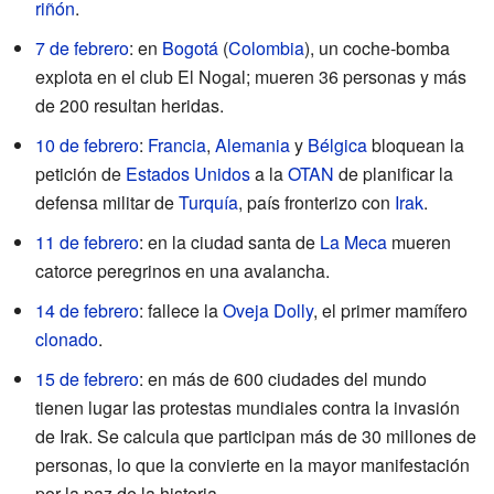
riñón
.
7 de febrero
: en
Bogotá
(
Colombia
), un coche-bomba
explota en el club El Nogal; mueren 36 personas y más
de 200 resultan heridas.
10 de febrero
:
Francia
,
Alemania
y
Bélgica
bloquean la
petición de
Estados Unidos
a la
OTAN
de planificar la
defensa militar de
Turquía
, país fronterizo con
Irak
.
11 de febrero
: en la ciudad santa de
La Meca
mueren
catorce peregrinos en una avalancha.
14 de febrero
: fallece la
Oveja Dolly
, el primer mamífero
clonado
.
15 de febrero
: en más de 600 ciudades del mundo
tienen lugar las protestas mundiales contra la invasión
de Irak. Se calcula que participan más de 30 millones de
personas, lo que la convierte en la mayor manifestación
por la paz de la historia.