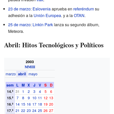
23 de marzo
:
Eslovenia
aprueba en
referéndum
su
adhesión a la
Unión Europea
. y a la
OTAN
.
25 de marzo
:
Linkin Park
lanza su segundo álbum,
Meteora.
Abril: Hitos Tecnológicos y Políticos
2003
MMIII
marzo
mayo
abril
sem
L
M
X
J
V
S
D
31
1
2
3
4
5
6
14.ª
7
8
9
10
11
12
13
15.ª
14
15
16
17
18
19
20
16.ª
21
22
23
24
25
26
27
17.ª