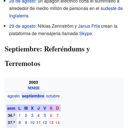
28 de agosto
: un apagón eléctrico corta el suministro a
alrededor de medio millón de personas en el
sudeste de
Inglaterra
.
29 de agosto
: Niklas Zennström y
Janus Friis
crean la
plataforma de mensajería llamada
Skype
.
Septiembre: Referéndums y
Terremotos
2003
MMIII
agosto
octubre
septiembre
sem
L
M
X
J
V
S
D
1
2
3
4
5
6
7
36.ª
8
9
10
11
12
13
14
37.ª