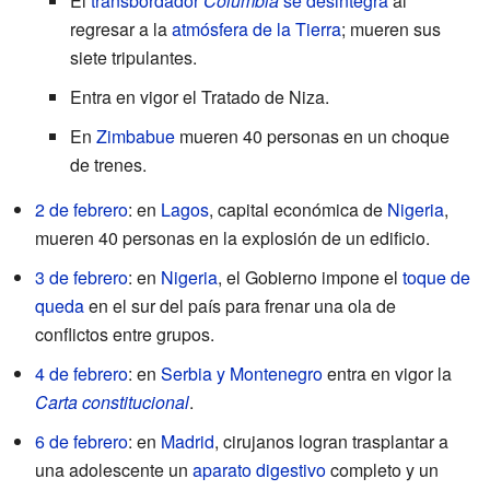
El
transbordador
Columbia
se desintegra
al
regresar a la
atmósfera de la Tierra
; mueren sus
siete tripulantes.
Entra en vigor el Tratado de Niza.
En
Zimbabue
mueren 40 personas en un choque
de trenes.
2 de febrero
: en
Lagos
, capital económica de
Nigeria
,
mueren 40 personas en la explosión de un edificio.
3 de febrero
: en
Nigeria
, el Gobierno impone el
toque de
queda
en el sur del país para frenar una ola de
conflictos entre grupos.
4 de febrero
: en
Serbia y Montenegro
entra en vigor la
Carta constitucional
.
6 de febrero
: en
Madrid
, cirujanos logran trasplantar a
una adolescente un
aparato digestivo
completo y un