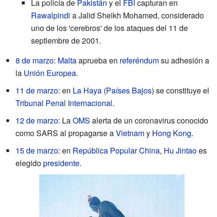
La policía de
Pakistán
y el
FBI
capturan en
Rawalpindi
a Jalid Sheikh Mohamed, considerado
uno de los 'cerebros' de los ataques del 11 de
septiembre de 2001.
8 de marzo
:
Malta
aprueba en
referéndum
su adhesión a
la
Unión Europea
.
11 de marzo
: en
La Haya
(
Países Bajos
) se constituye el
Tribunal Penal Internacional
.
12 de marzo
: La
OMS
alerta de un coronavirus conocido
como SARS al propagarse a
Vietnam
y
Hong Kong
.
15 de marzo
: en
República Popular China
,
Hu Jintao
es
elegido
presidente
.