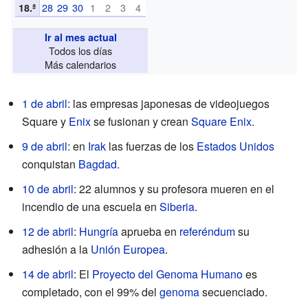
28
29
30
1
2
3
4
18.ª
Ir al mes actual
Todos los días
Más calendarios
1 de abril
: las empresas japonesas de videojuegos
Square y
Enix
se fusionan y crean
Square Enix
.
9 de abril
: en
Irak
las fuerzas de los
Estados Unidos
conquistan
Bagdad
.
10 de abril
: 22 alumnos y su profesora mueren en el
incendio de una escuela en
Siberia
.
12 de abril
:
Hungría
aprueba en
referéndum
su
adhesión a la
Unión Europea
.
14 de abril
: El
Proyecto del Genoma Humano
es
completado, con el 99% del
genoma
secuenciado.