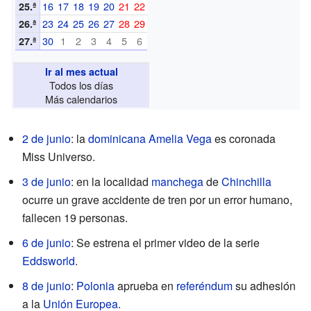
16
17
18
19
20
21
22
25.ª
23
24
25
26
27
28
29
26.ª
30
1
2
3
4
5
6
27.ª
Ir al mes actual
Todos los días
Más calendarios
2 de junio
: la
dominicana
Amelia Vega
es coronada
Miss Universo.
3 de junio
: en la localidad
manchega
de
Chinchilla
ocurre un grave accidente de tren por un error humano,
fallecen 19 personas.
6 de junio
: Se estrena el primer video de la serie
Eddsworld
.
8 de junio
:
Polonia
aprueba en
referéndum
su adhesión
a la
Unión Europea
.