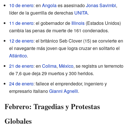
10 de enero
: en
Angola
es asesinado
Jonas Savimbi
,
líder de la guerrilla de derechas
UNITA
.
11 de enero
: el gobernador de
Illinois
(Estados Unidos)
cambia las penas de muerte de 161 condenados.
12 de enero
: el británico Seb Clover (15) se convierte en
el navegante más joven que logra cruzar en solitario el
Atlántico
.
21 de enero
: en
Colima
,
México
, se registra un terremoto
de 7,6 que deja 29 muertos y 300 heridos.
24 de enero
: fallece el emprendedor, ingeniero y
empresario italiano
Gianni Agnelli
.
Febrero: Tragedias y Protestas
Globales