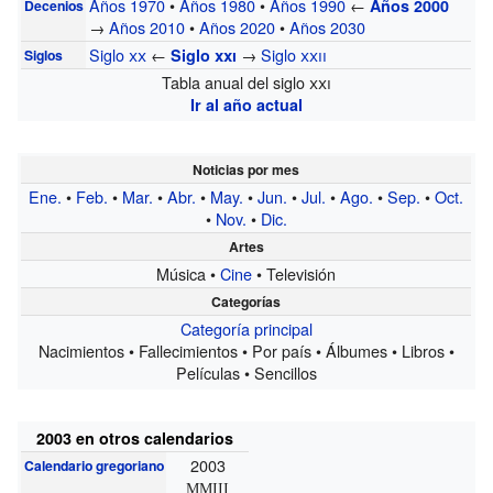
Años 1970
•
Años 1980
•
Años 1990
←
Años 2000
Decenios
→
Años 2010
•
Años 2020
•
Años 2030
Siglo
xx
←
→
Siglo
xxii
Siglo
xxi
Siglos
Tabla anual del siglo
xxi
Ir al año actual
Noticias por mes
Ene.
•
Feb.
•
Mar.
•
Abr.
•
May.
•
Jun.
•
Jul.
•
Ago.
•
Sep.
•
Oct.
•
Nov.
•
Dic.
Artes
Música •
Cine
• Televisión
Categorías
Categoría principal
Nacimientos • Fallecimientos • Por país • Álbumes • Libros •
Películas • Sencillos
2003 en otros calendarios
2003
Calendario gregoriano
MMIII