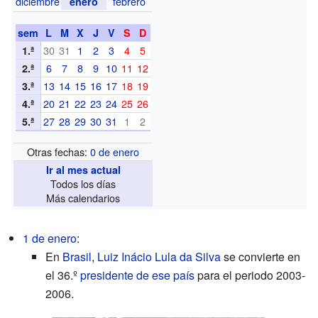
diciembre
febrero
enero
sem
L
M
X
J
V
S
D
30
31
1
2
3
4
5
1.ª
6
7
8
9
10
11
12
2.ª
13
14
15
16
17
18
19
3.ª
20
21
22
23
24
25
26
4.ª
27
28
29
30
31
1
2
5.ª
Otras fechas:
0 de enero
Ir al mes actual
Todos los días
Más calendarios
1 de enero
:
En
Brasil
,
Luiz Inácio Lula da Silva
se convierte en
el 36.º
presidente de ese país
para el periodo 2003-
2006.