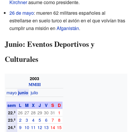
Kirchner
asume como presidente.
26 de mayo
: mueren 62 militares españoles al
estrellarse en suelo turco el avión en el que volvían tras
cumplir una misión en
Afganistán
.
Junio: Eventos Deportivos y
Culturales
2003
MMIII
mayo
julio
junio
sem
L
M
X
J
V
S
D
26
27
28
29
30
31
1
22.ª
2
3
4
5
6
7
8
23.ª
9
10
11
12
13
14
15
24.ª