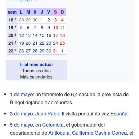
sem
L
M
X
J
V
S
D
28
29
30
1
2
3
4
18.ª
5
6
7
8
9
10
11
19.ª
12
13
14
15
16
17
18
20.ª
19
20
21
22
23
24
25
21.ª
26
27
28
29
30
31
1
22.ª
Ir al mes actual
Todos los días
Más calendarios
1 de mayo
: un terremoto de 6,4 sacude la provincia de
Bingol dejando 177 muertes.
3 de mayo
:
Juan Pablo II
visita por quinta vez
España
.
5 de mayo
: en
Colombia
, el gobernador del
departamento de
Antioquia
,
Guillermo Gaviria Correa
, el