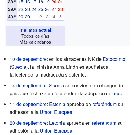
15
16
17
18
19
20
21
38.ª
22
23
24
25
26
27
28
39.ª
29
30
1
2
3
4
5
40.ª
Ir al mes actual
Todos los días
Más calendarios
10 de septiembre
: en los almacenes NK de
Estocolmo
(
Suecia
), la ministra Anna Lindh es apuñalada,
falleciendo la madrugada siguiente.
14 de septiembre
:
Suecia
se convierte en el segundo
país que rechaza en referéndum la adopción del
euro
.
14 de septiembre
:
Estonia
aprueba en
referéndum
su
adhesión a la
Unión Europea
.
20 de septiembre
:
Letonia
aprueba en
referéndum
su
adhesión a la
Unión Europea
.