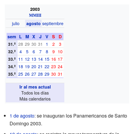
2003
MMIII
julio
septiembre
agosto
sem
L
M
X
J
V
S
D
28
29
30
31
1
2
3
31.ª
4
5
6
7
8
9
10
32.ª
11
12
13
14
15
16
17
33.ª
18
19
20
21
22
23
24
34.ª
25
26
27
28
29
30
31
35.ª
Ir al mes actual
Todos los días
Más calendarios
1 de agosto
: se inauguran los Panamericanos de Santo
Domingo 2003.