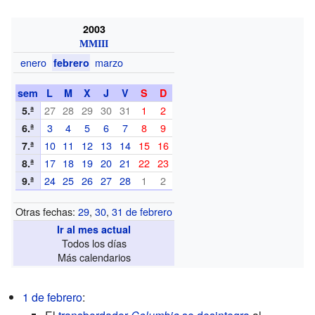
2003
MMIII
enero
marzo
febrero
sem
L
M
X
J
V
S
D
27
28
29
30
31
1
2
5.ª
3
4
5
6
7
8
9
6.ª
10
11
12
13
14
15
16
7.ª
17
18
19
20
21
22
23
8.ª
24
25
26
27
28
1
2
9.ª
Otras fechas:
29
,
30
,
31 de febrero
Ir al mes actual
Todos los días
Más calendarios
1 de febrero
: