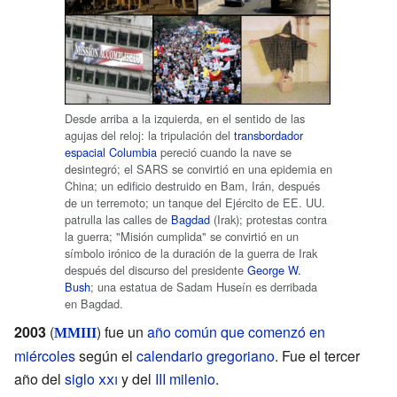
Desde arriba a la izquierda, en el sentido de las
agujas del reloj: la tripulación del
transbordador
espacial Columbia
pereció cuando la nave se
desintegró; el SARS se convirtió en una epidemia en
China; un edificio destruido en Bam, Irán, después
de un terremoto; un tanque del Ejército de EE. UU.
patrulla las calles de
Bagdad
(Irak); protestas contra
la guerra; "Misión cumplida" se convirtió en un
símbolo irónico de la duración de la guerra de Irak
después del discurso del presidente
George W.
Bush
; una estatua de Sadam Huseín es derribada
en Bagdad.
2003
(
) fue un
año común que comenzó en
MMIII
miércoles
según el
calendario gregoriano
. Fue el tercer
año del
siglo
xxi
y del
III milenio
.