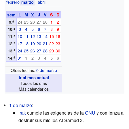
febrero
abril
marzo
sem
L
M
X
J
V
S
D
24
25
26
27
28
1
2
9.ª
3
4
5
6
7
8
9
10.ª
10
11
12
13
14
15
16
11.ª
17
18
19
20
21
22
23
12.ª
24
25
26
27
28
29
30
13.ª
31
1
2
3
4
5
6
14.ª
Otras fechas:
0 de marzo
Ir al mes actual
Todos los días
Más calendarios
1 de marzo
:
Irak
cumple las exigencias de la
ONU
y comienza a
destruir sus misiles Al Samud 2.