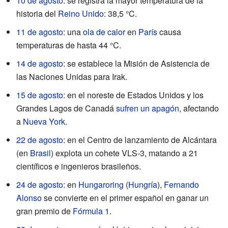
10 de agosto
: se registra la mayor temperatura de la
historia del
Reino Unido
: 38,5 °C.
11 de agosto
: una
ola de calor
en
París
causa
temperaturas de hasta 44 °C.
14 de agosto
: se establece la Misión de Asistencia de
las Naciones Unidas para Irak.
15 de agosto
: en el noreste de Estados Unidos y los
Grandes Lagos de Canadá
sufren un apagón
, afectando
a
Nueva York
.
22 de agosto
: en el Centro de lanzamiento de Alcántara
(en
Brasil
) explota un cohete VLS-3, matando a 21
científicos e ingenieros brasileños.
24 de agosto
: en
Hungaroring
(
Hungría
),
Fernando
Alonso
se convierte en el primer español en ganar un
gran premio de
Fórmula 1
.