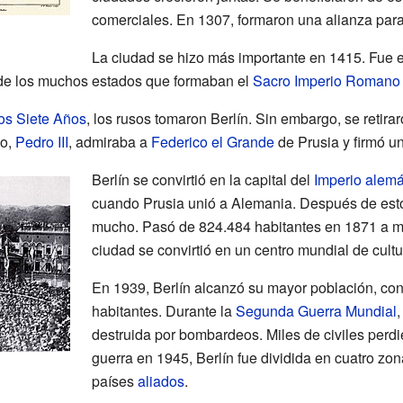
comerciales. En 1307, formaron una alianza para 
La ciudad se hizo más importante en 1415. Fue e
de los muchos estados que formaban el
Sacro Imperio Romano
los Siete Años
, los rusos tomaron Berlín. Sin embargo, se retira
so,
Pedro III
, admiraba a
Federico el Grande
de Prusia y firmó un
Berlín se convirtió en la capital del
Imperio alem
cuando Prusia unió a Alemania. Después de esto,
mucho. Pasó de 824.484 habitantes en 1871 a m
ciudad se convirtió en un centro mundial de cultur
En 1939, Berlín alcanzó su mayor población, con
habitantes. Durante la
Segunda Guerra Mundial
,
destruida por bombardeos. Miles de civiles perdi
guerra en 1945, Berlín fue dividida en cuatro zon
países
aliados
.