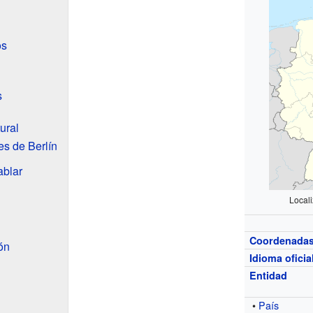
os
s
ural
es de Berlín
ablar
Locali
Coordenada
ón
Idioma oficia
Entidad
•
País