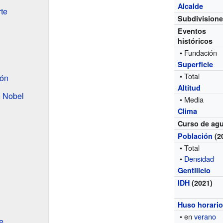
Alcalde
rte
Subdivision
Eventos
históricos
• Fundación
Superficie
• Total
ión
Altitud
 Nobel
• Media
Clima
Curso de ag
Población
(
2
• Total
•
Densidad
Gentilicio
IDH
(2021)
Huso horari
• en
verano
e