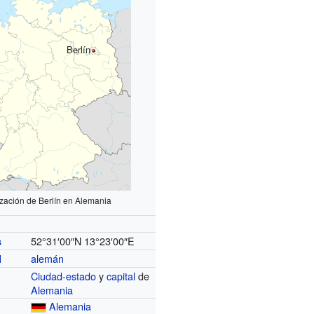
Berlín
zación de Berlín en Alemania
52°31′00″N
13°23′00″E
s
alemán
l
Ciudad-estado
y
capital
de
Alemania
Alemania