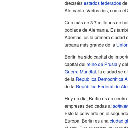
dieciséis
estados federados
del
Alemania. Varios ríos, como el
Con más de 3.7 millones de hab
poblada de Alemania. Es tamb
Además, es la primera ciudad e
urbana más grande de la
Unió
Berlín ha sido capital de import
capital del
reino de Prusia
y de
Guerra Mundial
, la ciudad se di
de la
República Democrática 
de la
República Federal de Al
Hoy en día, Berlín es un centro
empresas dedicadas al
softwar
Esto la convierte en el segund
Europa. Berlín es una
ciudad g