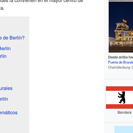
ades la convierten en el mayor centro de
a.
 de Berlín?
Berlín
rlín
Desde arriba hac
Puerta de Brand
Charlottenburg, 
urales
rlín
emáticos
Bandera