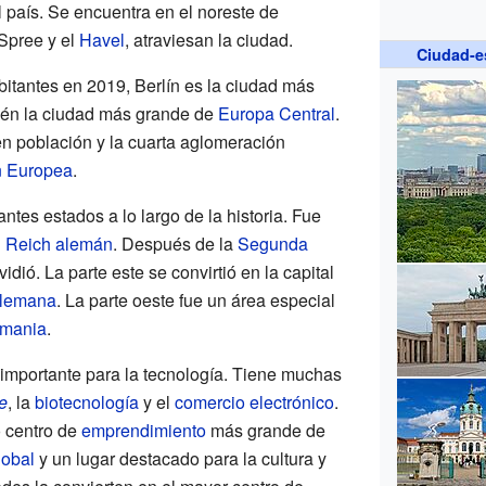
 país. Se encuentra en el noreste de
 Spree y el
Havel
, atraviesan la ciudad.
Ciudad-e
itantes en 2019, Berlín es la ciudad más
ién la ciudad más grande de
Europa Central
.
n población y la cuarta aglomeración
n Europea
.
antes estados a lo largo de la historia. Fue
l
Reich alemán
. Después de la
Segunda
vidió. La parte este se convirtió en la capital
Alemana
. La parte oeste fue un área especial
emania
.
 importante para la tecnología. Tiene muchas
e
, la
biotecnología
y el
comercio electrónico
.
o centro de
emprendimiento
más grande de
lobal
y un lugar destacado para la cultura y