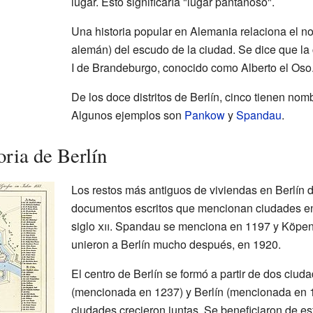
lugar. Esto significaría "lugar pantanoso".
Una historia popular en Alemania relaciona el n
alemán) del escudo de la ciudad. Se dice que la
I de Brandeburgo, conocido como Alberto el Oso
De los doce distritos de Berlín, cinco tienen nom
Algunos ejemplos son
Pankow
y
Spandau
.
oria de Berlín
Los restos más antiguos de viviendas en Berlín 
documentos escritos que mencionan ciudades en 
siglo
xii
. Spandau se menciona en 1197 y Köpeni
unieron a Berlín mucho después, en 1920.
El centro de Berlín se formó a partir de dos ciud
(mencionada en 1237) y Berlín (mencionada en 1
ciudades crecieron juntas. Se beneficiaron de es