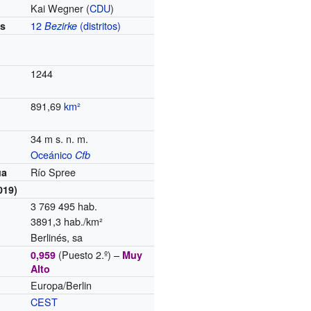
Kai Wegner (
CDU
)
12
(distritos)
es
Bezirke
1244
891,69
km²
34 m s. n. m.
Oceánico
Cfb
Río Spree
ua
019
)
3 769 495 hab.
3891,3 hab./km²
Berlinés, sa
(Puesto 2.º) –
0,959
Muy
Alto
Europa/Berlin
o
CEST