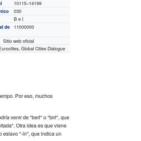
10115–14199
l
030
ónico
B e I
11000000
al de
Sitio web oficial
urocities, Global Cities Dialogue
tiempo. Por eso, muchos
ía venir de "berl" o "birl", que
abitada". Otra idea es que viene
ijo eslavo "-in", que indica un