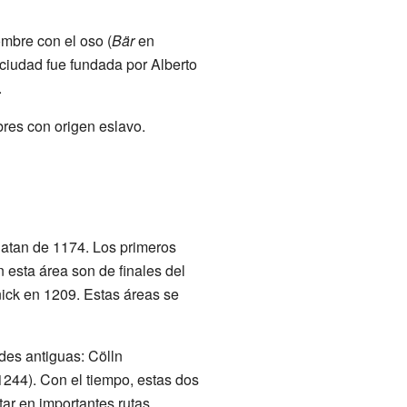
ombre con el oso (
Bär
en
 ciudad fue fundada por Alberto
.
bres con origen eslavo.
datan de 1174. Los primeros
esta área son de finales del
ck en 1209. Estas áreas se
ades antiguas: Cölln
244). Con el tiempo, estas dos
tar en importantes rutas