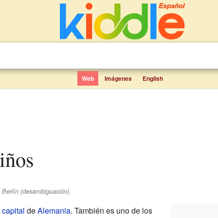
Web
Imágenes
English
niños
 Berlín (desambiguación).
a
capital
de
Alemania
. También es uno de los