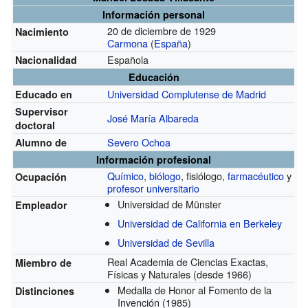
Información personal
20 de diciembre de 1929
Nacimiento
Carmona
(
España
)
Española
Nacionalidad
Educación
Universidad Complutense de Madrid
Educado en
Supervisor
José María Albareda
doctoral
Severo Ochoa
Alumno de
Información profesional
Químico
,
biólogo
, fisiólogo,
farmacéutico
y
Ocupación
profesor universitario
Universidad de Münster
Empleador
Universidad de California en Berkeley
Universidad de Sevilla
Real Academia de Ciencias Exactas,
Miembro de
Físicas y Naturales
(desde 1966)
Medalla de Honor al Fomento de la
Distinciones
Invención
(1985)