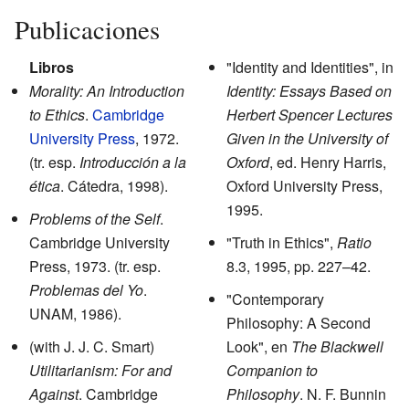
Publicaciones
Libros
"Identity and Identities", in
Morality: An Introduction
Identity: Essays Based on
to Ethics
.
Cambridge
Herbert Spencer Lectures
University Press
, 1972.
Given in the University of
(tr. esp.
Introducción a la
Oxford
, ed. Henry Harris,
ética
. Cátedra, 1998).
Oxford University Press,
1995.
Problems of the Self
.
Cambridge University
"Truth in Ethics",
Ratio
Press, 1973. (tr. esp.
8.3, 1995, pp. 227–42.
Problemas del Yo
.
"Contemporary
UNAM, 1986).
Philosophy: A Second
(with J. J. C. Smart)
Look", en
The Blackwell
Utilitarianism: For and
Companion to
Against
. Cambridge
Philosophy
. N. F. Bunnin