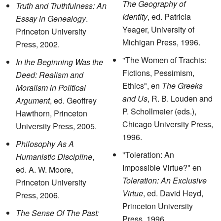
The Geography of
Truth and Truthfulness: An
Identity
, ed. Patricia
Essay in Genealogy
.
Yeager, University of
Princeton University
Michigan Press, 1996.
Press, 2002.
"The Women of Trachis:
In the Beginning Was the
Fictions, Pessimism,
Deed: Realism and
Ethics", en
The Greeks
Moralism in Political
and Us
, R. B. Louden and
Argument
, ed. Geoffrey
P. Schollmeier (eds.),
Hawthorn, Princeton
Chicago University Press,
University Press, 2005.
1996.
Philosophy As A
"Toleration: An
Humanistic Discipline
,
Impossible Virtue?" en
ed. A. W. Moore,
Toleration: An Exclusive
Princeton University
Virtue
, ed. David Heyd,
Press, 2006.
Princeton University
The Sense Of The Past:
Press, 1996.