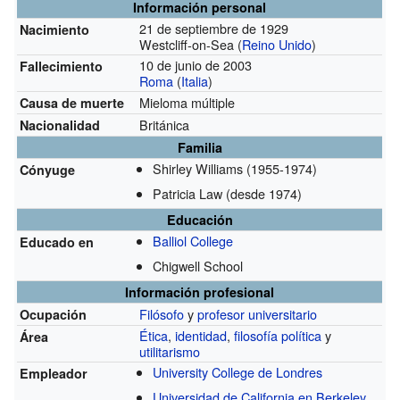
Información personal
21 de septiembre de 1929
Nacimiento
Westcliff-on-Sea (
Reino Unido
)
10 de junio de 2003
Fallecimiento
Roma
(
Italia
)
Mieloma múltiple
Causa de muerte
Británica
Nacionalidad
Familia
Shirley Williams
(1955-1974)
Cónyuge
Patricia Law
(desde 1974)
Educación
Balliol College
Educado en
Chigwell School
Información profesional
Filósofo
y
profesor universitario
Ocupación
Ética
,
identidad
,
filosofía política
y
Área
utilitarismo
University College de Londres
Empleador
Universidad de California en Berkeley