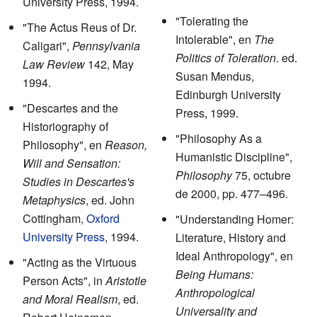
University Press, 1994.
"Tolerating the
"The Actus Reus of Dr.
Intolerable", en
The
Caligari",
Pennsylvania
Politics of Toleration
. ed.
Law Review
142, May
Susan Mendus,
1994.
Edinburgh University
"Descartes and the
Press, 1999.
Historiography of
"Philosophy As a
Philosophy", en
Reason,
Humanistic Discipline",
Will and Sensation:
Philosophy
75, octubre
Studies in Descartes's
de 2000, pp. 477–496.
Metaphysics
, ed. John
Cottingham,
Oxford
"Understanding Homer:
University Press
, 1994.
Literature, History and
Ideal Anthropology", en
"Acting as the Virtuous
Being Humans:
Person Acts", in
Aristotle
Anthropological
and Moral Realism
, ed.
Universality and