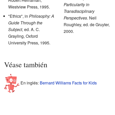
Robert Heinaman,
Particularity in
Westview Press, 1995.
Transdisciplinary
"Ethics", in
Philosophy: A
Perspectives
. Neil
Guide Through the
Roughley, ed. de Gruyter,
Subject
, ed. A. C.
2000.
Grayling, Oxford
University Press, 1995.
Véase también
En inglés:
Bernard Williams Facts for Kids