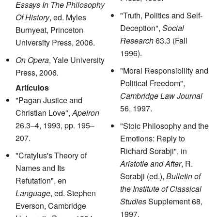
Essays In The Philosophy
"Truth, Politics and Self-
Of History
, ed. Myles
Deception",
Social
Burnyeat, Princeton
Research
63.3 (Fall
University Press, 2006.
1996).
On Opera
, Yale University
"Moral Responsibility and
Press, 2006.
Political Freedom",
Artículos
Cambridge Law Journal
"Pagan Justice and
56, 1997.
Christian Love",
Apeiron
26.3–4, 1993, pp. 195–
"Stoic Philosophy and the
207.
Emotions: Reply to
Richard Sorabji", in
"Cratylus's Theory of
Aristotle and After
, R.
Names and Its
Sorabji (ed.),
Bulletin of
Refutation", en
the Institute of Classical
Language
, ed. Stephen
Studies
Supplement 68,
Everson, Cambridge
1997.