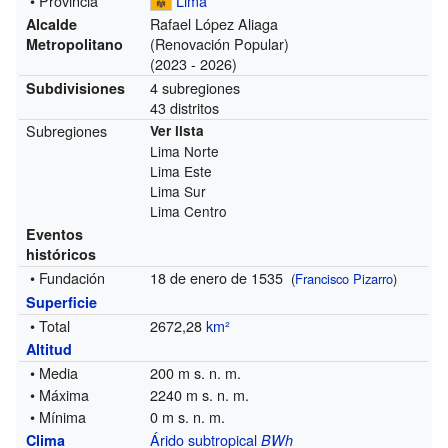
• Provincia
Lima
Rafael López Aliaga
Alcalde
(Renovación Popular)
Metropolitano
(2023 - 2026)
4 subregiones
Subdivisiones
43 distritos
Subregiones
Ver lista
Lima Norte
Lima Este
Lima Sur
Lima Centro
Eventos
históricos
• Fundación
18 de enero de 1535
(
Francisco Pizarro
)
Superficie
• Total
2672,28
km²
Altitud
• Media
200 m s. n. m.
• Máxima
2240 m s. n. m.
• Mínima
0 m s. n. m.
Árido subtropical
Clima
BWh