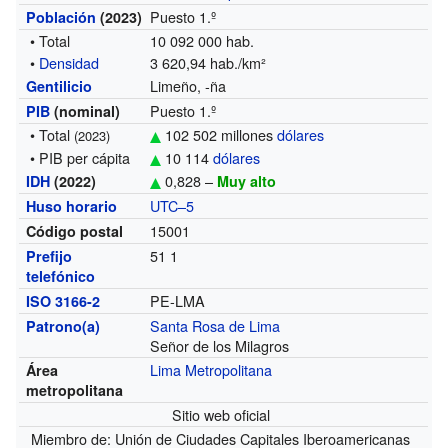
Puesto 1.º
Población
(2023)
• Total
10 092 000 hab.
•
Densidad
3 620,94 hab./km²
Limeño, -ña
Gentilicio
Puesto 1.º
PIB
(nominal)
• Total
102 502 millones
dólares
(2023)
• PIB per cápita
10 114
dólares
0,828 –
IDH
(2022)
Muy alto
UTC–5
Huso horario
15001
Código postal
51 1
Prefijo
telefónico
PE-LMA
ISO 3166-2
Santa Rosa de Lima
Patrono(a)
Señor de los Milagros
Lima Metropolitana
Área
metropolitana
Sitio web oficial
Miembro de: Unión de Ciudades Capitales Iberoamericanas