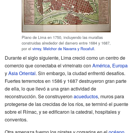
Plano de Lima en 1750, incluyendo las murallas
construidas alrededor del damero entre 1684 y 1687,
por el
virrey
,
Melchor de Navarra y Rocafull
.
Durante el siglo siguiente, Lima creció como un centro de
comercio que conectaba el virreinato con
América
,
Europa
y
Asia Oriental
. Sin embargo, la ciudad enfrentó desafíos.
Fuertes terremotos en 1586 y 1687 destruyeron gran parte
de ella, lo que llevó a una gran actividad de
reconstrucción. Se construyeron
acueductos
, muros para
protegerse de las crecidas de los ríos, se terminó el puente
sobre el Rímac, y se edificaron la catedral, hospitales y
conventos.
Otra amenaza fueron los piratas y corsarios en el
océano