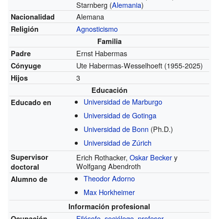
Starnberg (
Alemania
)
Alemana
Nacionalidad
Agnosticismo
Religión
Familia
Ernst Habermas
Padre
Ute Habermas-Wesselhoeft
(1955-2025)
Cónyuge
3
Hijos
Educación
Universidad de Marburgo
Educado en
Universidad de Gotinga
Universidad de Bonn
(Ph.D.)
Universidad de Zúrich
Supervisor
Erich Rothacker,
Oskar Becker
y
Wolfgang Abendroth
doctoral
Theodor Adorno
Alumno de
Max Horkheimer
Información profesional
Filósofo
,
sociólogo
,
profesor
Ocupación