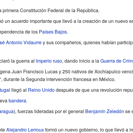
 primera Constitución Federal de la República.
rmó un acuerdo importante que llevó a la creación de un nuevo 
ependencia de los
Países Bajos
.
sé Antonio Vidaurre
y sus compañeros, quienes habían particip
laró la guerra al
Imperio ruso
, dando inicio a la
Guerra de Cri
ndígena Juan Francisco Lucas y 250 nativos de Xochiapulco ven
o", durante la Segunda intervención francesa en México.
tugal
llegó al
Reino Unido
después de que una revolución repub
ueva
bandera
.
aragua
), fuerzas lideradas por el general
Benjamín Zeledón
se e
nte
Alejandro Lerroux
formó un nuevo gobierno, lo que llevó a i