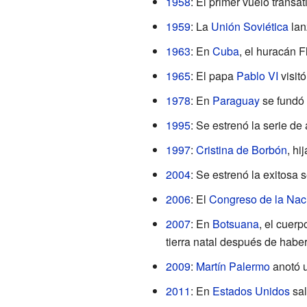
1958
: El primer vuelo transa
1959
: La
Unión Soviética
lan
1963
: En
Cuba
, el huracán 
1965
: El papa
Pablo VI
visitó
1978
: En
Paraguay
se fundó 
1995
: Se estrenó la serie d
1997
:
Cristina de Borbón
, hi
2004
: Se estrenó la exitosa
2006
: El
Congreso de la Nac
2007
: En
Botsuana
, el cuer
tierra natal después de hab
2009
:
Martín Palermo
anotó u
2011
: En
Estados Unidos
sal