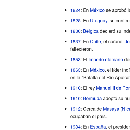
1824
: En
México
se aprobó la
1828
: En
Uruguay
, se confi
1830
:
Bélgica
declaró su ind
1837
: En
Chile
, el coronel
Jo
fallecieron.
1853
: El
Imperio otomano
dec
1863
: En
México
, el líder i
en la "Batalla del Río Apulc
1910
: El rey
Manuel II de Por
1910
:
Bermuda
adoptó su n
1912
: Cerca de
Masaya
(
Nic
ocupaban el país.
1934
: En
España
, el preside