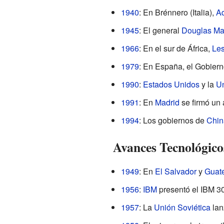
1940
: En Brénnero (Italia),
Ad
1945
: El general
Douglas Ma
1966
: En el sur de África,
Les
1979
: En España, el Gobier
1990
:
Estados Unidos
y la
Un
1991
: En
Madrid
se firmó un 
1994
: Los gobiernos de
Chin
Avances Tecnológico
1949
: En
El Salvador
y
Guat
1956
:
IBM
presentó el IBM 3
1957
: La
Unión Soviética
lan