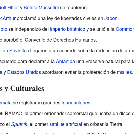
olf Hitler
y
Benito Mussolini
se reunieron.
cArthur
proclamó una ley de libertades civiles en
Japón
.
oto
se independizó del
Imperio británico
y se unió a la
Common
no aprobó el Convenio de Derechos Humanos.
ión Soviética
llegaron a un acuerdo sobre la reducción de ar
acuerdo para declarar a la
Antártida
una «reserva natural para la
a
y
Estados Unidos
acordaron evitar la proliferación de
misiles
.
s y Culturales
emala
se registraron grandes
inundaciones
.
05 RAMAC, el primer ordenador comercial que usaba un disco d
zó el
Sputnik
, el primer
satélite artificial
en orbitar la Tierra.