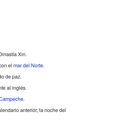
inastía Xin.
con el
mar del Norte
.
do de paz.
e al inglés.
e Campeche
.
alendario anterior, la noche del