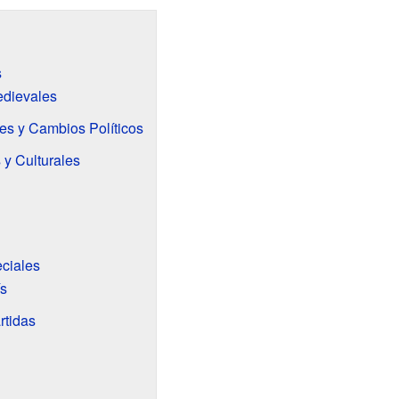
s
edievales
es y Cambios Políticos
y Culturales
ciales
ís
tidas