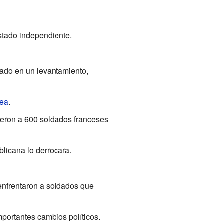
estado independiente.
ado en un levantamiento,
mea
.
cieron a 600 soldados franceses
licana lo derrocara.
nfrentaron a soldados que
mportantes cambios políticos.