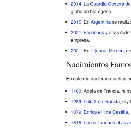
2014
: La
Guardia Costera de
globo de hidrógeno.
2015
: En
Argentina
se realizó
2021
:
Facebook
y otras rede
empresa.
2021
: En
Tijuana
,
México
, o
Nacimientos Famo
En este día nacieron muchas per
1160
: Adela de Francia, rein
1289
:
Luis X de Francia
, rey
1379
:
Enrique III de Castilla
,
1515
:
Lucas Cranach el Jov