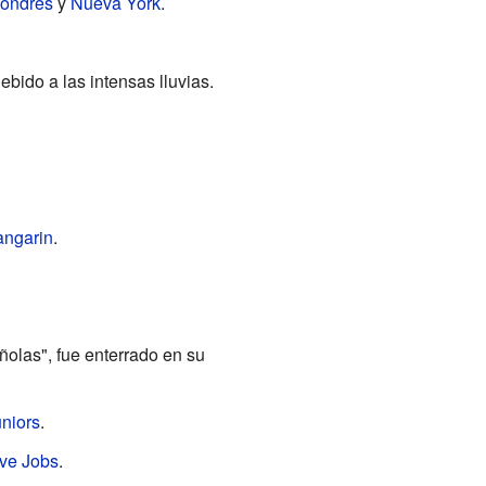
ondres
y
Nueva York
.
bido a las intensas lluvias.
angarin
.
olas", fue enterrado en su
niors
.
ve Jobs
.