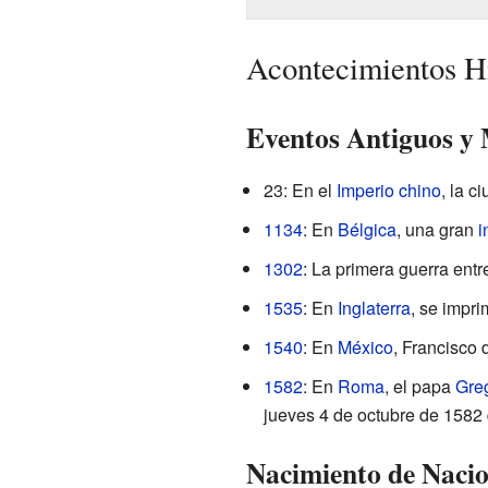
Acontecimientos Hi
Eventos Antiguos y 
23: En el
Imperio chino
, la c
1134
: En
Bélgica
, una gran
i
1302
: La primera guerra entr
1535
: En
Inglaterra
, se impri
1540
: En
México
, Francisco 
1582
: En
Roma
, el papa
Greg
jueves 4 de octubre de 1582 
Nacimiento de Nacio