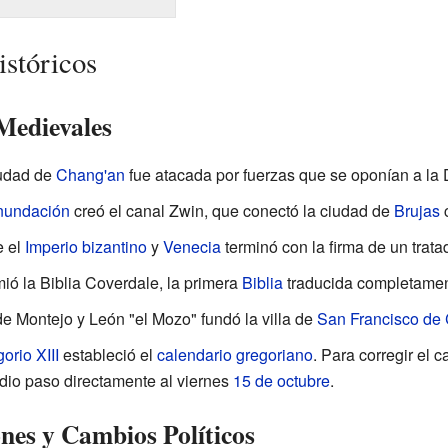
stóricos
Medievales
iudad de
Chang'an
fue atacada por fuerzas que se oponían a la D
nundación
creó el canal Zwin, que conectó la ciudad de
Brujas
e el
Imperio bizantino
y
Venecia
terminó con la firma de un trata
mió la Biblia Coverdale, la primera
Biblia
traducida completament
de Montejo y León "el Mozo" fundó la villa de
San Francisco d
orio XIII
estableció el
calendario gregoriano
. Para corregir el c
dio paso directamente al viernes
15 de octubre
.
nes y Cambios Políticos