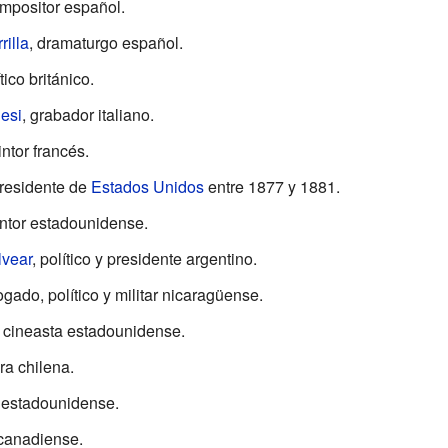
ompositor español.
rilla
, dramaturgo español.
ítico británico.
nesi
, grabador italiano.
intor francés.
presidente de
Estados Unidos
entre 1877 y 1881.
intor estadounidense.
lvear
, político y presidente argentino.
ogado, político y militar nicaragüense.
 cineasta estadounidense.
ra chilena.
r estadounidense.
 canadiense.