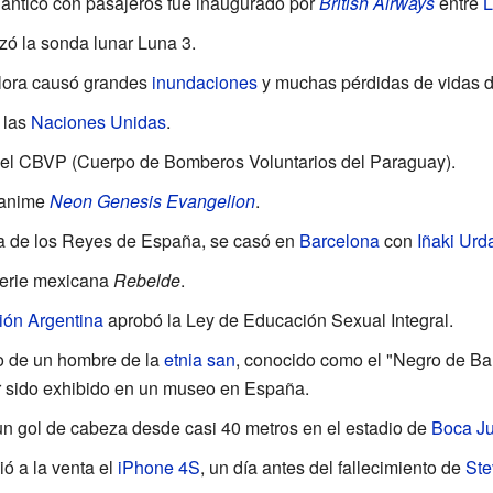
tlántico con pasajeros fue inaugurado por
British Airways
entre
L
zó la sonda lunar Luna 3.
Flora causó grandes
inundaciones
y muchas pérdidas de vidas de
 las
Naciones Unidas
.
el CBVP (Cuerpo de Bomberos Voluntarios del Paraguay).
e anime
Neon Genesis Evangelion
.
ja de los Reyes de España, se casó en
Barcelona
con
Iñaki Urd
 serie mexicana
Rebelde
.
ión Argentina
aprobó la Ley de Educación Sexual Integral.
po de un hombre de la
etnia san
, conocido como el "Negro de Bañ
er sido exhibido en un museo en España.
n gol de cabeza desde casi 40 metros en el estadio de
Boca Ju
ió a la venta el
iPhone 4S
, un día antes del fallecimiento de
Ste