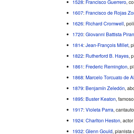
1528
:
Francisco Guerrero
, c
1607
:
Francisco de Rojas Zor
1626
:
Richard Cromwell
, pol
1720
:
Giovanni Battista Pira
1814
:
Jean-François Millet
, p
1822
:
Rutherford B. Hayes
, 
1861
:
Frederic Remington
, p
1868
:
Marcelo Torcuato de A
1879
:
Benjamín Zeledón
, ab
1895
:
Buster Keaton
, famoso
1917
:
Violeta Parra
, cantauto
1924
:
Charlton Heston
, acto
1932
:
Glenn Gould
, pianista