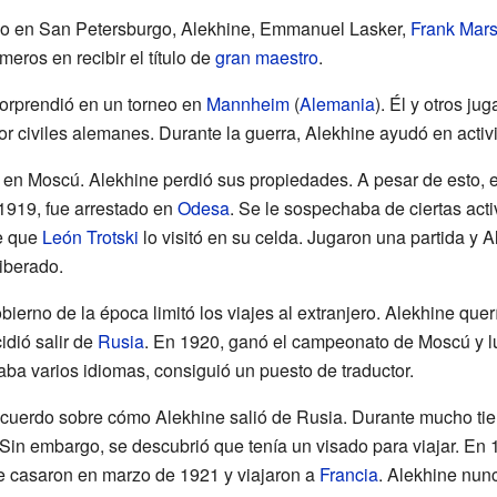
eo en San Petersburgo, Alekhine, Emmanuel Lasker,
Frank Mars
meros en recibir el título de
gran maestro
.
orprendió en un torneo en
Mannheim
(
Alemania
). Él y otros ju
r civiles alemanes. Durante la guerra, Alekhine ayudó en acti
 en Moscú. Alekhine perdió sus propiedades. A pesar de esto, 
1919, fue arrestado en
Odesa
. Se le sospechaba de ciertas acti
ce que
León Trotski
lo visitó en su celda. Jugaron una partida y 
iberado.
bierno de la época limitó los viajes al extranjero. Alekhine que
dió salir de
Rusia
. En 1920, ganó el campeonato de Moscú y l
ba varios idiomas, consiguió un puesto de traductor.
acuerdo sobre cómo Alekhine salió de Rusia. Durante mucho tie
 Sin embargo, se descubrió que tenía un visado para viajar. En
e casaron en marzo de 1921 y viajaron a
Francia
. Alekhine nun