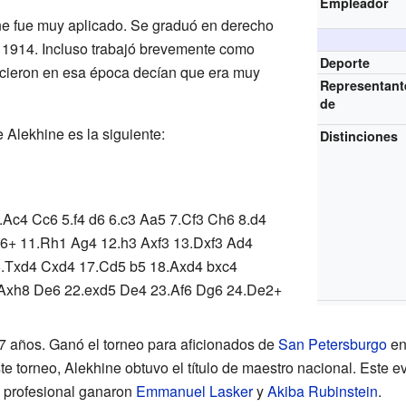
Empleador
ne fue muy aplicado. Se graduó en derecho
1914. Incluso trabajó brevemente como
Deporte
ocieron en esa época decían que era muy
Representant
de
e Alekhine es la siguiente:
Distinciones
.Ac4 Cc6 5.f4 d6 6.c3 Aa5 7.Cf3 Ch6 8.d4
6+ 11.Rh1 Ag4 12.h3 Axf3 13.Dxf3 Ad4
.Txd4 Cxd4 17.Cd5 b5 18.Axd4 bxc4
.Axh8 De6 22.exd5 De4 23.Af6 Dg6 24.De2+
17 años. Ganó el torneo para aficionados de
San Petersburgo
en
e torneo, Alekhine obtuvo el título de maestro nacional. Este ev
o profesional ganaron
Emmanuel Lasker
y
Akiba Rubinstein
.