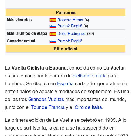
Palmarés
Más victorias
Roberto Heras
(4)
Primož Roglič
(4)
Más triunfos de etapa
Delio Rodríguez
(39)
Ganador actual
Primož Roglič
Sitio oficial
La
Vuelta Ciclista a España
, conocida como
La Vuelta
,
es una emocionante carrera de
ciclismo en ruta
para
hombres. Se disputa en
España
cada año, generalmente
entre finales de agosto y mediados de septiembre. Es una
de las tres
Grandes Vueltas
más importantes del mundo,
junto con el
Tour de Francia
y el
Giro de Italia
.
La primera edición de La Vuelta se celebró en 1935. A lo
largo de su historia, la carrera se ha suspendido en
algunas ocasiones. Por ejemplo, no se realizó entre 1937