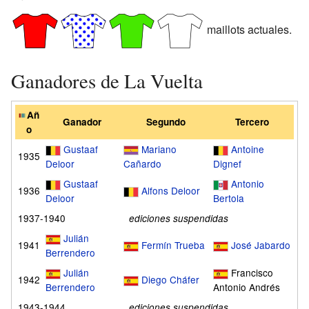
maillots actuales.
Ganadores de La Vuelta
Añ
Ganador
Segundo
Tercero
o
Gustaaf
Mariano
Antoine
1935
Deloor
Cañardo
Dignef
Gustaaf
Antonio
1936
Alfons Deloor
Deloor
Bertola
1937-1940
ediciones suspendidas
Julián
1941
Fermín Trueba
José Jabardo
Berrendero
Julián
Francisco
1942
Diego Cháfer
Berrendero
Antonio Andrés
1943-1944
ediciones suspendidas