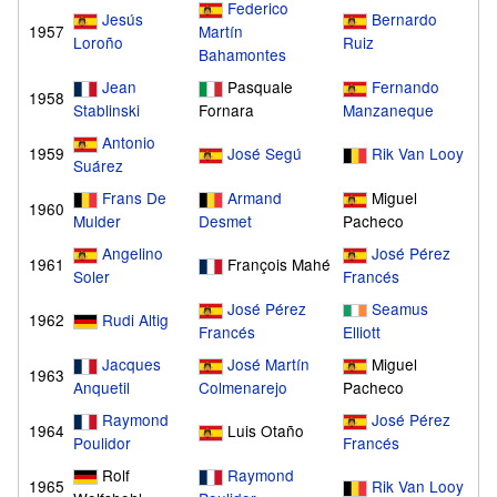
Federico
Jesús
Bernardo
1957
Martín
Loroño
Ruiz
Bahamontes
Jean
Pasquale
Fernando
1958
Stablinski
Fornara
Manzaneque
Antonio
1959
José Segú
Rik Van Looy
Suárez
Frans De
Armand
Miguel
1960
Mulder
Desmet
Pacheco
Angelino
José Pérez
1961
François Mahé
Soler
Francés
José Pérez
Seamus
1962
Rudi Altig
Francés
Elliott
Jacques
José Martín
Miguel
1963
Anquetil
Colmenarejo
Pacheco
Raymond
José Pérez
1964
Luis Otaño
Poulidor
Francés
Rolf
Raymond
1965
Rik Van Looy