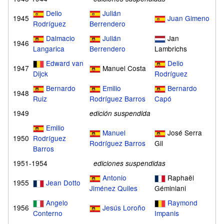
Delio
Julián
1945
Juan Gimeno
Rodríguez
Berrendero
Dalmacio
Julián
Jan
1946
Langarica
Berrendero
Lambrichs
Edward van
Delio
1947
Manuel Costa
Dijck
Rodríguez
Bernardo
Emilio
Bernardo
1948
Ruiz
Rodríguez Barros
Capó
1949
edición suspendida
Emilio
Manuel
José Serra
1950
Rodríguez
Rodríguez Barros
Gil
Barros
1951-1954
ediciones suspendidas
Antonio
Raphaël
1955
Jean Dotto
Jiménez Quiles
Géminiani
Angelo
Raymond
1956
Jesús Loroño
Conterno
Impanis