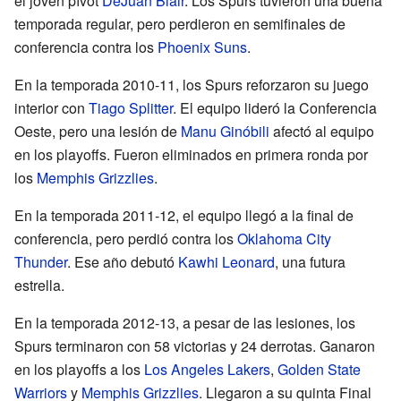
el joven pívot
DeJuan Blair
. Los Spurs tuvieron una buena
temporada regular, pero perdieron en semifinales de
conferencia contra los
Phoenix Suns
.
En la temporada 2010-11, los Spurs reforzaron su juego
interior con
Tiago Splitter
. El equipo lideró la Conferencia
Oeste, pero una lesión de
Manu Ginóbili
afectó al equipo
en los playoffs. Fueron eliminados en primera ronda por
los
Memphis Grizzlies
.
En la temporada 2011-12, el equipo llegó a la final de
conferencia, pero perdió contra los
Oklahoma City
Thunder
. Ese año debutó
Kawhi Leonard
, una futura
estrella.
En la temporada 2012-13, a pesar de las lesiones, los
Spurs terminaron con 58 victorias y 24 derrotas. Ganaron
en los playoffs a los
Los Angeles Lakers
,
Golden State
Warriors
y
Memphis Grizzlies
. Llegaron a su quinta Final