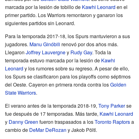
marcada por la lesión de tobillo de
Kawhi Leonard
en el
primer partido. Los Warriors remontaron y ganaron los
siguientes partidos sin Leonard.
Para la temporada 2017-18, los Spurs mantuvieron a sus
jugadores.
Manu Ginóbili
renovó por dos años más.
Llegaron
Joffrey Lauvergne
y
Rudy Gay
. Toda la
temporada estuvo marcada por la lesión de
Kawhi
Leonard
y los rumores sobre su regreso. A pesar de ello,
los Spurs se clasificaron para los playoffs como séptimos
del Oeste. Cayeron en primera ronda contra los
Golden
State Warriors
.
El verano antes de la temporada 2018-19,
Tony Parker
se
fue después de 17 temporadas. Más tarde,
Kawhi Leonard
y
Danny Green
fueron traspasados a los
Toronto Raptors
a
cambio de
DeMar DeRozan
y Jakob Pöltl.