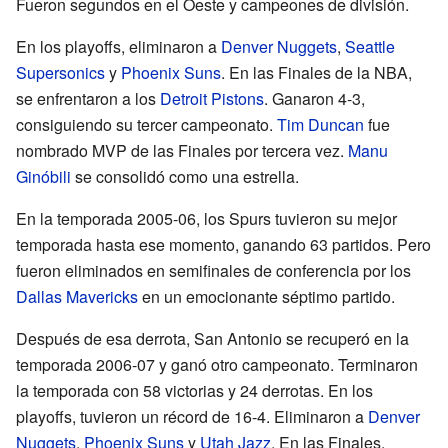
Fueron segundos en el Oeste y campeones de división.
En los playoffs, eliminaron a
Denver Nuggets
,
Seattle
Supersonics
y
Phoenix Suns
. En las Finales de la NBA,
se enfrentaron a los
Detroit Pistons
. Ganaron 4-3,
consiguiendo su tercer campeonato.
Tim Duncan
fue
nombrado MVP de las Finales por tercera vez.
Manu
Ginóbili
se consolidó como una estrella.
En la temporada 2005-06, los Spurs tuvieron su mejor
temporada hasta ese momento, ganando 63 partidos. Pero
fueron eliminados en semifinales de conferencia por los
Dallas Mavericks
en un emocionante séptimo partido.
Después de esa derrota, San Antonio se recuperó en la
temporada 2006-07 y ganó otro campeonato. Terminaron
la temporada con 58 victorias y 24 derrotas. En los
playoffs, tuvieron un récord de 16-4. Eliminaron a
Denver
Nuggets
,
Phoenix Suns
y
Utah Jazz
. En las Finales,