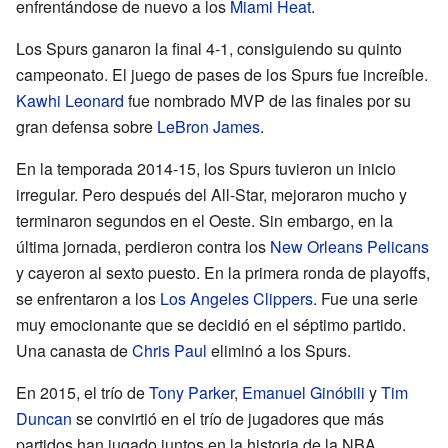
enfrentándose de nuevo a los
Miami Heat
.
Los Spurs ganaron la final 4-1, consiguiendo su quinto
campeonato. El juego de pases de los Spurs fue increíble.
Kawhi Leonard
fue nombrado MVP de las finales por su
gran defensa sobre
LeBron James
.
En la temporada 2014-15, los Spurs tuvieron un inicio
irregular. Pero después del All-Star, mejoraron mucho y
terminaron segundos en el Oeste. Sin embargo, en la
última jornada, perdieron contra los
New Orleans Pelicans
y cayeron al sexto puesto. En la primera ronda de playoffs,
se enfrentaron a los
Los Angeles Clippers
. Fue una serie
muy emocionante que se decidió en el séptimo partido.
Una canasta de
Chris Paul
eliminó a los Spurs.
En 2015, el trío de
Tony Parker
,
Emanuel Ginóbili
y
Tim
Duncan
se convirtió en el trío de jugadores que más
partidos han jugado juntos en la historia de la NBA.