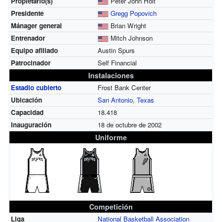
Propietario(s)
Peter John Holt
Presidente
Gregg Popovich
Mánager general
Brian Wright
Entrenador
Mitch Johnson
Equipo afiliado
Austin Spurs
Patrocinador
Self Financial
Instalaciones
Estadio cubierto
Frost Bank Center
Ubicación
San Antonio
,
Texas
Capacidad
18.418
Inauguración
18 de octubre de 2002
Uniforme
Competición
Liga
National Basketball Association