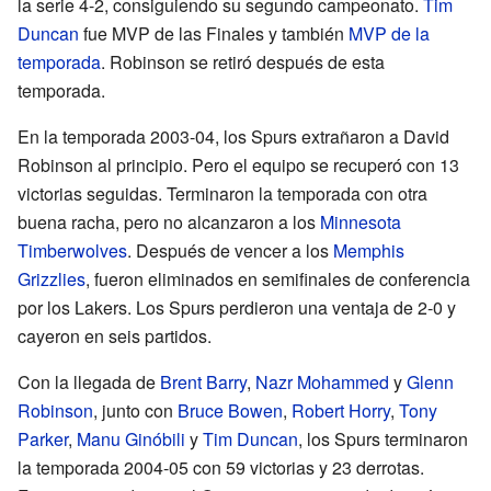
la serie 4-2, consiguiendo su segundo campeonato.
Tim
Duncan
fue MVP de las Finales y también
MVP de la
temporada
. Robinson se retiró después de esta
temporada.
En la temporada 2003-04, los Spurs extrañaron a David
Robinson al principio. Pero el equipo se recuperó con 13
victorias seguidas. Terminaron la temporada con otra
buena racha, pero no alcanzaron a los
Minnesota
Timberwolves
. Después de vencer a los
Memphis
Grizzlies
, fueron eliminados en semifinales de conferencia
por los Lakers. Los Spurs perdieron una ventaja de 2-0 y
cayeron en seis partidos.
Con la llegada de
Brent Barry
,
Nazr Mohammed
y
Glenn
Robinson
, junto con
Bruce Bowen
,
Robert Horry
,
Tony
Parker
,
Manu Ginóbili
y
Tim Duncan
, los Spurs terminaron
la temporada 2004-05 con 59 victorias y 23 derrotas.