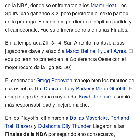
de la NBA, donde se enfrentaron a los
Miami Heat
. Los
Spurs iban ganando 3-2, pero perdieron el sexto partido
en la prórroga. Finalmente, perdieron el séptimo partido y
el campeonato. Fue su primera derrota en unas Finales.
En la temporada 2013-14, San Antonio mantuvo a sus
jugadores clave y añadió a
Marco Belinelli
y
Jeff Ayres
. El
equipo terminó primero en la Conferencia Oeste con el
mejor récord de la liga (62-20).
El entrenador
Gregg Popovich
manejó bien los minutos de
sus estrellas
Tim Duncan
,
Tony Parker
y
Manu Ginóbili
. El
equipo jugó de forma muy unida.
Kawhi Leonard
asumió
más responsabilidad y mejoró mucho.
En los Playoffs, eliminaron a
Dallas Mavericks
,
Portland
Trail Blazers
y
Oklahoma City Thunder
. Llegaron a las
Finales de la NBA
por segundo año consecutivo,