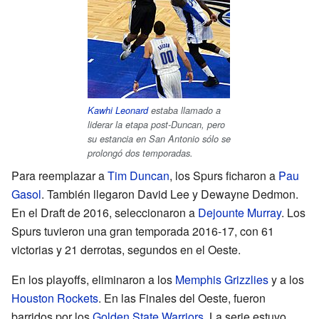
Kawhi Leonard
estaba llamado a
liderar la etapa post-Duncan, pero
su estancia en San Antonio sólo se
prolongó dos temporadas.
Para reemplazar a
Tim Duncan
, los Spurs ficharon a
Pau
Gasol
. También llegaron David Lee y Dewayne Dedmon.
En el Draft de 2016, seleccionaron a
Dejounte Murray
. Los
Spurs tuvieron una gran temporada 2016-17, con 61
victorias y 21 derrotas, segundos en el Oeste.
En los playoffs, eliminaron a los
Memphis Grizzlies
y a los
Houston Rockets
. En las Finales del Oeste, fueron
barridos por los
Golden State Warriors
. La serie estuvo