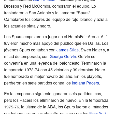
Drossos y Red McCombs, compraron el equipo. Lo
trasladaron a San Antonio y lo llamaron "Spurs".
Cambiaron los colores del equipo de rojo, blanco y azul a
los actuales plata y negro.
Los Spurs empezaron a jugar en el HemisFair Arena. Allí
tuvieron mucho más apoyo del público que en Dallas. Los
jóvenes Spurs contaban con
James Silas
, Swen Nater y, a
mitad de temporada, con
George Gervin
. Gervin se
convertiría en una leyenda del baloncesto. Terminaron la
temporada 1973-74 con 45 victorias y 39 derrotas. Nater
fue nombrado el mejor novato del año. En los playoffs,
perdieron en siete partidos contra los
Indiana Pacers
.
En la temporada siguiente, ganaron seis partidos más,
pero los Pacers los eliminaron de nuevo. En la temporada
1975-76, la última de la ABA, los Spurs fueron eliminados
por tercera vez en los playoffs, esta vez por los
New York