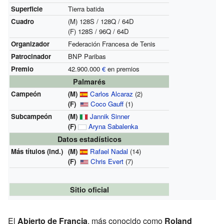
Superficie
Tierra batida
Cuadro
(M) 128S / 128Q / 64D
(F) 128S / 96Q / 64D
Organizador
Federación Francesa de Tenis
Patrocinador
BNP Paribas
Premio
42.900.000
€
en premios
Palmarés
Campeón
(M)
Carlos Alcaraz
(2)
(F)
Coco Gauff
(1)
Subcampeón
(M)
Jannik Sinner
(F)
Aryna Sabalenka
Datos estadísticos
Más títulos (Ind.)
(M)
Rafael Nadal
(14)
(F)
Chris Evert
(7)
Sitio oficial
El
Abierto de Francia
, más conocido como
Roland