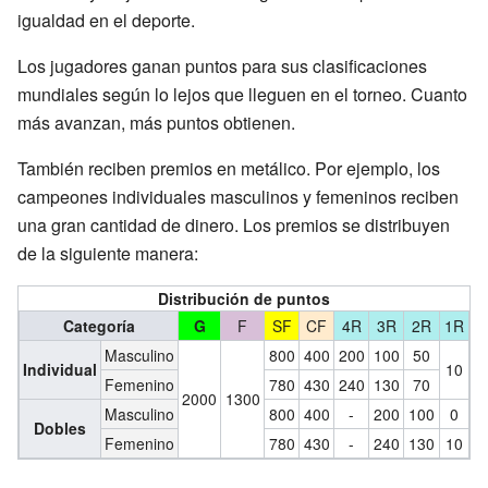
igualdad en el deporte.
Los jugadores ganan puntos para sus clasificaciones
mundiales según lo lejos que lleguen en el torneo. Cuanto
más avanzan, más puntos obtienen.
También reciben premios en metálico. Por ejemplo, los
campeones individuales masculinos y femeninos reciben
una gran cantidad de dinero. Los premios se distribuyen
de la siguiente manera:
Distribución de puntos
Categoría
G
F
SF
CF
4R
3R
2R
1R
Masculino
800
400
200
100
50
Individual
10
Femenino
780
430
240
130
70
2000
1300
Masculino
800
400
-
200
100
0
Dobles
Femenino
780
430
-
240
130
10