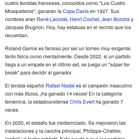
cuatro tenistas franceses, conocidos como "Los Cuatro
Mosqueteros", ganaran la
Copa Davis
en 1927. Sus
nombres eran
René Lacoste
,
Henri Cochet
,
Jean Borotra
y
Jacques Brugnon. Hoy, hay estatuas en el recinto que los
recuerdan.
Roland Garros es famoso por ser un torneo muy exigente,
tanto física como mentalmente. Desde 2022, si un partido
llega a un empate en el último set, se juega un "súper tie-
break" para decidir al ganador.
El tenista español
Rafael Nadal
es el campeón masculino
con más títulos, ¡ha ganado 14 veces! En la categoría
femenina, la estadounidense
Chris Evert
ha ganado 7
veces.
En 2020, el estadio fue modernizado. Se mejoraron las
instalaciones y la cancha principal, Philippe-Chatrier,
recibió un techo retráctil. Esto ayuda a que los partidos