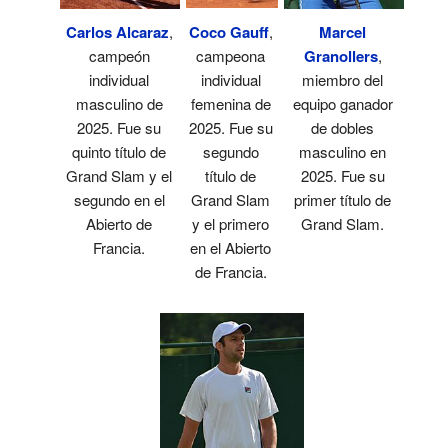
Coco Gauff
,
Carlos Alcaraz
,
Marcel
campeona
campeón
Granollers
,
individual
individual
miembro del
femenina de
masculino de
equipo ganador
2025. Fue su
2025. Fue su
de dobles
segundo
quinto título de
masculino en
título de
Grand Slam y el
2025. Fue su
Grand Slam
segundo en el
primer título de
y el primero
Abierto de
Grand Slam.
en el Abierto
Francia.
de Francia.