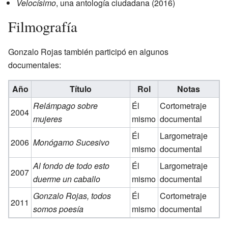
Velocísimo
, una antología ciudadana (2016)
Filmografía
Gonzalo Rojas también participó en algunos
documentales:
Año
Título
Rol
Notas
Relámpago sobre
Él
Cortometraje
2004
mujeres
mismo
documental
Él
Largometraje
2006
Monógamo Sucesivo
mismo
documental
Al fondo de todo esto
Él
Largometraje
2007
duerme un caballo
mismo
documental
Gonzalo Rojas, todos
Él
Cortometraje
2011
somos poesía
mismo
documental