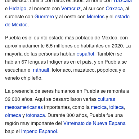
de México. Limita con otros estados: al norte con
Tlaxcala
e
Hidalgo
, al noreste con
Veracruz
, al sur con
Oaxaca
, al
suroeste con
Guerrero
y al oeste con
Morelos
y el
estado
de México
.
Puebla es el quinto estado más poblado de México, con
aproximadamente 6.5 millones de habitantes en 2020. La
mayoría de las personas hablan
español
. También se
hablan 67 lenguas indígenas en el país, y en Puebla se
escuchan el
náhuatl
, totonaco, mazateco, popoloca y el
véneto chipileño.
La presencia de seres humanos en Puebla se remonta a
32 000 años. Aquí se desarrollaron varias
culturas
mesoamericanas
importantes, como la
mexica
,
tolteca
,
olmeca
y
totonaca
. Durante 300 años, Puebla fue una
región muy importante del
Virreinato de Nueva España
bajo el
Imperio Español
.