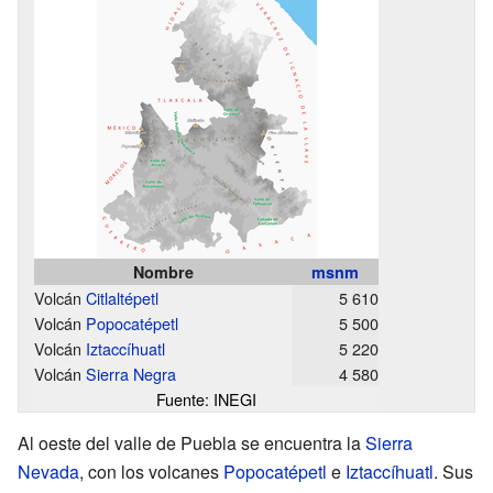
Nombre
msnm
Volcán
Citlaltépetl
5 610
Volcán
Popocatépetl
5 500
Volcán
Iztaccíhuatl
5 220
Volcán
Sierra Negra
4 580
Fuente: INEGI
Al oeste del valle de Puebla se encuentra la
Sierra
Nevada
, con los volcanes
Popocatépetl
e
Iztaccíhuatl
. Sus