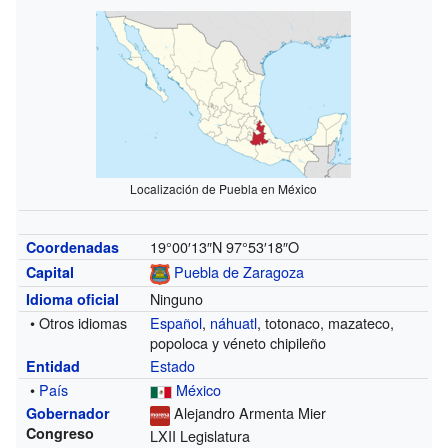
Localización de Puebla en México
19°00′13″N
97°53′18″O
Coordenadas
Puebla de Zaragoza
Capital
Ninguno
Idioma oficial
• Otros idiomas
Español
,
náhuatl
, totonaco, mazateco,
popoloca y véneto chipileño
Estado
Entidad
•
País
México
Alejandro Armenta Mier
Gobernador
Congreso
LXII Legislatura