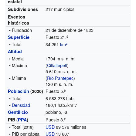
estatal
217 municipios
Subdivisiones
Eventos
históricos
• Fundación
21 de diciembre de 1823
Puesto 21.º
Superficie
• Total
34 251
km²
Altitud
• Media
1704 m s. n. m.
• Máxima
(
Citlaltépetl
)
5 610 m s. n. m.
• Mínima
(
Río Pantepec
)
120 m s. n. m.
Puesto 5.º
Población
(2020)
• Total
6 583 278 hab.
•
Densidad
180,1 hab./km²7
poblano, -a
Gentilicio
Puesto 8.º
PIB (
PPA
)
• Total
USD
89 576 millones
(2019)
• PIB per cápita
USD
13 607