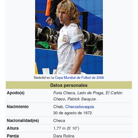
Nedvěd en la
Copa Mundial de Fútbol de 2006
Datos personales
Apodo(s)
Furia Checa
,
León de Praga
,
El Cañón
Checo
,
Patrick Swayze
.
Nacimiento
Cheb,
Checoslovaquia
30 de agosto de 1972
Nacionalidad(es)
Checa
Altura
1,77
m
(5
′
10
″
)
Pareja
Dara Rolins