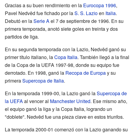
Gracias a su buen rendimiento en la
Eurocopa 1996
,
Pavel Nedvěd fue fichado por la
S. S. Lazio
en
Italia
.
Debutó en la
Serie A
el 7 de septiembre de 1996. En su
primera temporada, anotó siete goles en treinta y dos
partidos de liga.
En su segunda temporada con la Lazio, Nedvěd ganó su
primer título italiano, la
Copa Italia
. También llegó a la final
de la Copa de la UEFA 1997-98, donde su equipo fue
derrotado. En 1998, ganó la
Recopa de Europa
y su
primera
Supercopa de Italia
.
En la temporada 1999-00, la Lazio ganó la
Supercopa de
la UEFA
al vencer al
Manchester United
. Ese mismo año,
el equipo ganó la liga y la Copa Italia, logrando un
"doblete". Nedvěd fue una pieza clave en estos triunfos.
La temporada 2000-01 comenzó con la Lazio ganando su