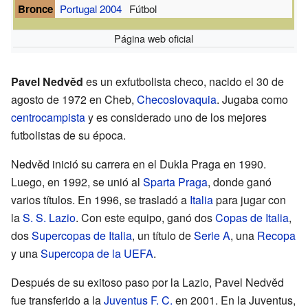
Bronce
Portugal 2004
Fútbol
Página web oficial
Pavel Nedvěd
es un exfutbolista checo, nacido el 30 de
agosto de 1972 en Cheb,
Checoslovaquia
. Jugaba como
centrocampista
y es considerado uno de los mejores
futbolistas de su época.
Nedvěd inició su carrera en el Dukla Praga en 1990.
Luego, en 1992, se unió al
Sparta Praga
, donde ganó
varios títulos. En 1996, se trasladó a
Italia
para jugar con
la
S. S. Lazio
. Con este equipo, ganó dos
Copas de Italia
,
dos
Supercopas de Italia
, un título de
Serie A
, una
Recopa
y una
Supercopa de la UEFA
.
Después de su exitoso paso por la Lazio, Pavel Nedvěd
fue transferido a la
Juventus F. C.
en 2001. En la Juventus,