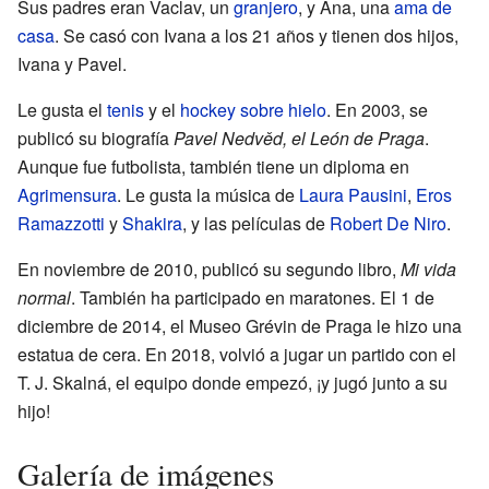
Sus padres eran Vaclav, un
granjero
, y Ana, una
ama de
casa
. Se casó con Ivana a los 21 años y tienen dos hijos,
Ivana y Pavel.
Le gusta el
tenis
y el
hockey sobre hielo
. En 2003, se
publicó su biografía
Pavel Nedvěd, el León de Praga
.
Aunque fue futbolista, también tiene un diploma en
Agrimensura
. Le gusta la música de
Laura Pausini
,
Eros
Ramazzotti
y
Shakira
, y las películas de
Robert De Niro
.
En noviembre de 2010, publicó su segundo libro,
Mi vida
normal
. También ha participado en maratones. El 1 de
diciembre de 2014, el Museo Grévin de Praga le hizo una
estatua de cera. En 2018, volvió a jugar un partido con el
T. J. Skalná, el equipo donde empezó, ¡y jugó junto a su
hijo!
Galería de imágenes